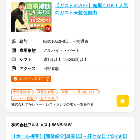
【ガストSTAFF】短期もOK！人気
のガスト★髪色自由
給与
時給1052円以上＋交通費
雇用形態
アルバイト・パート
シフト
週1日以上 1日2時間以上
アクセス
日野春駅
オンライン面接可
大学生歓迎
高校生歓迎
短期（1ヶ月以内OK）
シルバー歓迎
ピアス可
株式会社すかいらーくレストランツの求人一覧を見る
株式会社フルキャスト/MNB-5LW
【ホール接客】[職業紹介]単発1日～好きな日でOK★日