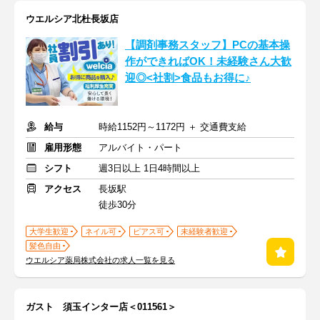
ウエルシア北杜長坂店
【調剤事務スタッフ】PCの基本操
作ができればOK！未経験さん大歓
迎◎<社割>食品もお得に♪
給与
時給1152円～1172円 ＋ 交通費支給
雇用形態
アルバイト・パート
シフト
週3日以上 1日4時間以上
アクセス
長坂駅
徒歩30分
大学生歓迎
ネイル可
ピアス可
未経験者歓迎
髪色自由
ウエルシア薬局株式会社の求人一覧を見る
ガスト 須玉インター店＜011561＞