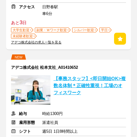
アクセス
日野春駅
車6分
3
あと
日
大学生歓迎
副業・Ｗワーク歓迎
シルバー歓迎
平日
未経験者歓迎
アデコ株式会社の求人一覧を見る
NEW
アデコ株式会社 松本支社_A01410652
【事務スタッフ】<即日開始OK>複
数名体制＊正確性重視！工場のオ
フィスワーク
給与
時給1300円
雇用形態
派遣社員
シフト
週5日 1日8時間以上