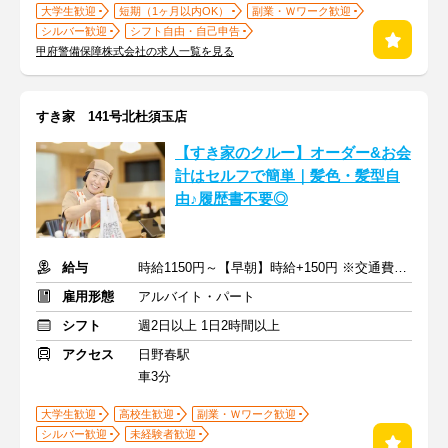
大学生歓迎
短期（1ヶ月以内OK）
副業・Ｗワーク歓迎
シルバー歓迎
シフト自由・自己申告
甲府警備保障株式会社の求人一覧を見る
すき家 141号北杜須玉店
【すき家のクルー】オーダー&お会
計はセルフで簡単｜髪色・髪型自
由♪履歴書不要◎
給与
時給1150円～【早朝】時給+150円 ※交通費支給
雇用形態
アルバイト・パート
シフト
週2日以上 1日2時間以上
アクセス
日野春駅
車3分
大学生歓迎
高校生歓迎
副業・Ｗワーク歓迎
シルバー歓迎
未経験者歓迎