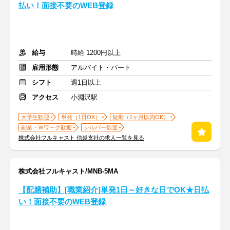
払い！面接不要のWEB登録
給与
時給 1200円以上
雇用形態
アルバイト・パート
シフト
週1日以上
アクセス
小淵沢駅
大学生歓迎
単発（1日OK）
短期（1ヶ月以内OK）
副業・Ｗワーク歓迎
シルバー歓迎
株式会社フルキャスト 信越支社の求人一覧を見る
株式会社フルキャスト/MNB-5MA
【配膳補助】[職業紹介]単発1日～好きな日でOK★日払
い！面接不要のWEB登録