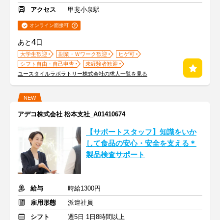
アクセス
甲斐小泉駅
オンライン面接可
4
あと
日
大学生歓迎
副業・Ｗワーク歓迎
ヒゲ可
シフト自由・自己申告
未経験者歓迎
ユースタイルラボラトリー株式会社の求人一覧を見る
NEW
アデコ株式会社 松本支社_A01410674
【サポートスタッフ】知識をいか
して食品の安心・安全を支える＊
製品検査サポート
給与
時給1300円
雇用形態
派遣社員
シフト
週5日 1日8時間以上