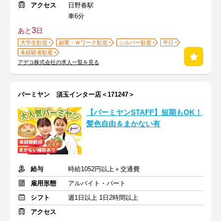
アクセス
日野春駅
車6分
3
あと
日
大学生歓迎
副業・Ｗワーク歓迎
シルバー歓迎
平日
未経験者歓迎
アデコ株式会社の求人一覧を見る
バーミヤン 須玉インター店＜171247＞
【バーミヤンSTAFF】短期もOK！
髪色自由＆まかない有
給与
時給1052円以上＋交通費
雇用形態
アルバイト・パート
シフト
週1日以上 1日2時間以上
アクセス