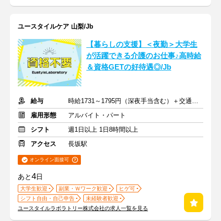
ユースタイルケア 山梨/Jb
【暮らしの支援】＜夜勤＞大学生
が活躍できる介護のお仕事♪高時給
＆資格GETの好待遇◎/Jb
給与
時給1731～1795円（深夜手当含む）＋交通費支給
雇用形態
アルバイト・パート
シフト
週1日以上 1日8時間以上
アクセス
長坂駅
オンライン面接可
4
あと
日
大学生歓迎
副業・Ｗワーク歓迎
ヒゲ可
シフト自由・自己申告
未経験者歓迎
ユースタイルラボラトリー株式会社の求人一覧を見る