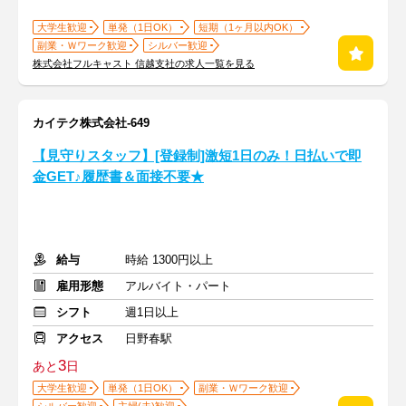
大学生歓迎
単発（1日OK）
短期（1ヶ月以内OK）
副業・Ｗワーク歓迎
シルバー歓迎
株式会社フルキャスト 信越支社の求人一覧を見る
カイテク株式会社-649
【見守りスタッフ】[登録制]激短1日のみ！日払いで即
金GET♪履歴書＆面接不要★
給与
時給 1300円以上
雇用形態
アルバイト・パート
シフト
週1日以上
アクセス
日野春駅
3
あと
日
大学生歓迎
単発（1日OK）
副業・Ｗワーク歓迎