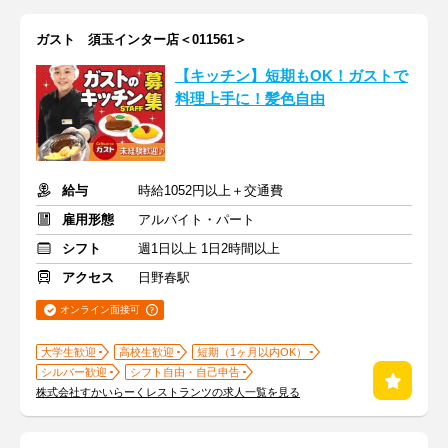
ガスト 須玉インター店＜011561＞
【キッチン】短期もOK！ガストで
料理上手に！髪色自由
給与
時給1052円以上＋交通費
雇用形態
アルバイト・パート
シフト
週1日以上 1日2時間以上
アクセス
日野春駅
オンライン面接可
大学生歓迎
高校生歓迎
短期（1ヶ月以内OK）
シルバー歓迎
シフト自由・自己申告
株式会社すかいらーくレストランツの求人一覧を見る