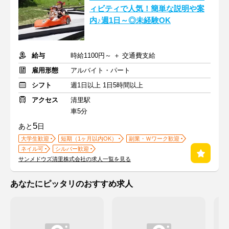
ィビティで人気！簡単な説明や案
内♪週1日～◎未経験OK
給与
時給1100円～ ＋ 交通費支給
雇用形態
アルバイト・パート
シフト
週1日以上 1日5時間以上
アクセス
清里駅
車5分
5
あと
日
大学生歓迎
短期（1ヶ月以内OK）
副業・Ｗワーク歓迎
ネイル可
シルバー歓迎
サンメドウズ清里株式会社の求人一覧を見る
あなたにピッタリのおすすめ求人