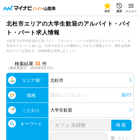
山梨県
保存
履歴
メニュー
北杜市エリアの大学生歓迎のアルバイト・バイ
ト・パート求人情報
北杜市で大学生歓迎の人気バイト・アルバイト・パートを探すならマイナビバイト。大
学生のアルバイト探しは、大学や自宅からの通勤のしやすさが重要なので、通学定期券
内でバイトを探せる、定期検索を活用しましょう！
31
検索結果
件
（最終更新日：2026年8月7日）
エリア/駅
北杜市
選択してください
選択
職種
大学生歓迎
こだわり
キーワード
検索
含まない