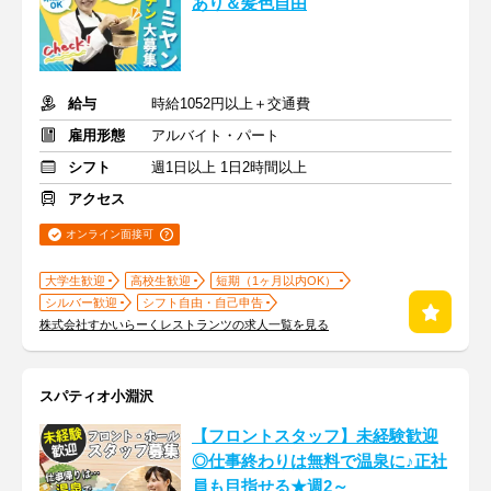
あり＆髪色自由
給与
時給1052円以上＋交通費
雇用形態
アルバイト・パート
シフト
週1日以上 1日2時間以上
アクセス
オンライン面接可
大学生歓迎
高校生歓迎
短期（1ヶ月以内OK）
シルバー歓迎
シフト自由・自己申告
株式会社すかいらーくレストランツの求人一覧を見る
スパティオ小淵沢
【フロントスタッフ】未経験歓迎
◎仕事終わりは無料で温泉に♪正社
員も目指せる★週2～