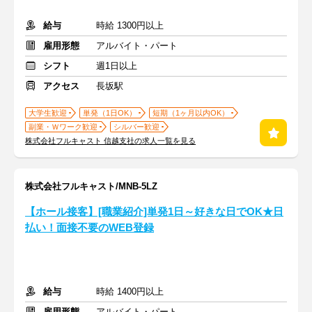
給与
時給 1300円以上
雇用形態
アルバイト・パート
シフト
週1日以上
アクセス
長坂駅
大学生歓迎
単発（1日OK）
短期（1ヶ月以内OK）
副業・Ｗワーク歓迎
シルバー歓迎
株式会社フルキャスト 信越支社の求人一覧を見る
株式会社フルキャスト/MNB-5LZ
【ホール接客】[職業紹介]単発1日～好きな日でOK★日
払い！面接不要のWEB登録
給与
時給 1400円以上
雇用形態
アルバイト・パート