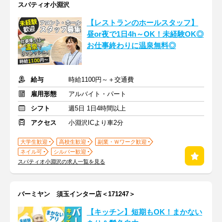
スパティオ小淵沢
【レストランのホールスタッフ】
昼or夜で1日4h～OK！未経験OK◎
お仕事終わりに温泉無料◎
給与
時給1100円～＋交通費
雇用形態
アルバイト・パート
シフト
週5日 1日4時間以上
アクセス
小淵沢ICより車2分
大学生歓迎
高校生歓迎
副業・Ｗワーク歓迎
ネイル可
シルバー歓迎
スパティオ小淵沢の求人一覧を見る
バーミヤン 須玉インター店＜171247＞
【キッチン】短期もOK！まかない