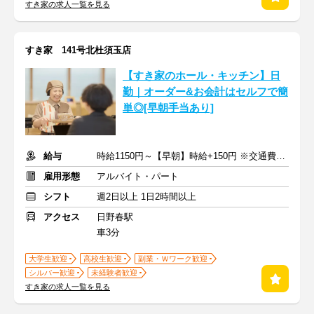
すき家の求人一覧を見る
すき家 141号北杜須玉店
【すき家のホール・キッチン】日
勤｜オーダー&お会計はセルフで簡
単◎[早朝手当あり]
給与
時給1150円～【早朝】時給+150円 ※交通費支給
雇用形態
アルバイト・パート
シフト
週2日以上 1日2時間以上
アクセス
日野春駅
車3分
大学生歓迎
高校生歓迎
副業・Ｗワーク歓迎
シルバー歓迎
未経験者歓迎
すき家の求人一覧を見る