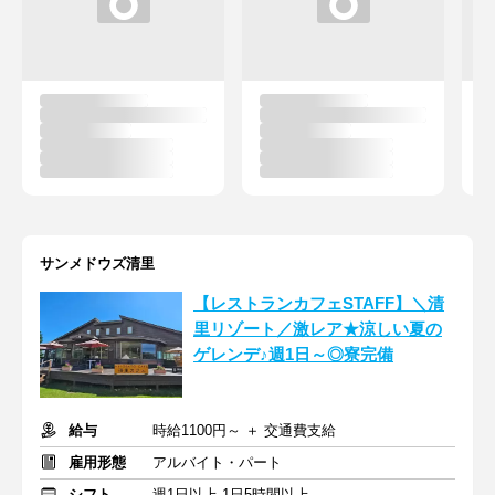
サンメドウズ清里
【レストランカフェSTAFF】＼清
里リゾート／激レア★涼しい夏の
ゲレンデ♪週1日～◎寮完備
給与
時給1100円～ ＋ 交通費支給
雇用形態
アルバイト・パート
シフト
週1日以上 1日5時間以上