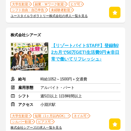
大学生歓迎
副業・Ｗワーク歓迎
ヒゲ可
シフト自由・自己申告
未経験者歓迎
ユースタイルラボラトリー株式会社の求人一覧を見る
株式会社シアーズ
【リゾートバイトSTAFF】登録制/
2カ月で50万GET!生活費0円★非日
常で働いてリフレッシュ♪
給与
時給1052～1500円＋交通費
雇用形態
アルバイト・パート
シフト
週5日以上 1日8時間以上
アクセス
小淵沢駅
大学生歓迎
短期（1ヶ月以内OK）
ネイル可
シルバー歓迎
ピアス可
株式会社シアーズの求人一覧を見る