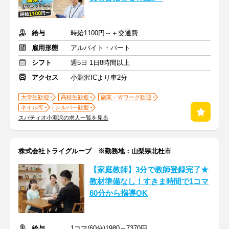
給与
時給1100円～＋交通費
雇用形態
アルバイト・パート
シフト
週5日 1日8時間以上
アクセス
小淵沢ICより車2分
大学生歓迎
高校生歓迎
副業・Ｗワーク歓迎
ネイル可
シルバー歓迎
スパティオ小淵沢の求人一覧を見る
株式会社トライグループ ※勤務地：山梨県北杜市
【家庭教師】3分で教師登録完了★
教材準備なし！すきま時間で1コマ
60分から指導OK
給与
1コマ(60分)1980～7370円