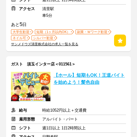
アクセス
清里駅
車5分
5
あと
日
大学生歓迎
短期（1ヶ月以内OK）
副業・Ｗワーク歓迎
ネイル可
シルバー歓迎
サンメドウズ清里株式会社の求人一覧を見る
ガスト 須玉インター店＜011561＞
【ホール】短期もOK！王道バイト
を始めよう！髪色自由
給与
時給1052円以上＋交通費
雇用形態
アルバイト・パート
シフト
週1日以上 1日2時間以上
アクセス
日野春駅