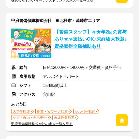
株式会社すかいらーくレストランツの求人一覧を見る
甲府警備保障株式会社 ※北杜市・韮崎市エリア
【警備スタッフ】≪★年2回の賞与
あり★≫週払いOK♪未経験大歓迎♪
資格取得全額補助あり
給与
日給12000円～14000円＋交通費・資格手当
雇用形態
アルバイト・パート
シフト
1日8時間以上
アクセス
穴山駅
5
あと
日
大学生歓迎
副業・Ｗワーク歓迎
シルバー歓迎
シフト自由・自己申告
未経験者歓迎
甲府警備保障株式会社の求人一覧を見る