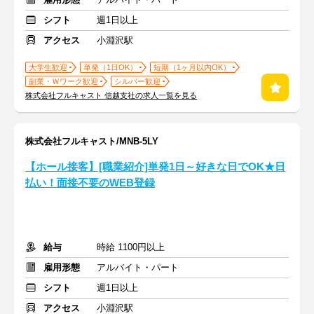
シフト
週1日以上
アクセス
小淵沢駅
大学生歓迎
単発（1日OK）
短期（1ヶ月以内OK）
副業・Ｗワーク歓迎
シルバー歓迎
株式会社フルキャスト 信越支社の求人一覧を見る
株式会社フルキャスト/MNB-5LY
【ホール接客】[職業紹介]単発1日～好きな日でOK★日
払い！面接不要のWEB登録
給与
時給 1100円以上
雇用形態
アルバイト・パート
シフト
週1日以上
アクセス
小淵沢駅