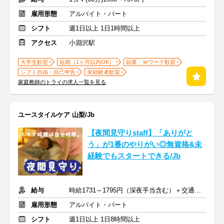
雇用形態
アルバイト・パート
シフト
週1日以上 1日1時間以上
アクセス
小淵沢駅
大学生歓迎
短期（1ヶ月以内OK）
副業・Ｗワーク歓迎
シフト自由・自己申告
未経験者歓迎
家庭教師のトライの求人一覧を見る
ユースタイルケア 山梨/Jb
【夜間見守りstaff】「ありがと
う」が1番のやりがい◎無資格&未
経験でもスタートできる/Jb
給与
時給1731～1795円（深夜手当含む）＋交通費支給
雇用形態
アルバイト・パート
シフト
週1日以上 1日8時間以上