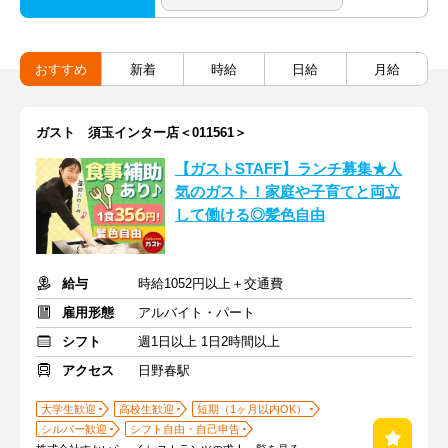
おすすめ
新着
時給
日給
月給
ガスト 須玉インター店＜011561＞
【ガストSTAFF】ランチ募集★人
気のガスト！家庭や子育てと両立
して働ける◎髪色自由
給与
時給1052円以上＋交通費
雇用形態
アルバイト・パート
シフト
週1日以上 1日2時間以上
アクセス
日野春駅
大学生歓迎
高校生歓迎
短期（1ヶ月以内OK）
シルバー歓迎
シフト自由・自己申告