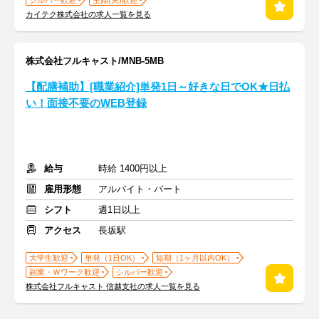
シルバー歓迎
主婦(夫)歓迎
カイテク株式会社の求人一覧を見る
株式会社フルキャスト/MNB-5MB
【配膳補助】[職業紹介]単発1日～好きな日でOK★日払
い！面接不要のWEB登録
給与
時給 1400円以上
雇用形態
アルバイト・パート
シフト
週1日以上
アクセス
長坂駅
大学生歓迎
単発（1日OK）
短期（1ヶ月以内OK）
副業・Ｗワーク歓迎
シルバー歓迎
株式会社フルキャスト 信越支社の求人一覧を見る