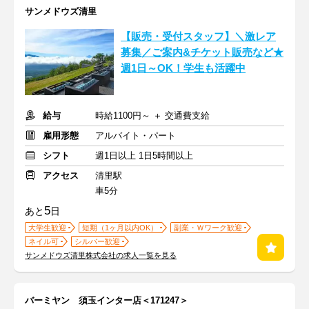
サンメドウズ清里
【販売・受付スタッフ】＼激レア
募集／ご案内&チケット販売など★
週1日～OK！学生も活躍中
給与
時給1100円～ ＋ 交通費支給
雇用形態
アルバイト・パート
シフト
週1日以上 1日5時間以上
アクセス
清里駅
車5分
5
あと
日
大学生歓迎
短期（1ヶ月以内OK）
副業・Ｗワーク歓迎
ネイル可
シルバー歓迎
サンメドウズ清里株式会社の求人一覧を見る
バーミヤン 須玉インター店＜171247＞