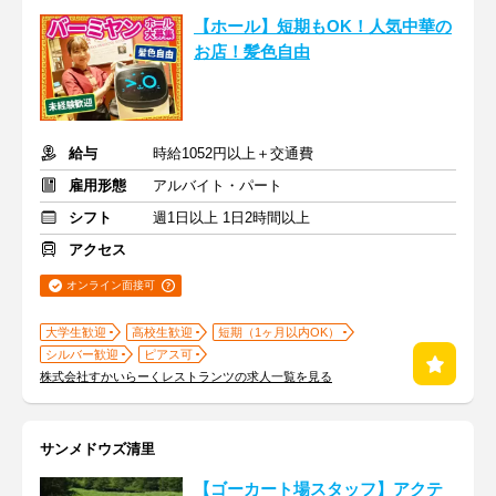
【ホール】短期もOK！人気中華の
お店！髪色自由
給与
時給1052円以上＋交通費
雇用形態
アルバイト・パート
シフト
週1日以上 1日2時間以上
アクセス
オンライン面接可
大学生歓迎
高校生歓迎
短期（1ヶ月以内OK）
シルバー歓迎
ピアス可
株式会社すかいらーくレストランツの求人一覧を見る
サンメドウズ清里
【ゴーカート場スタッフ】アクテ