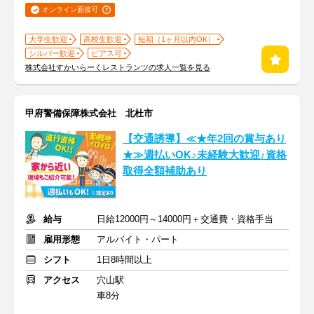
オンライン面接可
大学生歓迎
高校生歓迎
短期（1ヶ月以内OK）
シルバー歓迎
ピアス可
株式会社すかいらーくレストランツの求人一覧を見る
甲府警備保障株式会社 北杜市
【交通誘導】≪★年2回の賞与あり
★≫週払いOK♪未経験大歓迎♪資格
取得全額補助あり
給与
日給12000円～14000円＋交通費・資格手当
雇用形態
アルバイト・パート
シフト
1日8時間以上
アクセス
穴山駅
車8分