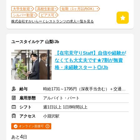
大学生歓迎
高校生歓迎
短期（1ヶ月以内OK）
シルバー歓迎
ピアス可
株式会社すかいらーくレストランツの求人一覧を見る
ユースタイルケア 山梨/Jb
【在宅見守りStaff】自信や経験が
なくても大丈夫です★7割が無資
格・未経験スタート◎/Jb
給与
時給1731～1795円（深夜手当含む）＋交通費支給
雇用形態
アルバイト・パート
シフト
週1日以上 1日8時間以上
アクセス
小淵沢駅
オンライン面接可
4
あと
日