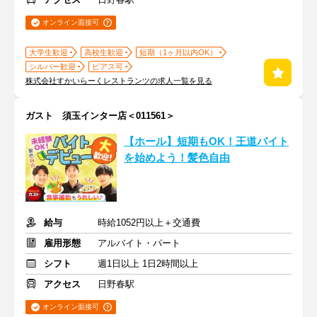
オンライン面接可
大学生歓迎
高校生歓迎
短期（1ヶ月以内OK）
シルバー歓迎
ピアス可
株式会社すかいらーくレストランツの求人一覧を見る
ガスト 須玉インター店＜011561＞
【ホール】短期もOK！王道バイト
を始めよう！髪色自由
給与
時給1052円以上＋交通費
雇用形態
アルバイト・パート
シフト
週1日以上 1日2時間以上
アクセス
日野春駅
オンライン面接可