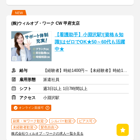
NEW
(株)ウィルオブ・ワーク CW 甲府支店
【看護助手】小淵沢駅![資格＆知
識]はゼロでOK★50～60代も活躍
中★
給与
【経験者】時給1400円～【未経験者】時給1300円～ ＋交通費
雇用形態
派遣社員
シフト
週3日以上 1日7時間以上
アクセス
小淵沢駅
オンライン面接可
副業・Ｗワーク歓迎
シルバー歓迎
ピアス可
未経験者歓迎
髪色自由
株式会社ウィルオブ・ワークの求人一覧を見る