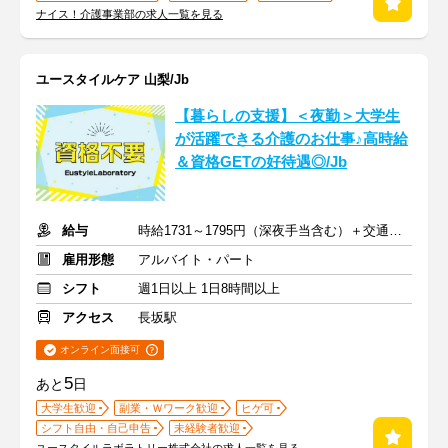
ナイス！介護事業部の求人一覧を見る
ユースタイルケア 山梨/Jb
【暮らしの支援】＜夜勤＞大学生
が活躍できる介護のお仕事♪高時給
＆資格GETの好待遇◎/Jb
給与
時給1731～1795円（深夜手当含む）＋交通費支給
雇用形態
アルバイト・パート
シフト
週1日以上 1日8時間以上
アクセス
長坂駅
オンライン面接可
5
あと
日
大学生歓迎
副業・Ｗワーク歓迎
ヒゲ可
シフト自由・自己申告
未経験者歓迎