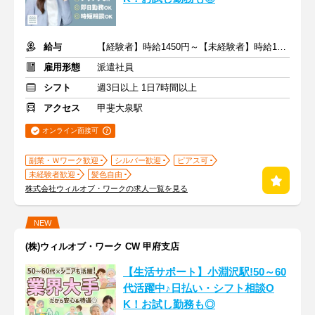
給与
【経験者】時給1450円～【未経験者】時給1300円～ ＋交通費
雇用形態
派遣社員
シフト
週3日以上 1日7時間以上
アクセス
甲斐大泉駅
オンライン面接可
副業・Ｗワーク歓迎
シルバー歓迎
ピアス可
未経験者歓迎
髪色自由
株式会社ウィルオブ・ワークの求人一覧を見る
NEW
(株)ウィルオブ・ワーク CW 甲府支店
【生活サポート】小淵沢駅!50～60
代活躍中♪日払い・シフト相談O
K！お試し勤務も◎