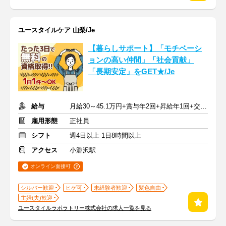
ユースタイルケア 山梨/Je
【暮らしサポート】「モチベーシ
ョンの高い仲間」「社会貢献」
「長期安定」をGET★/Je
給与
月給30～45.1万円+賞与年2回+昇給年1回+交通費全額
雇用形態
正社員
シフト
週4日以上 1日8時間以上
アクセス
小淵沢駅
オンライン面接可
シルバー歓迎
ヒゲ可
未経験者歓迎
髪色自由
主婦(夫)歓迎
ユースタイルラボラトリー株式会社の求人一覧を見る