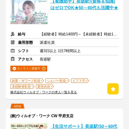
【看護助手】長坂駅![資格＆知識]
はゼロでOK★50～60代も活躍中★
給与
【経験者】時給1400円～【未経験者】時給1300円～ ＋交通費
雇用形態
派遣社員
シフト
週3日以上 1日7時間以上
アクセス
長坂駅
オンライン面接可
副業・Ｗワーク歓迎
シルバー歓迎
ピアス可
未経験者歓迎
髪色自由
株式会社ウィルオブ・ワークの求人一覧を見る
NEW
(株)ウィルオブ・ワーク CW 甲府支店
【生活サポート】長坂駅!50～60代