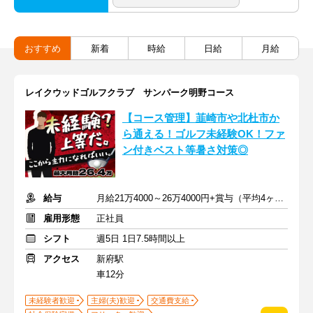
おすすめ
新着
時給
日給
月給
レイクウッドゴルフクラブ サンパーク明野コース
【コース管理】韮崎市や北杜市か
ら通える！ゴルフ未経験OK！ファ
ン付きベスト等暑さ対策◎
給与
月給21万4000～26万4000円+賞与（平均4ヶ月）＋交通費
雇用形態
正社員
シフト
週5日 1日7.5時間以上
アクセス
新府駅
車12分
未経験者歓迎
主婦(夫)歓迎
交通費支給