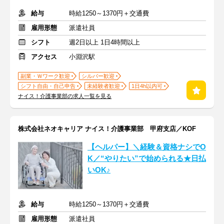
給与
時給1250～1370円＋交通費
雇用形態
派遣社員
シフト
週2日以上 1日4時間以上
アクセス
小淵沢駅
副業・Ｗワーク歓迎
シルバー歓迎
シフト自由・自己申告
未経験者歓迎
1日4h以内可
ナイス！介護事業部の求人一覧を見る
株式会社ネオキャリア ナイス！介護事業部 甲府支店／KOF
【ヘルパー】＼経験＆資格ナシでO
K／“やりたい”で始められる★日払
いOK♪
給与
時給1250～1370円＋交通費
雇用形態
派遣社員