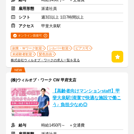
雇用形態
派遣社員
シフト
週3日以上 1日7時間以上
アクセス
甲斐大泉駅
オンライン面接可
副業・Ｗワーク歓迎
シルバー歓迎
ピアス可
未経験者歓迎
髪色自由
株式会社ウィルオブ・ワークの求人一覧を見る
NEW
(株)ウィルオブ・ワーク CW 甲府支店
【高齢者向けマンションstaff】甲
斐大泉駅!清潔で快適な施設で働こ
う♪ 負担少なめ◎
給与
時給1450円～ ＋交通費
雇用形態
派遣社員