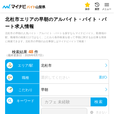
山梨県
保存
履歴
メニュー
北杜市エリアの早朝のアルバイト・バイト・パ
ート求人情報
北杜市の早朝の人気バイト・アルバイト・パートを探すならマイナビバイト。勤務地や
駅、職種等の検索だけではなく、こだわり条件検索を使って早朝に関するお仕事を簡単
に検索できます。北杜市の早朝のお仕事探しはマイナビバイトで検索！
48
検索結果
件
（最終更新日：2026年8月7日）
エリア/駅
北杜市
選択してください
選択
職種
早朝
こだわり
キーワード
検索
含まない