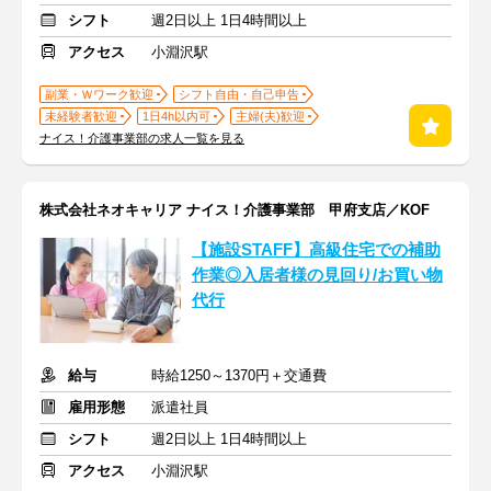
シフト
週2日以上 1日4時間以上
アクセス
小淵沢駅
副業・Ｗワーク歓迎
シフト自由・自己申告
未経験者歓迎
1日4h以内可
主婦(夫)歓迎
ナイス！介護事業部の求人一覧を見る
株式会社ネオキャリア ナイス！介護事業部 甲府支店／KOF
【施設STAFF】高級住宅での補助
作業◎入居者様の見回り/お買い物
代行
給与
時給1250～1370円＋交通費
雇用形態
派遣社員
シフト
週2日以上 1日4時間以上
アクセス
小淵沢駅