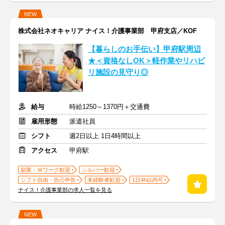
NEW
株式会社ネオキャリア ナイス！介護事業部 甲府支店／KOF
【暮らしのお手伝い】甲府駅周辺
★＜資格なしOK＞軽作業やリハビ
リ施設の見守り◎
給与
時給1250～1370円＋交通費
雇用形態
派遣社員
シフト
週2日以上 1日4時間以上
アクセス
甲府駅
副業・Ｗワーク歓迎
シルバー歓迎
シフト自由・自己申告
未経験者歓迎
1日4h以内可
ナイス！介護事業部の求人一覧を見る
NEW