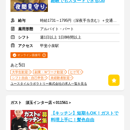
経験でもスタートできる/Jb
給与
時給1731～1795円（深夜手当含む）＋交通費支給
雇用形態
アルバイト・パート
シフト
週1日以上 1日8時間以上
アクセス
甲斐小泉駅
オンライン面接可
5
あと
日
大学生歓迎
副業・Ｗワーク歓迎
ヒゲ可
シフト自由・自己申告
未経験者歓迎
ユースタイルラボラトリー株式会社の求人一覧を見る
ガスト 須玉インター店＜011561＞
【キッチン】短期もOK！ガストで
料理上手に！髪色自由