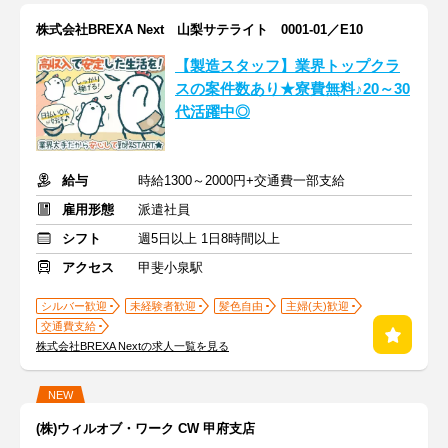
株式会社BREXA Next 山梨サテライト 0001-01／E10
【製造スタッフ】業界トップクラ
スの案件数あり★寮費無料♪20～30
代活躍中◎
給与
時給1300～2000円+交通費一部支給
雇用形態
派遣社員
シフト
週5日以上 1日8時間以上
アクセス
甲斐小泉駅
シルバー歓迎
未経験者歓迎
髪色自由
主婦(夫)歓迎
交通費支給
株式会社BREXA Nextの求人一覧を見る
NEW
(株)ウィルオブ・ワーク CW 甲府支店