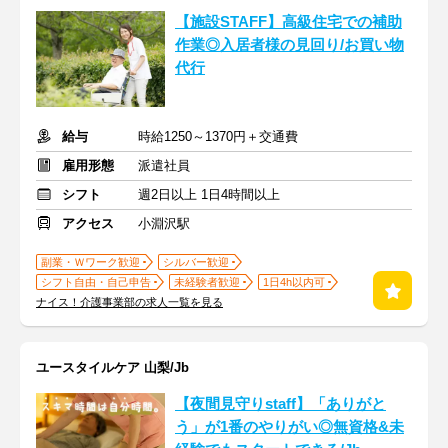
【施設STAFF】高級住宅での補助
作業◎入居者様の見回り/お買い物
代行
給与
時給1250～1370円＋交通費
雇用形態
派遣社員
シフト
週2日以上 1日4時間以上
アクセス
小淵沢駅
副業・Ｗワーク歓迎
シルバー歓迎
シフト自由・自己申告
未経験者歓迎
1日4h以内可
ナイス！介護事業部の求人一覧を見る
ユースタイルケア 山梨/Jb
【夜間見守りstaff】「ありがと
う」が1番のやりがい◎無資格&未