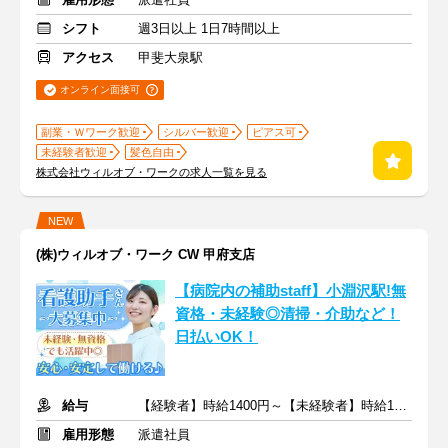
シフト
週3日以上 1日7時間以上
アクセス
甲斐大泉駅
オンライン面接可
副業・Ｗワーク歓迎
シルバー歓迎
ピアス可
未経験者歓迎
髪色自由
株式会社ウィルオブ・ワークの求人一覧を見る
NEW
(株)ウィルオブ・ワーク CW 甲府支店
【病院内の補助staff】小淵沢駅!無
資格・未経験◎清掃・介助など！
日払いOK！
給与
【経験者】時給1400円～【未経験者】時給1300円～ ＋交通費
雇用形態
派遣社員