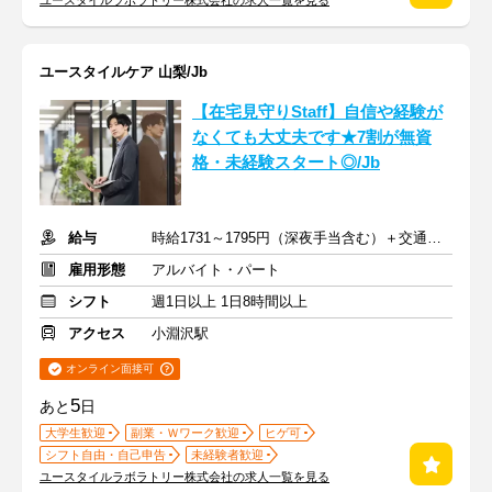
ユースタイルラボラトリー株式会社の求人一覧を見る
ユースタイルケア 山梨/Jb
【在宅見守りStaff】自信や経験が
なくても大丈夫です★7割が無資
格・未経験スタート◎/Jb
給与
時給1731～1795円（深夜手当含む）＋交通費支給
雇用形態
アルバイト・パート
シフト
週1日以上 1日8時間以上
アクセス
小淵沢駅
オンライン面接可
5
あと
日
大学生歓迎
副業・Ｗワーク歓迎
ヒゲ可
シフト自由・自己申告
未経験者歓迎
ユースタイルラボラトリー株式会社の求人一覧を見る