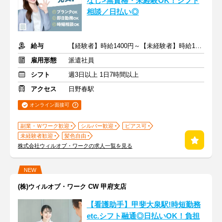
なし>無資格・未経験OK！シフト
相談／日払い◎
給与
【経験者】時給1400円～【未経験者】時給1300円～ ＋交通費
雇用形態
派遣社員
シフト
週3日以上 1日7時間以上
アクセス
日野春駅
オンライン面接可
副業・Ｗワーク歓迎
シルバー歓迎
ピアス可
未経験者歓迎
髪色自由
株式会社ウィルオブ・ワークの求人一覧を見る
NEW
(株)ウィルオブ・ワーク CW 甲府支店
【看護助手】甲斐大泉駅!時短勤務
etc.シフト融通◎日払いOK！負担