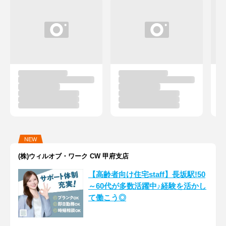
NEW
(株)ウィルオブ・ワーク CW 甲府支店
【高齢者向け住宅staff】長坂駅!50
～60代が多数活躍中♪経験を活かし
て働こう◎