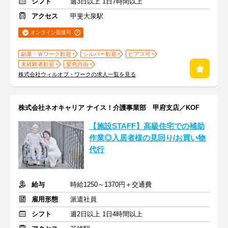
シフト
週3日以上 1日7時間以上
アクセス
甲斐大泉駅
オンライン面接可
副業・Ｗワーク歓迎
シルバー歓迎
ピアス可
未経験者歓迎
髪色自由
株式会社ウィルオブ・ワークの求人一覧を見る
株式会社ネオキャリア ナイス！介護事業部 甲府支店／KOF
【施設STAFF】高級住宅での補助
作業◎入居者様の見回り/お買い物
代行
給与
時給1250～1370円＋交通費
雇用形態
派遣社員
シフト
週2日以上 1日4時間以上