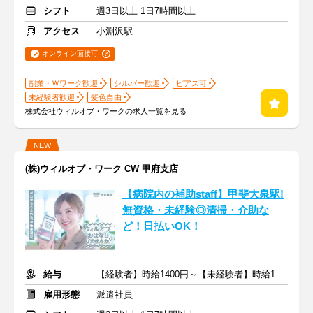
シフト
週3日以上 1日7時間以上
アクセス
小淵沢駅
オンライン面接可
副業・Ｗワーク歓迎
シルバー歓迎
ピアス可
未経験者歓迎
髪色自由
株式会社ウィルオブ・ワークの求人一覧を見る
NEW
(株)ウィルオブ・ワーク CW 甲府支店
【病院内の補助staff】甲斐大泉駅!
無資格・未経験◎清掃・介助な
ど！日払いOK！
給与
【経験者】時給1400円～【未経験者】時給1300円～ ＋交通費
雇用形態
派遣社員