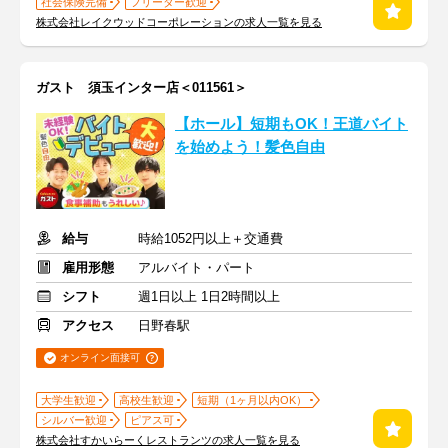
社会保険完備
フリーター歓迎
株式会社レイクウッドコーポレーションの求人一覧を見る
ガスト 須玉インター店＜011561＞
【ホール】短期もOK！王道バイト
を始めよう！髪色自由
給与
時給1052円以上＋交通費
雇用形態
アルバイト・パート
シフト
週1日以上 1日2時間以上
アクセス
日野春駅
オンライン面接可
大学生歓迎
高校生歓迎
短期（1ヶ月以内OK）
シルバー歓迎
ピアス可
株式会社すかいらーくレストランツの求人一覧を見る