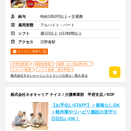
給与
時給1052円以上＋交通費
雇用形態
アルバイト・パート
シフト
週1日以上 1日2時間以上
アクセス
日野春駅
オンライン面接可
大学生歓迎
高校生歓迎
短期（1ヶ月以内OK）
シルバー歓迎
シフト自由・自己申告
株式会社すかいらーくレストランツの求人一覧を見る
株式会社ネオキャリア ナイス！介護事業部 甲府支店／KOF
【お手伝いSTAFF】＜資格なしOK
＞軽作業やリハビリ施設の見守り
◎日払いOK！