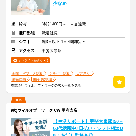
少なめ
給与
時給1400円～ ＋交通費
雇用形態
派遣社員
シフト
週3日以上 1日7時間以上
アクセス
甲斐大泉駅
オンライン面接可
副業・Ｗワーク歓迎
シルバー歓迎
ピアス可
髪色自由
主婦(夫)歓迎
株式会社ウィルオブ・ワークの求人一覧を見る
NEW
(株)ウィルオブ・ワーク CW 甲府支店
【生活サポート】甲斐大泉駅!50～
60代活躍中♪日払い・シフト相談O
K！お試し勤務も◎