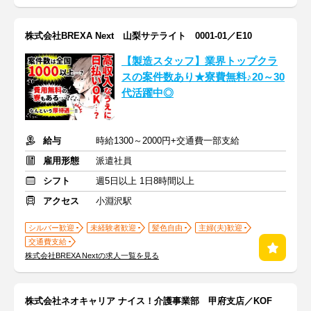
株式会社BREXA Next 山梨サテライト 0001-01／E10
【製造スタッフ】業界トップクラ
スの案件数あり★寮費無料♪20～30
代活躍中◎
給与
時給1300～2000円+交通費一部支給
雇用形態
派遣社員
シフト
週5日以上 1日8時間以上
アクセス
小淵沢駅
シルバー歓迎
未経験者歓迎
髪色自由
主婦(夫)歓迎
交通費支給
株式会社BREXA Nextの求人一覧を見る
株式会社ネオキャリア ナイス！介護事業部 甲府支店／KOF