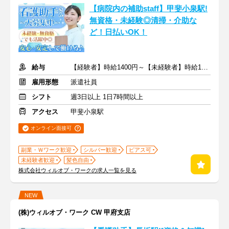
【病院内の補助staff】甲斐小泉駅!
無資格・未経験◎清掃・介助な
ど！日払いOK！
給与
【経験者】時給1400円～【未経験者】時給1300円～ ＋交通費
雇用形態
派遣社員
シフト
週3日以上 1日7時間以上
アクセス
甲斐小泉駅
オンライン面接可
副業・Ｗワーク歓迎
シルバー歓迎
ピアス可
未経験者歓迎
髪色自由
株式会社ウィルオブ・ワークの求人一覧を見る
NEW
(株)ウィルオブ・ワーク CW 甲府支店