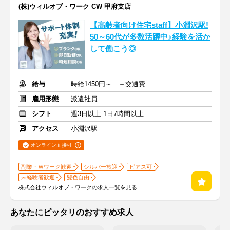
(株)ウィルオブ・ワーク CW 甲府支店
【高齢者向け住宅staff】小淵沢駅!
50～60代が多数活躍中♪経験を活か
して働こう◎
給与
時給1450円～ ＋交通費
雇用形態
派遣社員
シフト
週3日以上 1日7時間以上
アクセス
小淵沢駅
オンライン面接可
副業・Ｗワーク歓迎
シルバー歓迎
ピアス可
未経験者歓迎
髪色自由
株式会社ウィルオブ・ワークの求人一覧を見る
あなたにピッタリのおすすめ求人