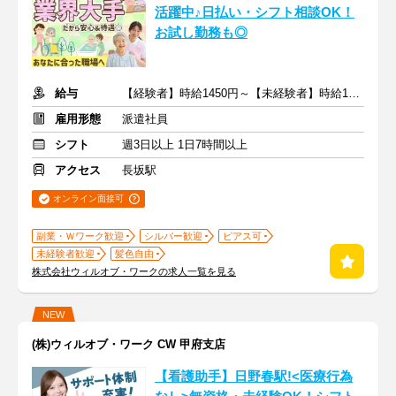
活躍中♪日払い・シフト相談OK！
お試し勤務も◎
給与
【経験者】時給1450円～【未経験者】時給1300円～ ＋交通費
雇用形態
派遣社員
シフト
週3日以上 1日7時間以上
アクセス
長坂駅
オンライン面接可
副業・Ｗワーク歓迎
シルバー歓迎
ピアス可
未経験者歓迎
髪色自由
株式会社ウィルオブ・ワークの求人一覧を見る
NEW
(株)ウィルオブ・ワーク CW 甲府支店
【看護助手】日野春駅!<医療行為