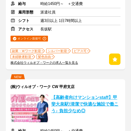
給与
時給1450円～ ＋交通費
雇用形態
派遣社員
シフト
週3日以上 1日7時間以上
アクセス
長坂駅
オンライン面接可
副業・Ｗワーク歓迎
シルバー歓迎
ピアス可
未経験者歓迎
髪色自由
株式会社ウィルオブ・ワークの求人一覧を見る
NEW
(株)ウィルオブ・ワーク CW 甲府支店
【高齢者向けマンションstaff】甲
斐大泉駅!清潔で快適な施設で働こ
う♪ 負担少なめ◎
給与
時給1450円～ ＋交通費