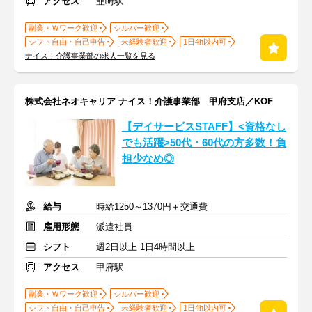
アクセス
韮崎駅
副業・Ｗワーク歓迎
シルバー歓迎
シフト自由・自己申告
未経験者歓迎
1日4h以内可
ナイス！介護事業部の求人一覧を見る
株式会社ネオキャリア ナイス！介護事業部 甲府支店／KOF
【デイサービスSTAFF】<資格なし
でも活躍>50代・60代の方多数！負
担少なめ◎
給与
時給1250～1370円＋交通費
雇用形態
派遣社員
シフト
週2日以上 1日4時間以上
アクセス
甲府駅
副業・Ｗワーク歓迎
シルバー歓迎
シフト自由・自己申告
未経験者歓迎
1日4h以内可