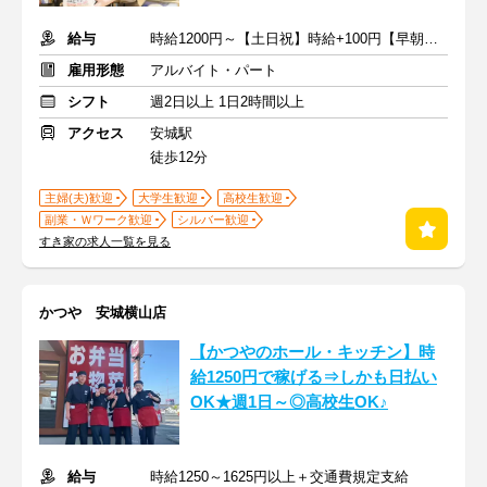
給与
時給1200円～【土日祝】時給+100円【早朝】時給+150円
雇用形態
アルバイト・パート
シフト
週2日以上 1日2時間以上
アクセス
安城駅
徒歩12分
主婦(夫)歓迎
大学生歓迎
高校生歓迎
副業・Ｗワーク歓迎
シルバー歓迎
すき家の求人一覧を見る
かつや 安城横山店
【かつやのホール・キッチン】時
給1250円で稼げる⇒しかも日払い
OK★週1日～◎高校生OK♪
給与
時給1250～1625円以上＋交通費規定支給