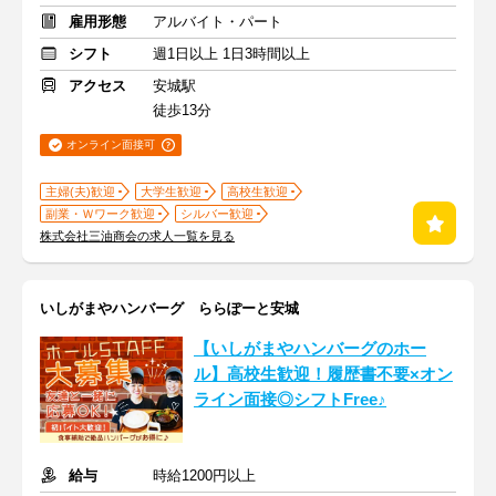
雇用形態
アルバイト・パート
シフト
週1日以上 1日3時間以上
アクセス
安城駅
徒歩13分
オンライン面接可
主婦(夫)歓迎
大学生歓迎
高校生歓迎
副業・Ｗワーク歓迎
シルバー歓迎
株式会社三油商会の求人一覧を見る
いしがまやハンバーグ ららぽーと安城
【いしがまやハンバーグのホー
ル】高校生歓迎！履歴書不要×オン
ライン面接◎シフトFree♪
給与
時給1200円以上