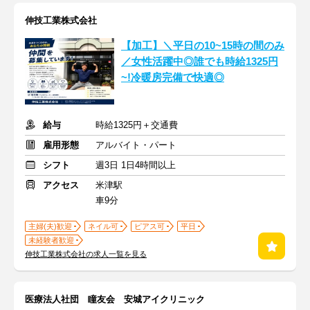
伸技工業株式会社
【加工】＼平日の10~15時の間のみ
／女性活躍中◎誰でも時給1325円
~!冷暖房完備で快適◎
給与
時給1325円＋交通費
雇用形態
アルバイト・パート
シフト
週3日 1日4時間以上
アクセス
米津駅
車9分
主婦(夫)歓迎
ネイル可
ピアス可
平日
未経験者歓迎
伸技工業株式会社の求人一覧を見る
医療法人社団 瞳友会 安城アイクリニック