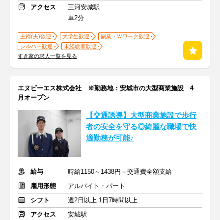
アクセス
三河安城駅
車2分
主婦(夫)歓迎
大学生歓迎
副業・Ｗワーク歓迎
シルバー歓迎
未経験者歓迎
すき家の求人一覧を見る
エヌビーエス株式会社 ※勤務地：安城市の大型商業施設 4
月オープン
【交通誘導】大型商業施設で歩行
者の安全を守る◎綺麗な職場で快
適勤務が可能♪
給与
時給1150～1438円＋交通費全額支給
雇用形態
アルバイト・パート
シフト
週2日以上 1日7時間以上
アクセス
安城駅