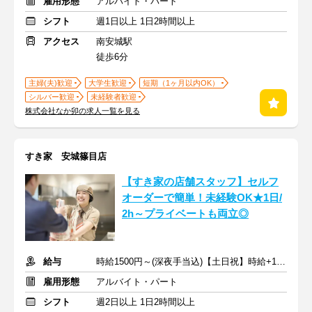
雇用形態
アルバイト・パート
シフト
週1日以上 1日2時間以上
アクセス
南安城駅
徒歩6分
主婦(夫)歓迎
大学生歓迎
短期（1ヶ月以内OK）
シルバー歓迎
未経験者歓迎
株式会社なか卯の求人一覧を見る
すき家 安城篠目店
【すき家の店舗スタッフ】セルフ
オーダーで簡単！未経験OK★1日/
2h～プライベートも両立◎
給与
時給1500円～(深夜手当込)【土日祝】時給+100円
雇用形態
アルバイト・パート
シフト
週2日以上 1日2時間以上