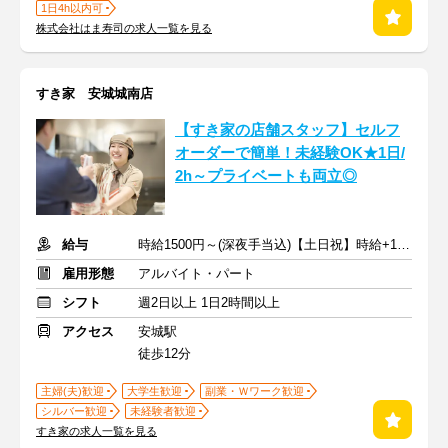
1日4h以内可
株式会社はま寿司の求人一覧を見る
すき家 安城城南店
【すき家の店舗スタッフ】セルフ
オーダーで簡単！未経験OK★1日/
2h～プライベートも両立◎
給与
時給1500円～(深夜手当込)【土日祝】時給+100円
雇用形態
アルバイト・パート
シフト
週2日以上 1日2時間以上
アクセス
安城駅
徒歩12分
主婦(夫)歓迎
大学生歓迎
副業・Ｗワーク歓迎
シルバー歓迎
未経験者歓迎
すき家の求人一覧を見る