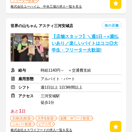
フリーター歓迎
株式会社ユーハイム 中央工場の求人一覧を見る
他の店舗
世界の山ちゃん アスティ三河安城店
【店舗スタッフ】＼週1日～×週払
いあり／楽しいバイトはココ◎大
学生・フリーター大歓迎!
給与
時給1140円～ ＋交通費支給
雇用形態
アルバイト・パート
シフト
週1日以上 1日3時間以上
アクセス
三河安城駅
徒歩1分
1
あと
日
主婦(夫)歓迎
大学生歓迎
副業・Ｗワーク歓迎
シルバー歓迎
ピアス可
株式会社エスワイフードの求人一覧を見る