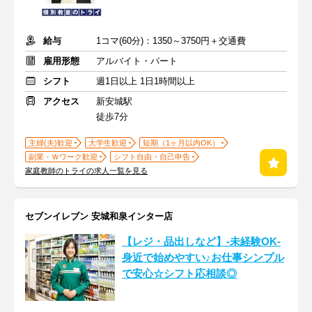
給与
1コマ(60分)：1350～3750円＋交通費
雇用形態
アルバイト・パート
シフト
週1日以上 1日1時間以上
アクセス
新安城駅
徒歩7分
主婦(夫)歓迎
大学生歓迎
短期（1ヶ月以内OK）
副業・Ｗワーク歓迎
シフト自由・自己申告
家庭教師のトライの求人一覧を見る
セブンイレブン 安城和泉インター店
【レジ・品出しなど】-未経験OK-
身近で始めやすい♪お仕事シンプル
で安心☆シフト応相談◎