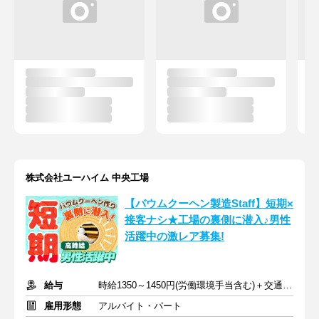
株式会社ユーハイム 中央工場
【バウムクーヘン製造Staff】短期×
接客ナシ★工場の裏側に潜入♪男性
活躍中の激レア募集!
給与
時給1350～1450円(労働環境手当含む)＋交通費規定支給
雇用形態
アルバイト・パート