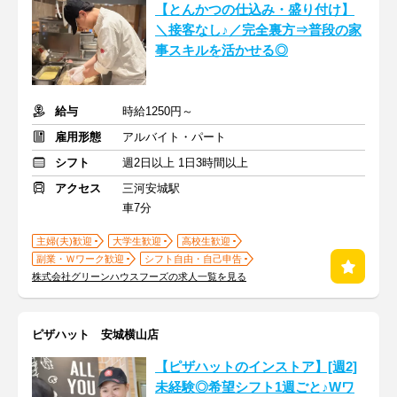
【とんかつの仕込み・盛り付け】
＼接客なし♪／完全裏方⇒普段の家
事スキルを活かせる◎
給与
時給1250円～
雇用形態
アルバイト・パート
シフト
週2日以上 1日3時間以上
アクセス
三河安城駅
車7分
主婦(夫)歓迎
大学生歓迎
高校生歓迎
副業・Ｗワーク歓迎
シフト自由・自己申告
株式会社グリーンハウスフーズの求人一覧を見る
ピザハット 安城横山店
【ピザハットのインストア】[週2]
未経験◎希望シフト1週ごと♪Wワ