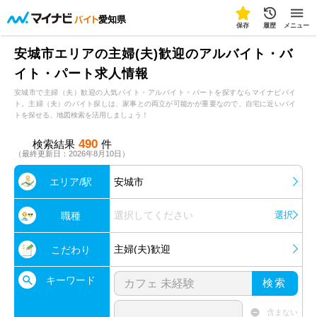
愛知県
保存
履歴
メニュー
安城市エリアの主婦(夫)歓迎のアルバイト・バ
イト・パート求人情報
安城市で主婦（夫）歓迎の人気バイト・アルバイト・パートを探すならマイナビバイ
ト。主婦（夫）のバイト探しは、家事との両立が可能かが重要なので、自宅に近いバイ
トを探せる、地図検索を活用しましょう！
490
検索結果
件
（最終更新日：2026年8月10日）
エリア/駅
安城市
選択してください
選択
職種
主婦(夫)歓迎
こだわり
キーワード
検索
含まない