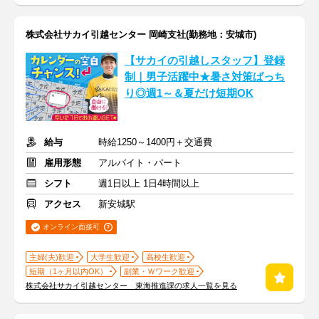
株式会社サカイ引越センター 岡崎支社(勤務地：安城市)
【サカイの引越しスタッフ】登録
制｜男子活躍中★暑さ対策ばっち
り◎週1～＆夏だけ短期OK
給与
時給1250～1400円＋交通費
雇用形態
アルバイト・パート
シフト
週1日以上 1日4時間以上
アクセス
新安城駅
オンライン面接可
主婦(夫)歓迎
大学生歓迎
高校生歓迎
短期（1ヶ月以内OK）
副業・Ｗワーク歓迎
株式会社サカイ引越センター 東海推進課の求人一覧を見る