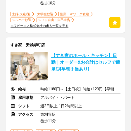
徒歩10分
主婦(夫)歓迎
大学生歓迎
副業・Ｗワーク歓迎
シルバー歓迎
シフト自由・自己申告
エヌビーエス株式会社の求人一覧を見る
すき家 安城緑町店
【すき家のホール・キッチン】日
勤｜オーダー&お会計はセルフで簡
単◎[早朝手当あり]
給与
時給1180円～【土日祝】時給+120円【早朝】時給+150円
雇用形態
アルバイト・パート
シフト
週2日以上 1日2時間以上
アクセス
東刈谷駅
徒歩11分