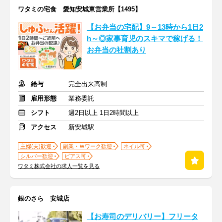
ワタミの宅食 愛知安城東営業所【1495】
【お弁当の宅配】9～13時から1日2
h～◎家事育児のスキマで稼げる！
お弁当の社割あり
給与
完全出来高制
雇用形態
業務委託
シフト
週2日以上 1日2時間以上
アクセス
新安城駅
主婦(夫)歓迎
副業・Ｗワーク歓迎
ネイル可
シルバー歓迎
ピアス可
ワタミ株式会社の求人一覧を見る
銀のさら 安城店
【お寿司のデリバリー】フリータ