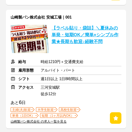
山崎製パン株式会社 安城工場｜001
【ラベル貼り・袋詰】＼夏休みの
単発・短期OK／簡単×シンプル作
業★長期も歓迎♪経験不問
給与
時給1210円＋交通費支給
雇用形態
アルバイト・パート
シフト
週1日以上 1日8時間以上
アクセス
三河安城駅
徒歩12分
6
あと
日
主婦(夫)歓迎
大学生歓迎
高校生歓迎
単発（1日OK）
短期（1ヶ月以内OK）
山崎製パン株式会社 の求人一覧を見る