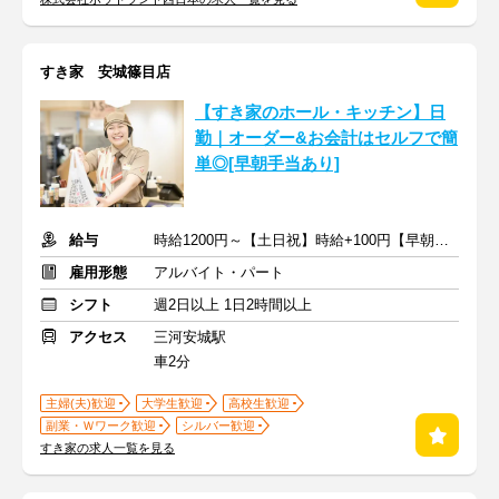
すき家 安城篠目店
【すき家のホール・キッチン】日
勤｜オーダー&お会計はセルフで簡
単◎[早朝手当あり]
給与
時給1200円～【土日祝】時給+100円【早朝】時給+150円
雇用形態
アルバイト・パート
シフト
週2日以上 1日2時間以上
アクセス
三河安城駅
車2分
主婦(夫)歓迎
大学生歓迎
高校生歓迎
副業・Ｗワーク歓迎
シルバー歓迎
すき家の求人一覧を見る