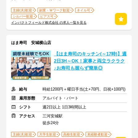
主婦(夫)歓迎
副業・Ｗワーク歓迎
ネイル可
シルバー歓迎
ピアス可
インパクトフィールド株式会社 の求人一覧を見る
はま寿司 安城横山店
【はま寿司のキッチン(～17時)】週
2日3H～OK！家事と両立ラクラク
♪お寿司も握らず簡単◎
給与
時給1200円＋曜日手当(土+70円、日祝+100円)
雇用形態
アルバイト・パート
シフト
週2日以上 1日3時間以上
アクセス
三河安城駅
徒歩24分
主婦(夫)歓迎
大学生歓迎
高校生歓迎
未経験者歓迎