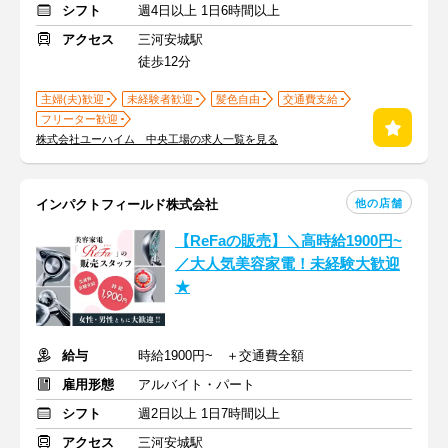
シフト
週4日以上 1日6時間以上
アクセス
三河安城駅
徒歩12分
主婦(夫)歓迎
未経験者歓迎
髪色自由
交通費支給
フリーター歓迎
株式会社ユーハイム 中央工場の求人一覧を見る
他の店舗
インパクトフィールド株式会社
【ReFaの販売】＼高時給1900円~
／大人気美容家電！未経験大歓迎
★
給与
時給1900円~ ＋交通費全額
雇用形態
アルバイト・パート
シフト
週2日以上 1日7時間以上
アクセス
三河安城駅