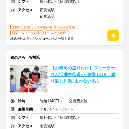
シフト
週2日以上 1日3時間以上
アクセス
新安城駅
徒歩20分
主婦(夫)歓迎
大学生歓迎
高校生歓迎
副業・Ｗワーク歓迎
シルバー歓迎
株式会社あきんどスシローの求人一覧を見る
銀のさら 安城店
【お寿司の盛り付け】フリーター
さん活躍中◎週1～副業もOK！繰
り返し作業♪まかないあり
給与
時給1140円～+ 交通費支給
雇用形態
アルバイト・パート
シフト
週1日以上 1日3時間以上
アクセス
南安城駅