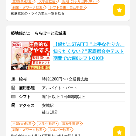
主婦(夫)歓迎
大学生歓迎
短期（1ヶ月以内OK）
副業・Ｗワーク歓迎
シフト自由・自己申告
家庭教師のトライの求人一覧を見る
築地銀だこ ららぽーと安城店
【銀だこSTAFF】”上手な作り方、
知りたくない？”家庭都合やテスト
期間での週0シフトOK◎
給与
時給1200円〜+交通費支給
雇用形態
アルバイト・パート
シフト
週1日以上 1日4時間以上
アクセス
安城駅
徒歩10分
主婦(夫)歓迎
大学生歓迎
高校生歓迎
副業・Ｗワーク歓迎
シルバー歓迎
株式会社ホットランド西日本の求人一覧を見る