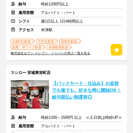
給与
時給1200円以上
雇用形態
アルバイト・パート
シフト
週1日以上 1日4時間以上
アクセス
米津駅
主婦(夫)歓迎
大学生歓迎
高校生歓迎
副業・Ｗワーク歓迎
未経験者歓迎
株式会社セブン-イレブン・ジャパンの求人一覧を見る
スシロー 安城東栄町店
【バックヤード・仕込み】お盆前
でも後でも、好きな時に開始OK！
給与前払い制度有◎
給与
時給1200～1500円 以上 ≪土日祝は時給UP≫
雇用形態
アルバイト・パート