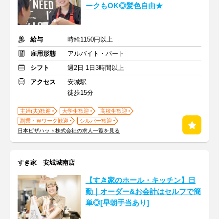
ークもOK◎髪色自由★
給与
時給1150円以上
雇用形態
アルバイト・パート
シフト
週2日 1日3時間以上
アクセス
安城駅
徒歩15分
主婦(夫)歓迎
大学生歓迎
高校生歓迎
副業・Ｗワーク歓迎
シルバー歓迎
日本ピザハット株式会社の求人一覧を見る
すき家 安城城南店
【すき家のホール・キッチン】日
勤｜オーダー&お会計はセルフで簡
単◎[早朝手当あり]