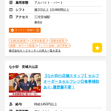
雇用形態
アルバイト・パート
シフト
週2日以上 1日4時間以上
アクセス
三河安城駅
車8分
オンライン面接可
主婦(夫)歓迎
大学生歓迎
高校生歓迎
副業・Ｗワーク歓迎
シフト自由・自己申告
株式会社ＫＩＣＨＩＲＩの求人一覧を見る
なか卯 安城大山店
【なか卯の店舗スタッフ】セルフ
オーダー＆セルフレジ◎食事補助
あり♪履歴書不要！
給与
時給1450円以上