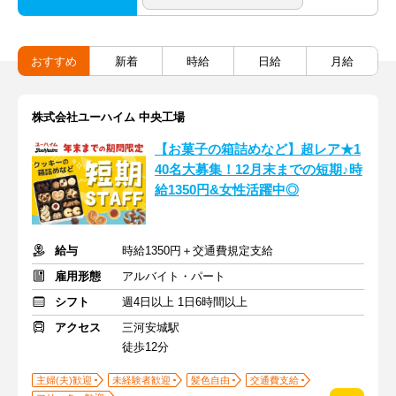
おすすめ
新着
時給
日給
月給
株式会社ユーハイム 中央工場
【お菓子の箱詰めなど】超レア★1
40名大募集！12月末までの短期♪時
給1350円&女性活躍中◎
給与
時給1350円＋交通費規定支給
雇用形態
アルバイト・パート
シフト
週4日以上 1日6時間以上
アクセス
三河安城駅
徒歩12分
主婦(夫)歓迎
未経験者歓迎
髪色自由
交通費支給