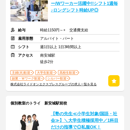
ー/Wワーカー活躍中!!シフト1週毎
♪ロングシフト時給UP◎
給与
時給1150円～+ 交通費支給
雇用形態
アルバイト・パート
シフト
週1日以上 1日3時間以上
アクセス
南安城駅
徒歩2分
主婦(夫)歓迎
大学生歓迎
高校生歓迎
副業・Ｗワーク歓迎
シルバー歓迎
株式会社ライドオンエクスプレスグループの求人一覧を見る
個別教室のトライ 新安城駅前校
【塾の先生≪小学生対象/国語・社
会≫】＼大学生積極採用中／1科目
だけの指導で◎私服OK！