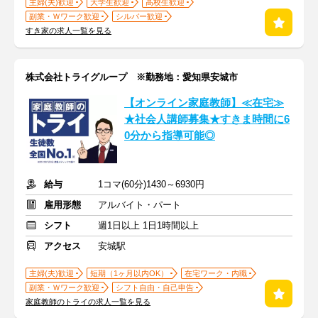
主婦(夫)歓迎
大学生歓迎
高校生歓迎
副業・Ｗワーク歓迎
シルバー歓迎
すき家の求人一覧を見る
株式会社トライグループ ※勤務地：愛知県安城市
【オンライン家庭教師】≪在宅≫
★社会人講師募集★すきま時間に6
0分から指導可能◎
給与
1コマ(60分)1430～6930円
雇用形態
アルバイト・パート
シフト
週1日以上 1日1時間以上
アクセス
安城駅
主婦(夫)歓迎
短期（1ヶ月以内OK）
在宅ワーク・内職
副業・Ｗワーク歓迎
シフト自由・自己申告
家庭教師のトライの求人一覧を見る