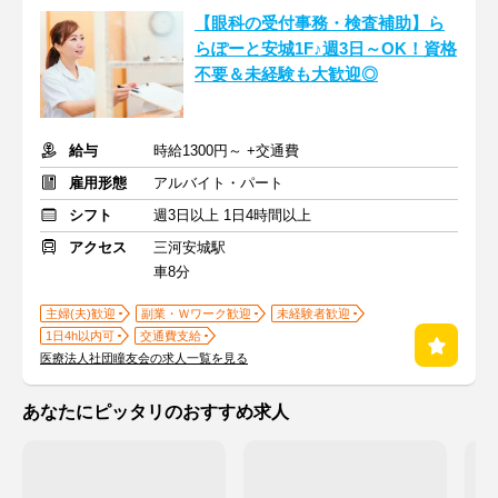
【眼科の受付事務・検査補助】ら
らぽーと安城1F♪週3日～OK！資格
不要＆未経験も大歓迎◎
給与
時給1300円～ +交通費
雇用形態
アルバイト・パート
シフト
週3日以上 1日4時間以上
アクセス
三河安城駅
車8分
主婦(夫)歓迎
副業・Ｗワーク歓迎
未経験者歓迎
1日4h以内可
交通費支給
医療法人社団瞳友会の求人一覧を見る
あなたにピッタリのおすすめ求人