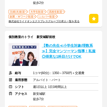
徒歩2分
主婦(夫)歓迎
大学生歓迎
高校生歓迎
副業・Ｗワーク歓迎
シルバー歓迎
株式会社ライドオンエクスプレスグループの求人一覧を見る
個別教室のトライ 新安城駅前校
【塾の先生≪小学生対象/理数系
≫】完全マンツーマン指導！私服
◎得意な1科目だけでOK
給与
1コマ(60分)：1350～3750円＋交通費
雇用形態
アルバイト・パート
シフト
週1日以上 1日1時間以上
アクセス
新安城駅
徒歩7分