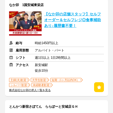
なか卯 1国安城東栄店
【なか卯の店舗スタッフ】セルフ
オーダー＆セルフレジ◎食事補助
あり♪履歴書不要！
給与
時給1450円以上
雇用形態
アルバイト・パート
シフト
週1日以上 1日2時間以上
アクセス
新安城駅
徒歩10分
主婦(夫)歓迎
大学生歓迎
短期（1ヶ月以内OK）
シルバー歓迎
未経験者歓迎
株式会社なか卯の求人一覧を見る
とんかつ新宿さぼてん ららぽーと安城店ＧＨ