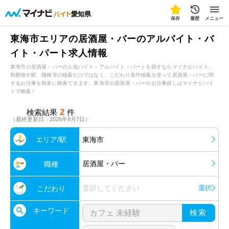
愛知県
保存
履歴
メニュー
東海市エリアの居酒屋・バーのアルバイト・バ
イト・パート求人情報
東海市の居酒屋・バーの人気バイト・アルバイト・パートを探すならマイナビバイト。
勤務地や駅、職種等の検索だけではなく、こだわり条件検索を使って居酒屋・バーに関
するお仕事を簡単に検索できます。東海市の居酒屋・バーのお仕事探しはマイナビバイ
トで検索！
2
検索結果
件
（最終更新日：2026年8月7日）
エリア/駅
東海市
居酒屋・バー
職種
選択してください
選択
こだわり
キーワード
検索