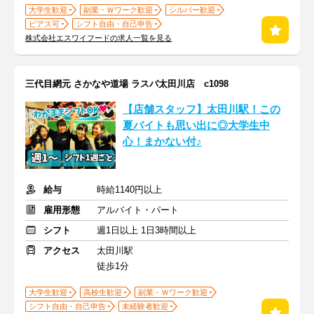
大学生歓迎
副業・Ｗワーク歓迎
シルバー歓迎
ピアス可
シフト自由・自己申告
株式会社エスワイフードの求人一覧を見る
三代目網元 さかなや道場 ラスパ太田川店 c1098
【店舗スタッフ】太田川駅！この
夏バイトも思い出に◎大学生中
心！まかない付♪
給与
時給1140円以上
雇用形態
アルバイト・パート
シフト
週1日以上 1日3時間以上
アクセス
太田川駅
徒歩1分
大学生歓迎
高校生歓迎
副業・Ｗワーク歓迎
シフト自由・自己申告
未経験者歓迎