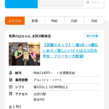
含まない
おすすめ
新着
時給
日給
月給
他の店舗
世界の山ちゃん 太田川駅前店
【店舗スタッフ】＼週1日～×週払
いあり／楽しいバイトはココ◎大
学生・フリーター大歓迎!
給与
時給1140円～ ＋交通費支給
雇用形態
アルバイト・パート
シフト
週1日以上 1日3時間以上
アクセス
太田川駅
徒歩4分
4
あと
日