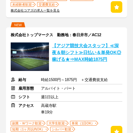
未経験者歓迎
交通費支給
株式会社コアズの求人一覧を見る
NEW
株式会社トップマークス 勤務地：春日井市／AC12
【アジア競技大会スタッフ】≪深
夜＆朝シフト≫日払い＆単発OK◎
稼げる★⇒MAX時給1875円
給与
時給1500円～1875円 ＋交通費規支給
雇用形態
アルバイト・パート
シフト
週1日以上
アクセス
高蔵寺駅
車19分
副業・Ｗワーク歓迎
大学生歓迎
単発（1日OK）
短期（1ヶ月以内OK）
シルバー歓迎