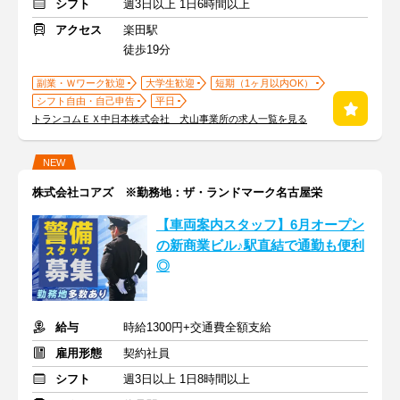
シフト
週3日以上 1日6時間以上
アクセス
楽田駅
徒歩19分
副業・Ｗワーク歓迎
大学生歓迎
短期（1ヶ月以内OK）
シフト自由・自己申告
平日
トランコムＥＸ中日本株式会社 犬山事業所の求人一覧を見る
NEW
株式会社コアズ ※勤務地：ザ・ランドマーク名古屋栄
【車両案内スタッフ】6月オープン
の新商業ビル♪駅直結で通勤も便利
◎
給与
時給1300円+交通費全額支給
雇用形態
契約社員
シフト
週3日以上 1日8時間以上