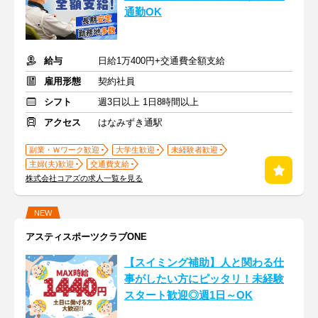
通勤OK
給与
日給1万400円+交通費全額支給
雇用形態
契約社員
シフト
週3日以上 1日8時間以上
アクセス
はなみずき通駅
副業・Ｗワーク歓迎
大学生歓迎
未経験者歓迎
主婦(夫)歓迎
交通費支給
株式会社コアズの求人一覧を見る
NEW
アスティスポーツクラブONE
【スイミング補助】人と関わる仕
事がしたい方にピッタリ！未経験
スタート歓迎◎週1日～OK