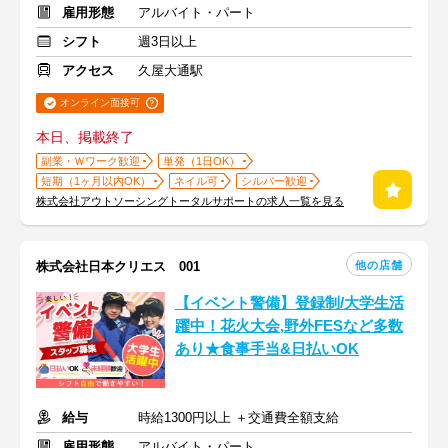
雇用形態
アルバイト・パート
シフト
週3日以上
アクセス
久屋大通駅
オンライン面接可
本日、掲載終了
副業・Ｗワーク歓迎
単発（1日OK）
短期（1ヶ月以内OK）
ネイル可
シルバー歓迎
株式会社アウトソーシングトータルサポートの求人一覧を見る
他の店舗
株式会社日本クリエス 001
【イベント警備】登録制/大学生活
躍中！花火大会,野外FESなど多数
あり★食事手当&日払いOK
給与
時給1300円以上 ＋交通費全額支給
雇用形態
アルバイト・パート