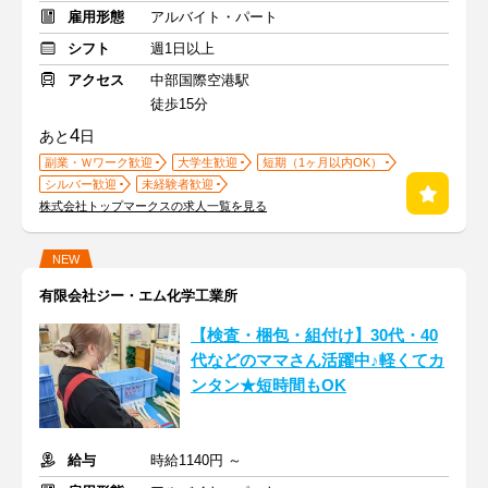
雇用形態
アルバイト・パート
シフト
週1日以上
アクセス
中部国際空港駅
徒歩15分
4
あと
日
副業・Ｗワーク歓迎
大学生歓迎
短期（1ヶ月以内OK）
シルバー歓迎
未経験者歓迎
株式会社トップマークスの求人一覧を見る
NEW
有限会社ジー・エム化学工業所
【検査・梱包・組付け】30代・40
代などのママさん活躍中♪軽くてカ
ンタン★短時間もOK
給与
時給1140円 ～