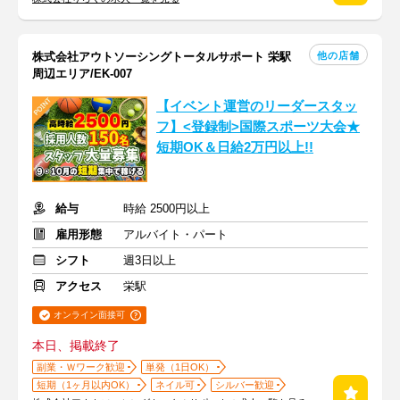
他の店舗
株式会社アウトソーシングトータルサポート 栄駅
周辺エリア/EK-007
【イベント運営のリーダースタッ
フ】<登録制>国際スポーツ大会★
短期OK＆日給2万円以上!!
給与
時給 2500円以上
雇用形態
アルバイト・パート
シフト
週3日以上
アクセス
栄駅
オンライン面接可
本日、掲載終了
副業・Ｗワーク歓迎
単発（1日OK）
短期（1ヶ月以内OK）
ネイル可
シルバー歓迎