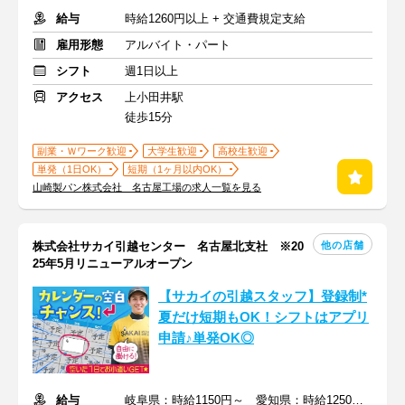
給与
時給1260円以上 + 交通費規定支給
雇用形態
アルバイト・パート
シフト
週1日以上
アクセス
上小田井駅
徒歩15分
副業・Ｗワーク歓迎
大学生歓迎
高校生歓迎
単発（1日OK）
短期（1ヶ月以内OK）
山崎製パン株式会社 名古屋工場の求人一覧を見る
他の店舗
株式会社サカイ引越センター 名古屋北支社 ※20
25年5月リニューアルオープン
【サカイの引越スタッフ】登録制*
夏だけ短期もOK！シフトはアプリ
申請♪単発OK◎
給与
岐阜県：時給1150円～ 愛知県：時給1250円～+交通費・他手当