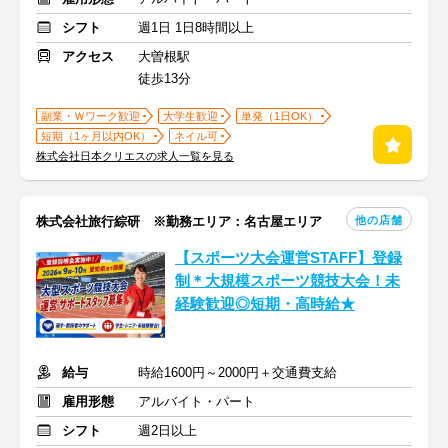
シフト
週1日 1日8時間以上
アクセス
大曽根駅
徒歩13分
副業・Ｗワーク歓迎
大学生歓迎
単発（1日OK）
短期（1ヶ月以内OK）
ネイル可
株式会社日本クリエスの求人一覧を見る
他の店舗
株式会社旅行綜研 ※勤務エリア：名古屋エリア
【スポーツ大会運営STAFF】登録
制＊大規模スポーツ競技大会！未
経験歓迎◎短期・高時給★
給与
時給1600円～2000円＋交通費支給
雇用形態
アルバイト・パート
シフト
週2日以上