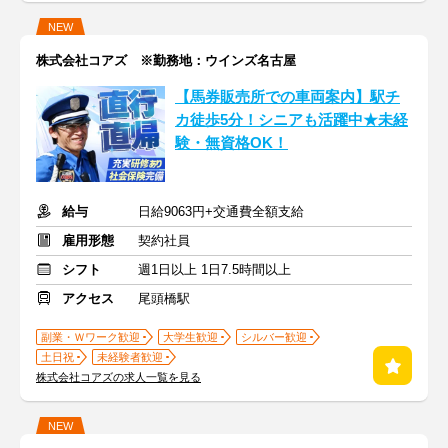
NEW
株式会社コアズ ※勤務地：ウインズ名古屋
【馬券販売所での車両案内】駅チ
カ徒歩5分！シニアも活躍中★未経
験・無資格OK！
給与
日給9063円+交通費全額支給
雇用形態
契約社員
シフト
週1日以上 1日7.5時間以上
アクセス
尾頭橋駅
副業・Ｗワーク歓迎
大学生歓迎
シルバー歓迎
土日祝
未経験者歓迎
株式会社コアズの求人一覧を見る
NEW