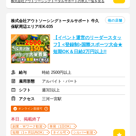
株式会社アウトソーシングトータルサポートの求人一覧を見る
他の店舗
株式会社アウトソーシングトータルサポート 牛久
保駅周辺エリア/EK-035
【イベント運営のリーダースタッ
フ】<登録制>国際スポーツ大会★
短期OK＆日給2万円以上!!
給与
時給 2500円以上
雇用形態
アルバイト・パート
シフト
週3日以上
アクセス
三河一宮駅
オンライン面接可
本日、掲載終了
副業・Ｗワーク歓迎
単発（1日OK）
短期（1ヶ月以内OK）
ネイル可
シルバー歓迎