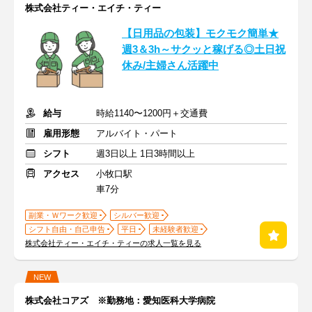
株式会社ティー・エイチ・ティー
【日用品の包装】モクモク簡単★
週3＆3h～サクッと稼げる◎土日祝
休み/主婦さん活躍中
給与
時給1140〜1200円＋交通費
雇用形態
アルバイト・パート
シフト
週3日以上 1日3時間以上
アクセス
小牧口駅
車7分
副業・Ｗワーク歓迎
シルバー歓迎
シフト自由・自己申告
平日
未経験者歓迎
株式会社ティー・エイチ・ティーの求人一覧を見る
NEW
株式会社コアズ ※勤務地：愛知医科大学病院