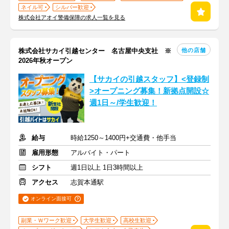
ネイル可
シルバー歓迎
株式会社アオイ警備保障の求人一覧を見る
他の店舗
株式会社サカイ引越センター 名古屋中央支社 ※
2026年秋オープン
【サカイの引越スタッフ】<登録制
>オープニング募集！新拠点開設☆
週1日～/学生歓迎！
給与
時給1250～1400円+交通費・他手当
雇用形態
アルバイト・パート
シフト
週1日以上 1日3時間以上
アクセス
志賀本通駅
オンライン面接可
副業・Ｗワーク歓迎
大学生歓迎
高校生歓迎