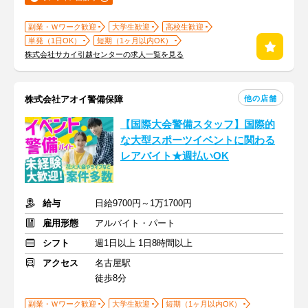
副業・Ｗワーク歓迎
大学生歓迎
高校生歓迎
単発（1日OK）
短期（1ヶ月以内OK）
株式会社サカイ引越センターの求人一覧を見る
他の店舗
株式会社アオイ警備保障
【国際大会警備スタッフ】国際的
な大型スポーツイベントに関わる
レアバイト★週払いOK
給与
日給9700円～1万1700円
雇用形態
アルバイト・パート
シフト
週1日以上 1日8時間以上
アクセス
名古屋駅
徒歩8分
副業・Ｗワーク歓迎
大学生歓迎
短期（1ヶ月以内OK）