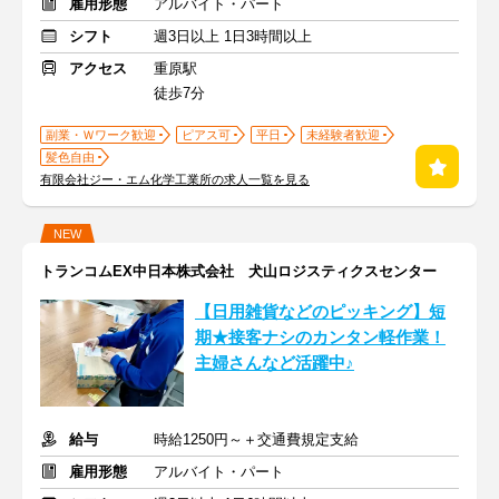
雇用形態
アルバイト・パート
シフト
週3日以上 1日3時間以上
アクセス
重原駅
徒歩7分
副業・Ｗワーク歓迎
ピアス可
平日
未経験者歓迎
髪色自由
有限会社ジー・エム化学工業所の求人一覧を見る
NEW
トランコムEX中日本株式会社 犬山ロジスティクスセンター
【日用雑貨などのピッキング】短
期★接客ナシのカンタン軽作業！
主婦さんなど活躍中♪
給与
時給1250円～＋交通費規定支給
雇用形態
アルバイト・パート