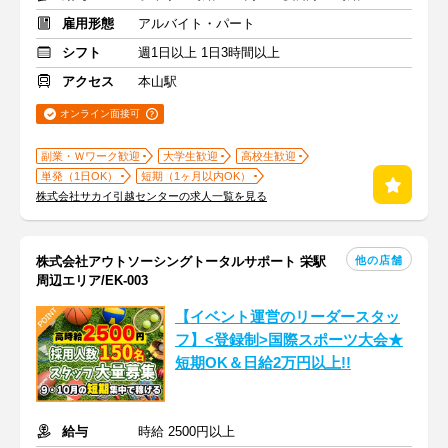
雇用形態
アルバイト・パート
シフト
週1日以上 1日3時間以上
アクセス
本山駅
オンライン面接可
副業・Ｗワーク歓迎
大学生歓迎
高校生歓迎
単発（1日OK）
短期（1ヶ月以内OK）
株式会社サカイ引越センターの求人一覧を見る
他の店舗
株式会社アウトソーシングトータルサポート 栄駅
周辺エリア/EK-003
【イベント運営のリーダースタッ
フ】<登録制>国際スポーツ大会★
短期OK＆日給2万円以上!!
給与
時給 2500円以上