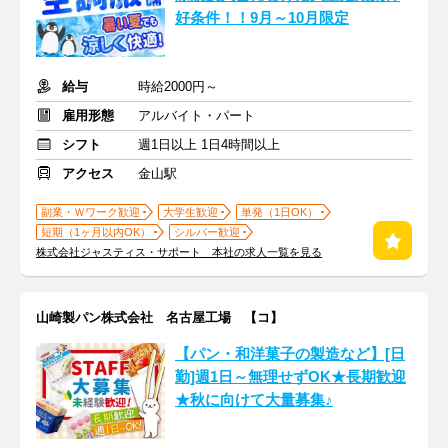
好条件！！9月～10月限定
給与
時給2000円～
雇用形態
アルバイト・パート
シフト
週1日以上 1日4時間以上
アクセス
金山駅
副業・Ｗワーク歓迎
大学生歓迎
単発（1日OK）
短期（1ヶ月以内OK）
シルバー歓迎
株式会社ジャスティス・サポート 本社の求人一覧を見る
山崎製パン株式会社 名古屋工場 【コ】
【パン・和洋菓子の製造など】[日
勤]週1日～無理せずOK★長期歓迎
★秋に向けて大量募集♪