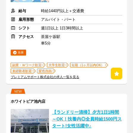
給与
時給1440円以上＋交通費
雇用形態
アルバイト・パート
シフト
週1日以上 1日3時間以上
アクセス
茶屋ケ坂駅
車5分
急募
副業・Ｗワーク歓迎
大学生歓迎
短期（1ヶ月以内OK）
未経験者歓迎
髪色自由
プレミアムサポート株式会社の求人一覧を見る
NEW
ホワイトピア池内店
【ランドリー清掃】夕方1日1時間
～OK！扶養内◎全員時給1500円ス
タート!女性活躍中♪