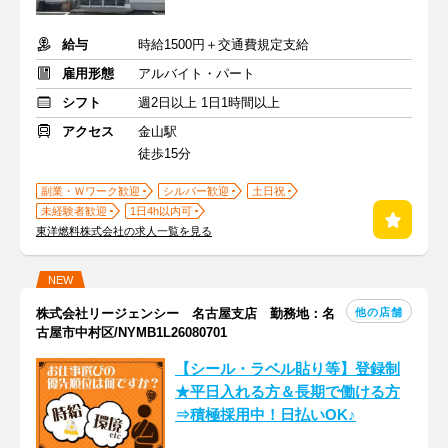
給与
時給1500円＋交通費規定支給
雇用形態
アルバイト・パート
シフト
週2日以上 1日1時間以上
アクセス
金山駅
徒歩15分
副業・Ｗワーク歓迎
シルバー歓迎
土日祝
未経験者歓迎
1日4h以内可
東洋燃料株式会社の求人一覧を見る
NEW
他の店舗
株式会社リージェンシー 名古屋支店 勤務地：名
古屋市中村区/NYMB1L26080701
【シール・ラベル貼り等】登録制
★平日入れる方＆長期で働ける方
⇒積極採用中！日払いOK♪