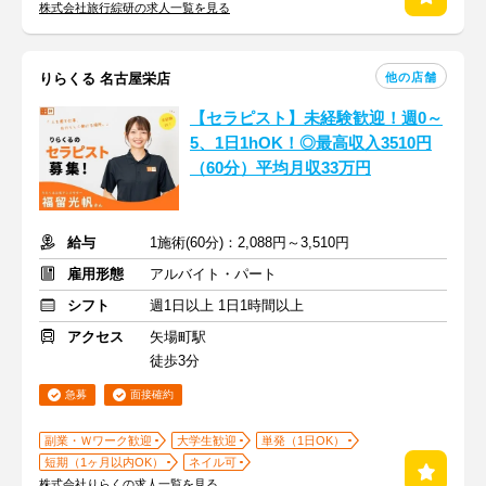
株式会社旅行綜研の求人一覧を見る
他の店舗
りらくる 名古屋栄店
【セラピスト】未経験歓迎！週0～
5、1日1hOK！◎最高収入3510円
（60分）平均月収33万円
給与
1施術(60分)：2,088円～3,510円
雇用形態
アルバイト・パート
シフト
週1日以上 1日1時間以上
アクセス
矢場町駅
徒歩3分
急募
面接確約
副業・Ｗワーク歓迎
大学生歓迎
単発（1日OK）
短期（1ヶ月以内OK）
ネイル可
株式会社りらくの求人一覧を見る