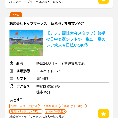
株式会社トップマークスの求人一覧を見る
NEW
株式会社トップマークス 勤務地：常滑市／AC4
【アジア競技大会スタッフ】短期
≪日中＆夜シフト≫一生に一度の
レア求人★日払いOK◎
給与
時給1400円～ ＋交通費規支給
雇用形態
アルバイト・パート
シフト
週1日以上
アクセス
中部国際空港駅
徒歩15分
4
あと
日
副業・Ｗワーク歓迎
大学生歓迎
単発（1日OK）
短期（1ヶ月以内OK）
シルバー歓迎
株式会社トップマークスの求人一覧を見る