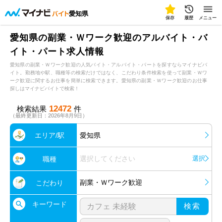
愛知県
保存
履歴
メニュー
愛知県の副業・Ｗワーク歓迎のアルバイト・バ
イト・パート求人情報
愛知県の副業・Ｗワーク歓迎の人気バイト・アルバイト・パートを探すならマイナビバ
イト。勤務地や駅、職種等の検索だけではなく、こだわり条件検索を使って副業・Ｗワ
ーク歓迎に関するお仕事を簡単に検索できます。愛知県の副業・Ｗワーク歓迎のお仕事
探しはマイナビバイトで検索！
12472
検索結果
件
（最終更新日：2026年8月9日）
エリア/駅
愛知県
選択してください
選択
職種
副業・Ｗワーク歓迎
こだわり
キーワード
検索