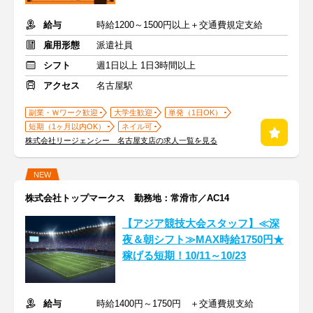
給与
時給1200～1500円以上＋交通費規定支給
雇用形態
派遣社員
シフト
週1日以上 1日3時間以上
アクセス
名古屋駅
副業・Ｗワーク歓迎
大学生歓迎
単発（1日OK）
短期（1ヶ月以内OK）
ネイル可
株式会社リージェンシー 名古屋支店の求人一覧を見る
NEW
株式会社トップマークス 勤務地：常滑市／AC14
【アジア競技大会スタッフ】≪深
夜＆朝シフト≫MAX時給1750円★
稼げる短期！10/11～10/23
給与
時給1400円～1750円 ＋交通費規支給