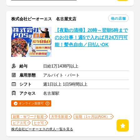
他の店舗
株式会社ピーオーエス 名古屋支店
【夜勤の清掃】20時～翌朝5時まで
のお仕事！週5で入れば月24万円可
能！髪色自由／日払いOK
給与
日給1万1438円以上
雇用形態
アルバイト・パート
シフト
週1日以上 1日5時間以上
アクセス
名古屋駅
オンライン面接可
副業・Ｗワーク歓迎
大学生歓迎
短期（1ヶ月以内OK）
ピアス可
ヒゲ可
株式会社ピーオーエスの求人一覧を見る