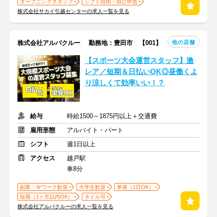
オープニングスタッフ
シフト自由・自己申告
株式会社サカイ引越センターの求人一覧を見る
他の店舗
株式会社アルバクルー 勤務地：豊田市 【001】
【スポーツ大会運営スタッフ】激
レア／短期＆日払いOK◎昼働くよ
り涼しくて効率いい！？
給与
時給1500～1875円以上＋交通費
雇用形態
アルバイト・パート
シフト
週1日以上
アクセス
越戸駅
車8分
副業・Ｗワーク歓迎
大学生歓迎
単発（1日OK）
短期（1ヶ月以内OK）
ネイル可
株式会社アルバクルーの求人一覧を見る