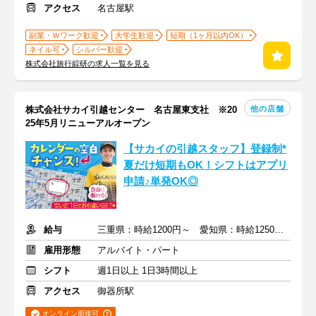
アクセス
名古屋駅
副業・Ｗワーク歓迎
大学生歓迎
短期（1ヶ月以内OK）
ネイル可
シルバー歓迎
株式会社旅行綜研の求人一覧を見る
他の店舗
株式会社サカイ引越センター 名古屋東支社 ※20
25年5月リニューアルオープン
【サカイの引越スタッフ】登録制*
夏だけ短期もOK！シフトはアプリ
申請♪単発OK◎
給与
三重県：時給1200円～ 愛知県：時給1250円～+交通費・他手当
雇用形態
アルバイト・パート
シフト
週1日以上 1日3時間以上
アクセス
御器所駅
オンライン面接可