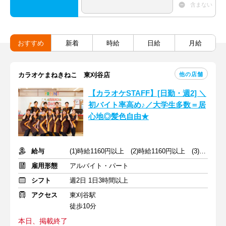
含まない
おすすめ
新着
時給
日給
月給
他の店舗
カラオケまねきねこ 東刈谷店
【カラオケSTAFF】[日勤・週2] ＼
初バイト率高め♪／大学生多数＝居
心地◎髪色自由★
給与
(1)時給1160円以上 (2)時給1160円以上 (3)時給1150円以上
雇用形態
アルバイト・パート
シフト
週2日 1日3時間以上
アクセス
東刈谷駅
徒歩10分
本日、掲載終了