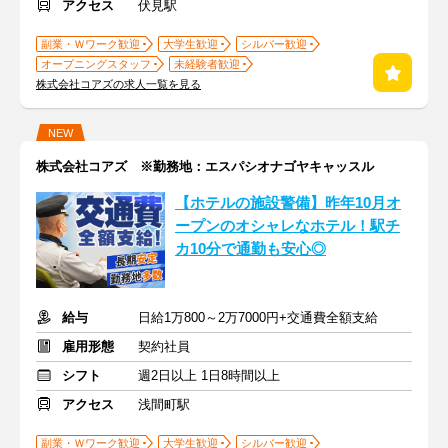
アクセス
伏見駅
副業・Ｗワーク歓迎
大学生歓迎
シルバー歓迎
オープニングスタッフ
未経験者歓迎
株式会社コアズの求人一覧を見る
NEW
株式会社コアズ ※勤務地：エスパシオナゴヤキャッスル
【ホテルの施設警備】昨年10月オ
ープンのオシャレなホテル！駅チ
カ10分で通勤も安心◎
給与
日給1万800～2万7000円+交通費全額支給
雇用形態
契約社員
シフト
週2日以上 1日8時間以上
アクセス
浅間町駅
副業・Ｗワーク歓迎
大学生歓迎
シルバー歓迎