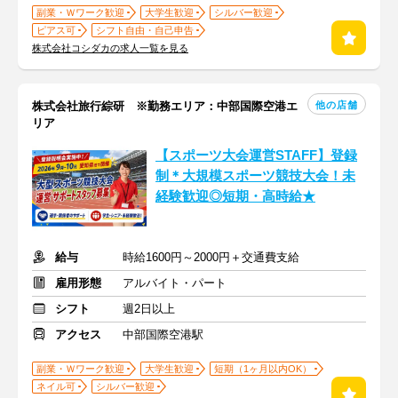
副業・Ｗワーク歓迎
大学生歓迎
シルバー歓迎
ピアス可
シフト自由・自己申告
株式会社コシダカの求人一覧を見る
他の店舗
株式会社旅行綜研 ※勤務エリア：中部国際空港エ
リア
【スポーツ大会運営STAFF】登録
制＊大規模スポーツ競技大会！未
経験歓迎◎短期・高時給★
給与
時給1600円～2000円＋交通費支給
雇用形態
アルバイト・パート
シフト
週2日以上
アクセス
中部国際空港駅
副業・Ｗワーク歓迎
大学生歓迎
短期（1ヶ月以内OK）
ネイル可
シルバー歓迎