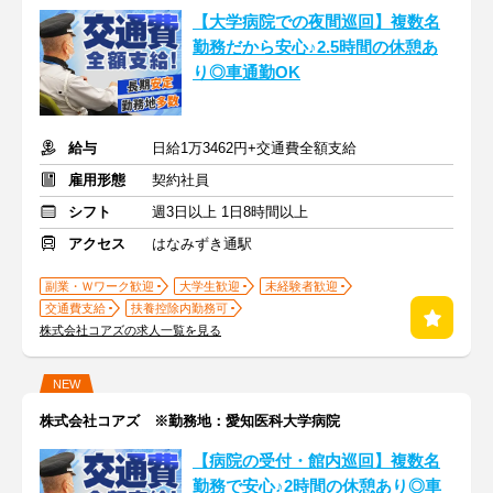
【大学病院での夜間巡回】複数名
勤務だから安心♪2.5時間の休憩あ
り◎車通勤OK
給与
日給1万3462円+交通費全額支給
雇用形態
契約社員
シフト
週3日以上 1日8時間以上
アクセス
はなみずき通駅
副業・Ｗワーク歓迎
大学生歓迎
未経験者歓迎
交通費支給
扶養控除内勤務可
株式会社コアズの求人一覧を見る
NEW
株式会社コアズ ※勤務地：愛知医科大学病院
【病院の受付・館内巡回】複数名
勤務で安心♪2時間の休憩あり◎車