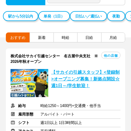
駅から5分以内
単発（1日）
日払い／週払い
夜勤
おすすめ
新着
時給
日給
月給
他の店舗
株式会社サカイ引越センター 名古屋中央支社 ※
2026年秋オープン
【サカイの引越スタッフ】<登録制
>オープニング募集！新拠点開設☆
週1日～/学生歓迎！
給与
時給1250～1400円+交通費・他手当
雇用形態
アルバイト・パート
シフト
週1日以上 1日3時間以上