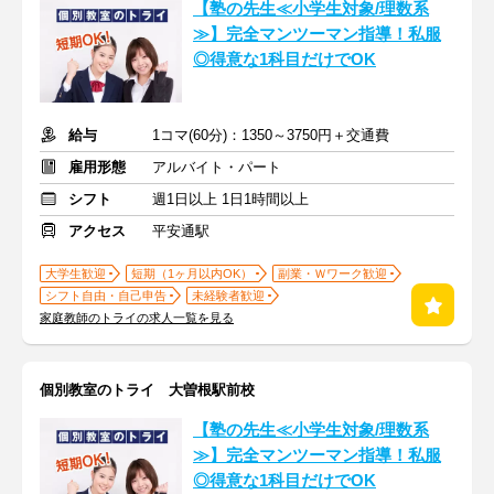
【塾の先生≪小学生対象/理数系
≫】完全マンツーマン指導！私服
◎得意な1科目だけでOK
給与
1コマ(60分)：1350～3750円＋交通費
雇用形態
アルバイト・パート
シフト
週1日以上 1日1時間以上
アクセス
平安通駅
大学生歓迎
短期（1ヶ月以内OK）
副業・Ｗワーク歓迎
シフト自由・自己申告
未経験者歓迎
家庭教師のトライの求人一覧を見る
個別教室のトライ 大曽根駅前校
【塾の先生≪小学生対象/理数系
≫】完全マンツーマン指導！私服
◎得意な1科目だけでOK