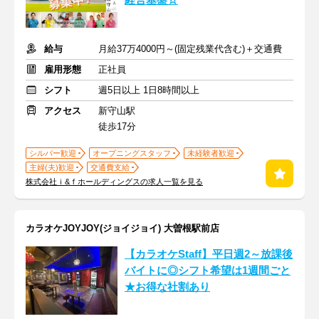
経営基盤☆
給与
月給37万4000円～(固定残業代含む)＋交通費
雇用形態
正社員
シフト
週5日以上 1日8時間以上
アクセス
新守山駅
徒歩17分
シルバー歓迎
オープニングスタッフ
未経験者歓迎
主婦(夫)歓迎
交通費支給
株式会社ｉ&ｆホールディングスの求人一覧を見る
カラオケJOYJOY(ジョイジョイ) 大曽根駅前店
【カラオケStaff】平日週2～放課後
バイトに◎シフト希望は1週間ごと
★お得な社割あり