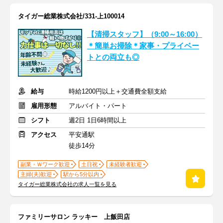
タイガー総業株式会社/331-上100014
【清掃スタッフ】（9:00～16:00）
＊簡単お掃除＊家事・プライベー
トとの両立も◎
給与
時給1200円以上＋交通費全額支給
雇用形態
アルバイト・パート
シフト
週2日 1日6時間以上
アクセス
平安通駅
徒歩14分
副業・Ｗワーク歓迎
土日祝
未経験者歓迎
主婦(夫)歓迎
駅から5分以内
タイガー総業株式会社の求人一覧を見る
ファミリーサロン ラッキー 上飯田店