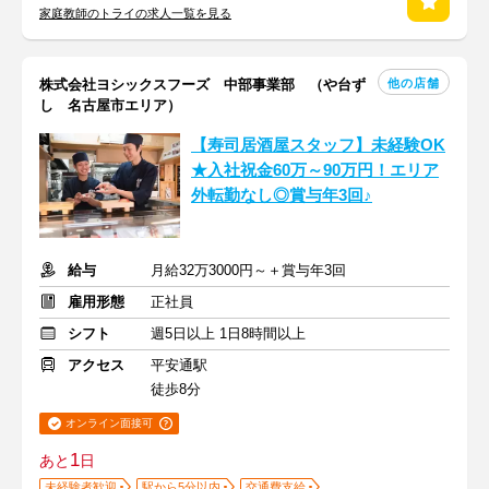
家庭教師のトライの求人一覧を見る
他の店舗
株式会社ヨシックスフーズ 中部事業部 （や台ず
し 名古屋市エリア）
【寿司居酒屋スタッフ】未経験OK
★入社祝金60万～90万円！エリア
外転勤なし◎賞与年3回♪
給与
月給32万3000円～＋賞与年3回
雇用形態
正社員
シフト
週5日以上 1日8時間以上
アクセス
平安通駅
徒歩8分
オンライン面接可
1
あと
日
未経験者歓迎
駅から5分以内
交通費支給