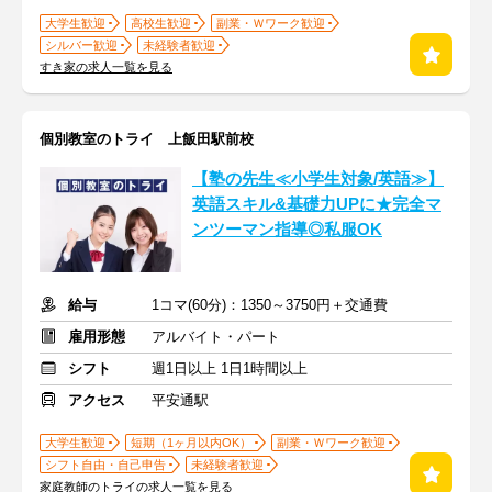
大学生歓迎
高校生歓迎
副業・Ｗワーク歓迎
シルバー歓迎
未経験者歓迎
すき家の求人一覧を見る
個別教室のトライ 上飯田駅前校
【塾の先生≪小学生対象/英語≫】
英語スキル&基礎力UPに★完全マ
ンツーマン指導◎私服OK
給与
1コマ(60分)：1350～3750円＋交通費
雇用形態
アルバイト・パート
シフト
週1日以上 1日1時間以上
アクセス
平安通駅
大学生歓迎
短期（1ヶ月以内OK）
副業・Ｗワーク歓迎
シフト自由・自己申告
未経験者歓迎
家庭教師のトライの求人一覧を見る