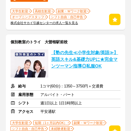
大学生歓迎
高校生歓迎
副業・Ｗワーク歓迎
オープニングスタッフ
シフト自由・自己申告
株式会社サカイ引越センターの求人一覧を見る
個別教室のトライ 大曽根駅前校
【塾の先生≪小学生対象/英語≫】
英語スキル&基礎力UPに★完全マ
ンツーマン指導◎私服OK
給与
1コマ(60分)：1350～3750円＋交通費
雇用形態
アルバイト・パート
シフト
週1日以上 1日1時間以上
アクセス
平安通駅
大学生歓迎
短期（1ヶ月以内OK）
副業・Ｗワーク歓迎
シフト自由・自己申告
未経験者歓迎