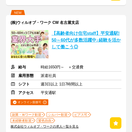
NEW
(株)ウィルオブ・ワーク CW 名古屋支店
【高齢者向け住宅staff】平安通駅!
50～60代が多数活躍中♪経験を活か
して働こう◎
給与
時給1650円～ ＋交通費
雇用形態
派遣社員
シフト
週3日以上 1日7時間以上
アクセス
平安通駅
オンライン面接可
副業・Ｗワーク歓迎
シルバー歓迎
ピアス可
未経験者歓迎
髪色自由
株式会社ウィルオブ・ワークの求人一覧を見る