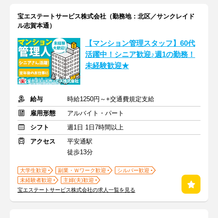
宝エステートサービス株式会社（勤務地：北区／サンクレイド
ル志賀本通）
【マンション管理スタッフ】60代
活躍中！シニア歓迎♪週1の勤務！
未経験歓迎★
給与
時給1250円～+交通費規定支給
雇用形態
アルバイト・パート
シフト
週1日 1日7時間以上
アクセス
平安通駅
徒歩13分
大学生歓迎
副業・Ｗワーク歓迎
シルバー歓迎
未経験者歓迎
主婦(夫)歓迎
宝エステートサービス株式会社の求人一覧を見る