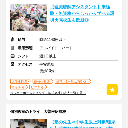
【理美容師アシスタント】未経
験・無資格からしっかり学べる環
境★高校生も歓迎◎
給与
時給1140円以上
雇用形態
アルバイト・パート
シフト
週1日以上
アクセス
平安通駅
徒歩10分
大学生歓迎
高校生歓迎
短期（1ヶ月以内OK）
ネイル可
ピアス可
ラッキーホールディングス株式会社の求人一覧を見る
個別教室のトライ 大曽根駅前校
【塾の先生≪中学生以上対象/理系