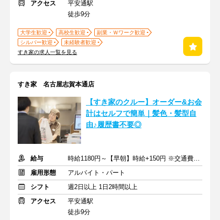
アクセス
平安通駅
徒歩9分
大学生歓迎
高校生歓迎
副業・Ｗワーク歓迎
シルバー歓迎
未経験者歓迎
すき家の求人一覧を見る
すき家 名古屋志賀本通店
【すき家のクルー】オーダー&お会
計はセルフで簡単｜髪色・髪型自
由♪履歴書不要◎
給与
時給1180円～【早朝】時給+150円 ※交通費支給
雇用形態
アルバイト・パート
シフト
週2日以上 1日2時間以上
アクセス
平安通駅
徒歩9分