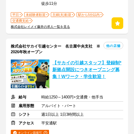
徒歩11分
平日
未経験者歓迎
主婦(夫)歓迎
駅から5分以内
交通費支給
株式会社レイメイ藤井の求人一覧を見る
他の店舗
株式会社サカイ引越センター 名古屋中央支社 ※
2026年秋オープン
【サカイの引越スタッフ】登録制*
新拠点開設につきオープニング募
集！Wワーク・学生歓迎！
給与
時給1250～1400円+交通費・他手当
雇用形態
アルバイト・パート
シフト
週1日以上 1日3時間以上
アクセス
平安通駅
オンライン面接可