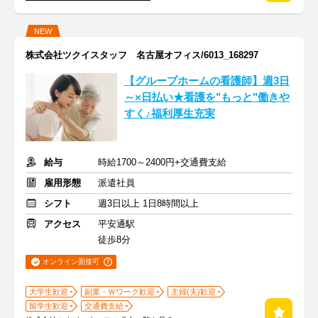
NEW
株式会社ツクイスタッフ 名古屋オフィス/6013_168297
【グループホームの看護師】週3日
～×日払い★看護を"もっと"働きや
すく♪福利厚生充実
給与
時給1700～2400円+交通費支給
雇用形態
派遣社員
シフト
週3日以上 1日8時間以上
アクセス
平安通駅
徒歩8分
オンライン面接可
大学生歓迎
副業・Ｗワーク歓迎
主婦(夫)歓迎
留学生歓迎
交通費支給