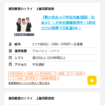
個別教室のトライ 上飯田駅前校
【塾の先生≪小学生対象/国語・社
会≫】＼大学生積極採用中／1科目
だけの指導で◎私服OK！
給与
1コマ(60分)：1350～3750円＋交通費
雇用形態
アルバイト・パート
シフト
週1日以上 1日1時間以上
アクセス
平安通駅
大学生歓迎
短期（1ヶ月以内OK）
副業・Ｗワーク歓迎
シフト自由・自己申告
未経験者歓迎
家庭教師のトライの求人一覧を見る
個別教室のトライ 上飯田駅前校