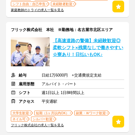
シフト自由・自己申告
未経験者歓迎
家庭教師のトライの求人一覧を見る
フリック株式会社 本社 ※勤務地：名古屋市北区エリア
【高速道路の警備】未経験歓迎◎
柔軟シフト×残業なしで働きやすい
☆寮あり！日払いもOK♪
給与
日給1万6000円 +交通費規定支給
雇用形態
アルバイト・パート
シフト
週1日以上 1日8時間以上
アクセス
平安通駅
大学生歓迎
短期（1ヶ月以内OK）
副業・Ｗワーク歓迎
ネイル可
シルバー歓迎
フリック株式会社の求人一覧を見る