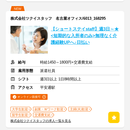
NEW
株式会社ツクイスタッフ 名古屋オフィス/6013_168295
【ショートステイstaff】週3日～★
<短期的な入所者のみ>無理なく介
護経験UPへ♪日払い
給与
時給1450～1800円+交通費支給
雇用形態
派遣社員
シフト
週3日以上 1日8時間以上
アクセス
平安通駅
オンライン面接可
大学生歓迎
副業・Ｗワーク歓迎
主婦(夫)歓迎
留学生歓迎
交通費支給
株式会社ツクイスタッフの求人一覧を見る