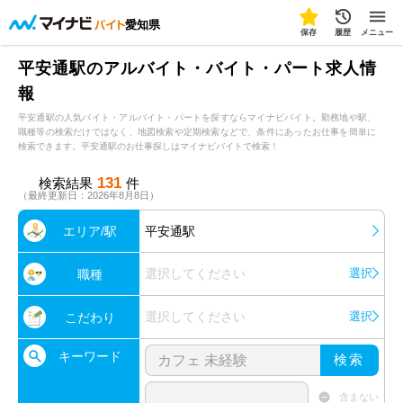
愛知県
保存
履歴
メニュー
平安通駅のアルバイト・バイト・パート求人情
報
平安通駅の人気バイト・アルバイト・パートを探すならマイナビバイト。勤務地や駅、
職種等の検索だけではなく、地図検索や定期検索などで、条件にあったお仕事を簡単に
検索できます。平安通駅のお仕事探しはマイナビバイトで検索！
131
検索結果
件
（最終更新日：2026年8月8日）
エリア/駅
平安通駅
選択してください
選択
職種
選択してください
選択
こだわり
キーワード
検索
含まない