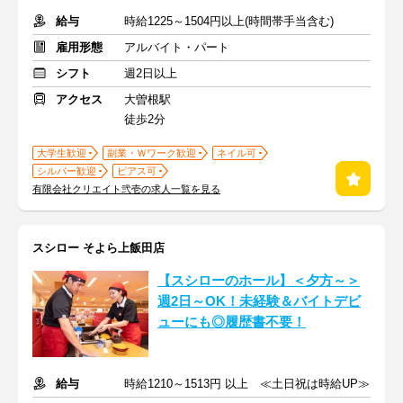
給与
時給1225～1504円以上(時間帯手当含む)
雇用形態
アルバイト・パート
シフト
週2日以上
アクセス
大曽根駅
徒歩2分
大学生歓迎
副業・Ｗワーク歓迎
ネイル可
シルバー歓迎
ピアス可
有限会社クリエイト弐壱の求人一覧を見る
スシロー そよら上飯田店
【スシローのホール】＜夕方～＞
週2日～OK！未経験＆バイトデビ
ューにも◎履歴書不要！
給与
時給1210～1513円 以上 ≪土日祝は時給UP≫