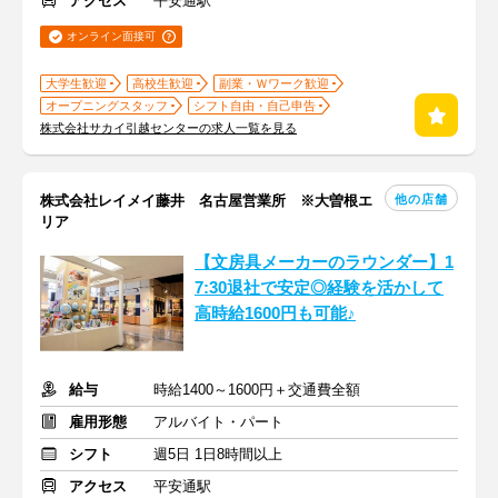
アクセス
平安通駅
オンライン面接可
大学生歓迎
高校生歓迎
副業・Ｗワーク歓迎
オープニングスタッフ
シフト自由・自己申告
株式会社サカイ引越センターの求人一覧を見る
他の店舗
株式会社レイメイ藤井 名古屋営業所 ※大曽根エ
リア
【文房具メーカーのラウンダー】1
7:30退社で安定◎経験を活かして
高時給1600円も可能♪
給与
時給1400～1600円＋交通費全額
雇用形態
アルバイト・パート
シフト
週5日 1日8時間以上
アクセス
平安通駅