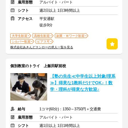
雇用形態
アルバイト・パート
シフト
週2日以上 1日3時間以上
アクセス
平安通駅
徒歩9分
大学生歓迎
高校生歓迎
副業・Ｗワーク歓迎
シルバー歓迎
ピアス可
株式会社あきんどスシローの求人一覧を見る
個別教室のトライ 上飯田駅前校
【塾の先生≪中学生以上対象/理系
≫】得意な1教科だけでOK♪！数
学・理科が得意な方歓迎♪
給与
1コマ(60分)：1350～3750円＋交通費
雇用形態
アルバイト・パート
シフト
週1日以上 1日1時間以上