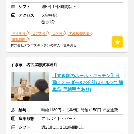
シフト
週5日 1日8時間以上
アクセス
大曽根駅
徒歩1分
ネイル可
ピアス可
ヒゲ可
未経験者歓迎
髪色自由
株式会社テツヤズキッチンの求人一覧を見る
すき家 名古屋志賀本通店
【すき家のホール・キッチン】日
勤｜オーダー&お会計はセルフで簡
単◎[早朝手当あり]
給与
時給1180円～【早朝】時給+150円 ※交通費支給
雇用形態
アルバイト・パート
シフト
週2日以上 1日2時間以上