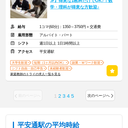
≫】得意な1教科だけでOK♪！数
学・理科が得意な方歓迎♪
給与
1コマ(60分)：1350～3750円＋交通費
雇用形態
アルバイト・パート
シフト
週1日以上 1日1時間以上
アクセス
平安通駅
大学生歓迎
短期（1ヶ月以内OK）
副業・Ｗワーク歓迎
シフト自由・自己申告
未経験者歓迎
家庭教師のトライの求人一覧を見る
1
2
3
4
5
前のページへ
次のページへ
平安通駅の平均時給