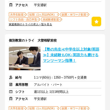
アクセス
平安通駅
大学生歓迎
短期（1ヶ月以内OK）
副業・Ｗワーク歓迎
シフト自由・自己申告
未経験者歓迎
家庭教師のトライの求人一覧を見る
個別教室のトライ 大曽根駅前校
【塾の先生≪中学生以上対象/英語
≫】未経験もOK♪英語力も磨ける
マンツーマン指導！
給与
1コマ(60分)：1350～3750円＋交通費
雇用形態
アルバイト・パート
シフト
週1日以上 1日1時間以上
アクセス
平安通駅
大学生歓迎
短期（1ヶ月以内OK）
副業・Ｗワーク歓迎