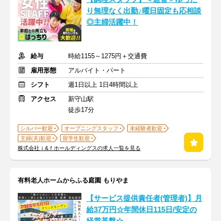
り無理なく出勤♪曜日固定も応相談
◎主婦活躍中！
給与
時給1155～1275円＋交通費
雇用形態
アルバイト・パート
シフト
週1日以上 1日4時間以上
アクセス
新守山駅
徒歩17分
シルバー歓迎
オープニングスタッフ
未経験者歓迎
主婦(夫)歓迎
留学生歓迎
株式会社ｉ&ｆホールディングスの求人一覧を見る
有料老人ホームからふる庭園 もりやま
【サービス提供責任者(管理者)】月
給37万円☆年間休日115日/安定の