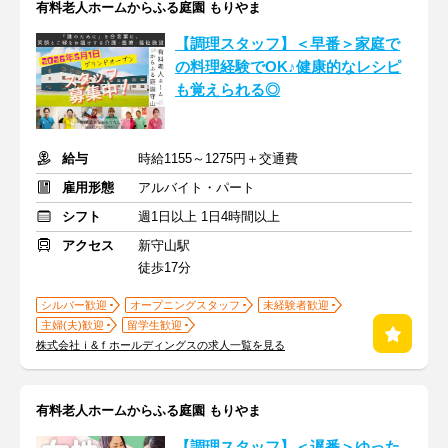
有料老人ホームからふる庭園 もりやま
【調理スタッフ】＜早番＞家庭で
の料理経験でOK♪健康的なレシピ
も覚えられる◎
給与
時給1155～1275円＋交通費
雇用形態
アルバイト・パート
シフト
週1日以上 1日4時間以上
アクセス
新守山駅
徒歩17分
シルバー歓迎
オープニングスタッフ
未経験者歓迎
主婦(夫)歓迎
留学生歓迎
株式会社ｉ&ｆホールディングスの求人一覧を見る
有料老人ホームからふる庭園 もりやま
【調理スタッフ】＜遅番＞ゆった