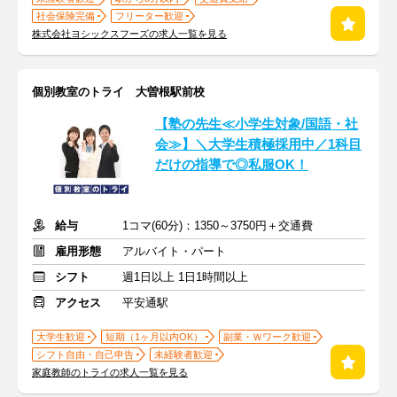
社会保険完備
フリーター歓迎
株式会社ヨシックスフーズの求人一覧を見る
個別教室のトライ 大曽根駅前校
【塾の先生≪小学生対象/国語・社
会≫】＼大学生積極採用中／1科目
だけの指導で◎私服OK！
給与
1コマ(60分)：1350～3750円＋交通費
雇用形態
アルバイト・パート
シフト
週1日以上 1日1時間以上
アクセス
平安通駅
大学生歓迎
短期（1ヶ月以内OK）
副業・Ｗワーク歓迎
シフト自由・自己申告
未経験者歓迎
家庭教師のトライの求人一覧を見る