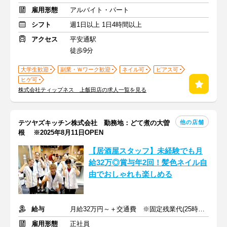
雇用形態
アルバイト・パート
シフト
週1日以上 1日4時間以上
アクセス
平安通駅
徒歩9分
大学生歓迎
副業・Ｗワーク歓迎
ネイル可
ピアス可
ヒゲ可
株式会社ティップネス 上飯田店の求人一覧を見る
他の店舗
テツヤズキッチン株式会社 勤務地：どて煮の大曽
根 ※2025年8月11日OPEN
【居酒屋スタッフ】未経験でも月
給32万◎賞与年2回！髪色ネイル自
由でおしゃれも楽しめる
給与
月給32万円～＋交通費 ※固定残業代(25時間/3万6250円)を含む
雇用形態
正社員