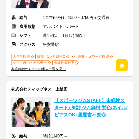
給与
1コマ(60分)：1350～3750円＋交通費
雇用形態
アルバイト・パート
シフト
週1日以上 1日1時間以上
アクセス
平安通駅
大学生歓迎
短期（1ヶ月以内OK）
副業・Ｗワーク歓迎
シフト自由・自己申告
未経験者歓迎
家庭教師のトライの求人一覧を見る
株式会社ティップネス 上飯田
【スポーツジムSTAFF】未経験ス
タートが9割!ジム無料!髪色/ネイル/
ピアスOK♪履歴書不要◎
給与
時給1140円～