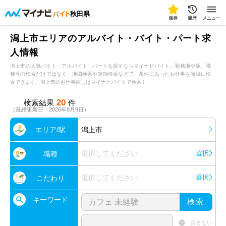
秋田県
保存
履歴
メニュー
潟上市エリアのアルバイト・バイト・パート求
人情報
潟上市の人気バイト・アルバイト・パートを探すならマイナビバイト。勤務地や駅、職
種等の検索だけではなく、地図検索や定期検索などで、条件にあったお仕事を簡単に検
索できます。潟上市のお仕事探しはマイナビバイトで検索！
20
検索結果
件
（最終更新日：2026年8月9日）
エリア/駅
潟上市
選択してください
選択
職種
選択してください
選択
こだわり
キーワード
検索
含まない