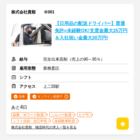
株式会社貴順 ※001
【日用品の配送ドライバー】普通
免許×未経験OK!支度金最大25万円
＆入社祝い金最大20万円!
給与
完全出来高制（売上の90～95％）
雇用形態
業務委託
シフト
アクセス
上二田駅
急募
オンライン面接可
4
あと
日
副業・Ｗワーク歓迎
シルバー歓迎
ヒゲ可
シフト自由・自己申告
未経験者歓迎
株式会社貴順 物流時代の求人一覧を見る