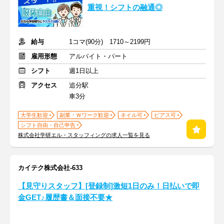
重視！シフトの融通◎
給与
1コマ(90分) 1710～2199円
雇用形態
アルバイト・パート
シフト
週1日以上
アクセス
追分駅
車3分
大学生歓迎
副業・Ｗワーク歓迎
ネイル可
ピアス可
シフト自由・自己申告
株式会社学研エル・スタッフィングの求人一覧を見る
カイテク株式会社-633
【見守りスタッフ】[登録制]激短1日のみ！日払いで即
金GET♪履歴書＆面接不要★