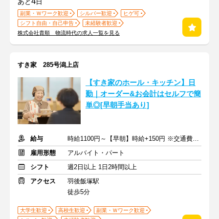
4
あと
日
副業・Ｗワーク歓迎
シルバー歓迎
ヒゲ可
シフト自由・自己申告
未経験者歓迎
株式会社貴順 物流時代の求人一覧を見る
すき家 285号潟上店
【すき家のホール・キッチン】日
勤｜オーダー&お会計はセルフで簡
単◎[早朝手当あり]
給与
時給1100円～【早朝】時給+150円 ※交通費支給
雇用形態
アルバイト・パート
シフト
週2日以上 1日2時間以上
アクセス
羽後飯塚駅
徒歩5分
大学生歓迎
高校生歓迎
副業・Ｗワーク歓迎