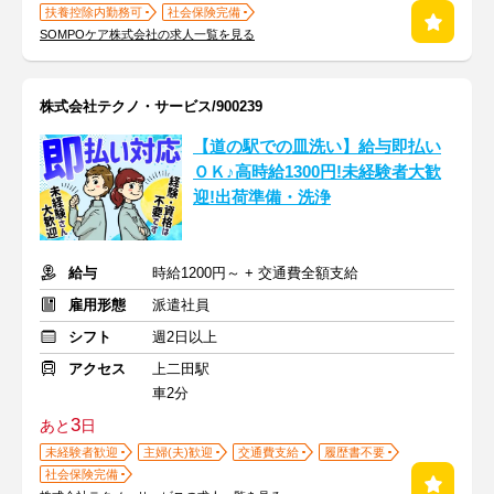
扶養控除内勤務可
社会保険完備
SOMPOケア株式会社の求人一覧を見る
株式会社テクノ・サービス/900239
【道の駅での皿洗い】給与即払い
ＯＫ♪高時給1300円!未経験者大歓
迎!出荷準備・洗浄
給与
時給1200円～ + 交通費全額支給
雇用形態
派遣社員
シフト
週2日以上
アクセス
上二田駅
車2分
3
あと
日
未経験者歓迎
主婦(夫)歓迎
交通費支給
履歴書不要
社会保険完備