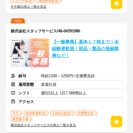
シルバー歓迎
未経験者歓迎
すき家の求人一覧を見る
NEW
株式会社スタッフサービス/46-04391986
【一般事務】基本１７時まで！未
経験者歓迎！部品・製品の登録業
務など！
給与
時給1100～1250円+交通費支給
雇用形態
派遣社員
シフト
週5日以上 1日7.5時間以上
アクセス
平日
未経験者歓迎
主婦(夫)歓迎
交通費支給
履歴書不要
株式会社スタッフサービスの求人一覧を見る