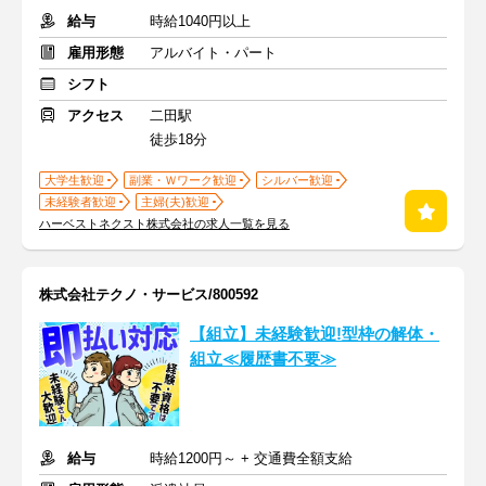
給与
時給1040円以上
雇用形態
アルバイト・パート
シフト
アクセス
二田駅
徒歩18分
大学生歓迎
副業・Ｗワーク歓迎
シルバー歓迎
未経験者歓迎
主婦(夫)歓迎
ハーベストネクスト株式会社の求人一覧を見る
株式会社テクノ・サービス/800592
【組立】未経験歓迎!型枠の解体・
組立≪履歴書不要≫
給与
時給1200円～ + 交通費全額支給