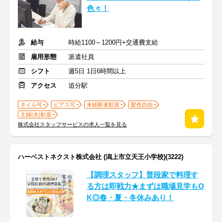
色々！
給与
時給1100～1200円+交通費支給
雇用形態
派遣社員
シフト
週5日 1日6時間以上
アクセス
追分駅
ネイル可
ピアス可
未経験者歓迎
髪色自由
主婦(夫)歓迎
株式会社スタッフサービスの求人一覧を見る
ハーベストネクスト株式会社 (潟上市立天王小学校)(3222)
【調理スタッフ】普段家で料理す
る方は即戦力★まずは職場見学もO
K◎春・夏・冬休みあり！