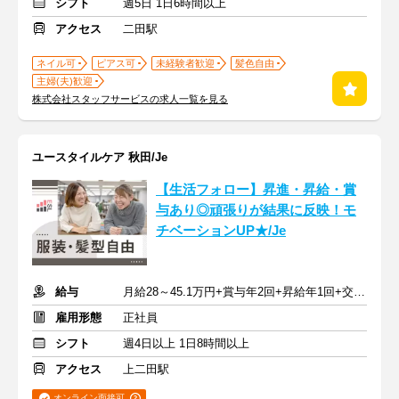
シフト
週5日 1日6時間以上
アクセス
二田駅
ネイル可
ピアス可
未経験者歓迎
髪色自由
主婦(夫)歓迎
株式会社スタッフサービスの求人一覧を見る
ユースタイルケア 秋田/Je
【生活フォロー】昇進・昇給・賞
与あり◎頑張りが結果に反映！モ
チベーションUP★/Je
給与
月給28～45.1万円+賞与年2回+昇給年1回+交通費全額
雇用形態
正社員
シフト
週4日以上 1日8時間以上
アクセス
上二田駅
オンライン面接可