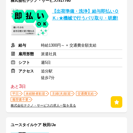
株式会社テクノ・サービス/917760
【出荷準備・洗浄】給与即払いＯ
Ｋ♪★機械で行うバリ取り・研磨!
給与
時給1300円～ + 交通費全額支給
雇用形態
派遣社員
シフト
週5日
アクセス
追分駅
徒歩7分
3
あと
日
平日
未経験者歓迎
主婦(夫)歓迎
交通費支給
履歴書不要
株式会社テクノ・サービスの求人一覧を見る
ユースタイルケア 秋田/Je