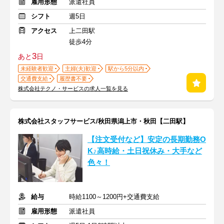
雇用形態
派遣社員
シフト
週5日
アクセス
上二田駅
徒歩4分
3
あと
日
未経験者歓迎
主婦(夫)歓迎
駅から5分以内
交通費支給
履歴書不要
株式会社テクノ・サービスの求人一覧を見る
株式会社スタッフサービス/秋田県潟上市・秋田【二田駅】
【注文受付など】安定の長期勤務O
K♪高時給・土日祝休み・大手など
色々！
給与
時給1100～1200円+交通費支給
雇用形態
派遣社員