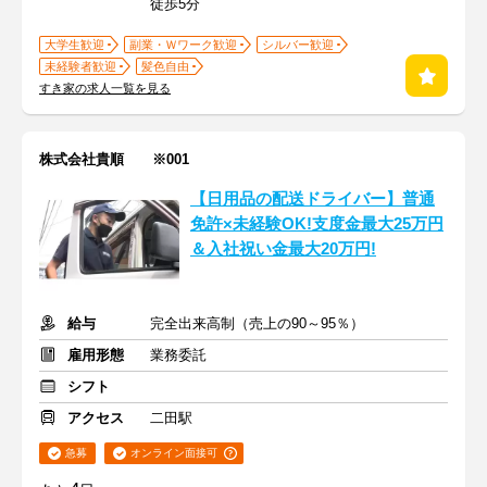
徒歩5分
大学生歓迎
副業・Ｗワーク歓迎
シルバー歓迎
未経験者歓迎
髪色自由
すき家の求人一覧を見る
株式会社貴順 ※001
【日用品の配送ドライバー】普通
免許×未経験OK!支度金最大25万円
＆入社祝い金最大20万円!
給与
完全出来高制（売上の90～95％）
雇用形態
業務委託
シフト
アクセス
二田駅
急募
オンライン面接可