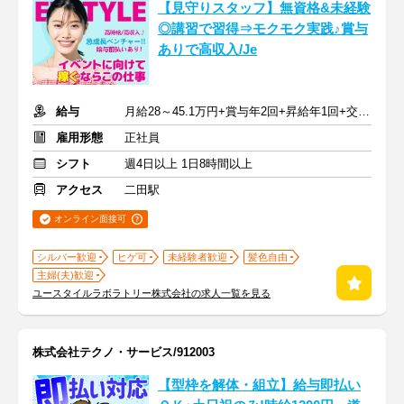
【見守りスタッフ】無資格&未経験
◎講習で習得⇒モクモク実践♪賞与
ありで高収入/Je
給与
月給28～45.1万円+賞与年2回+昇給年1回+交通費全額
雇用形態
正社員
シフト
週4日以上 1日8時間以上
アクセス
二田駅
オンライン面接可
シルバー歓迎
ヒゲ可
未経験者歓迎
髪色自由
主婦(夫)歓迎
ユースタイルラボラトリー株式会社の求人一覧を見る
株式会社テクノ・サービス/912003
【型枠を解体・組立】給与即払い