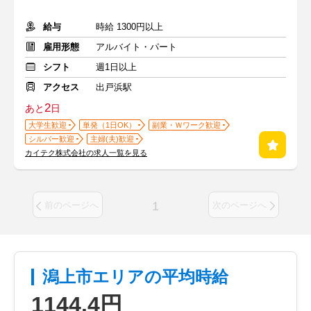
給与
時給 1300円以上
雇用形態
アルバイト・パート
シフト
週1日以上
アクセス
出戸浜駅
2
あと
日
大学生歓迎
単発（1日OK）
副業・Ｗワーク歓迎
シルバー歓迎
主婦(夫)歓迎
カイテク株式会社の求人一覧を見る
1
前のページへ
次のページへ
潟上市エリアの平均時給
1144.4円