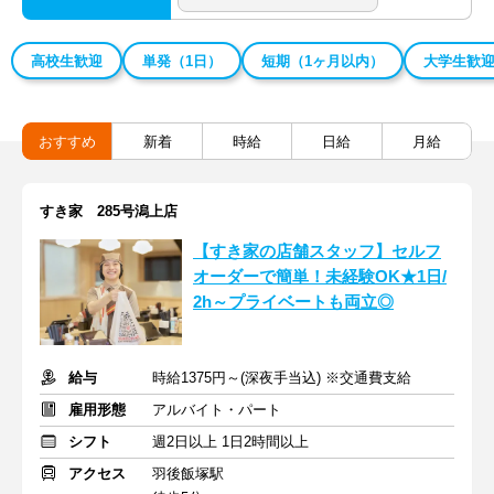
高校生歓迎
単発（1日）
短期（1ヶ月以内）
大学生歓
おすすめ
新着
時給
日給
月給
すき家 285号潟上店
【すき家の店舗スタッフ】セルフ
オーダーで簡単！未経験OK★1日/
2h～プライベートも両立◎
給与
時給1375円～(深夜手当込) ※交通費支給
雇用形態
アルバイト・パート
シフト
週2日以上 1日2時間以上
アクセス
羽後飯塚駅