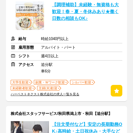
【調理補助】未経験・無資格も大
歓迎！春・夏・冬休みあり★働く
日数の相談もOK♪
給与
時給1040円以上
雇用形態
アルバイト・パート
シフト
週4日以上
アクセス
追分駅
車6分
大学生歓迎
副業・Ｗワーク歓迎
シルバー歓迎
未経験者歓迎
主婦(夫)歓迎
ハーベストネクスト株式会社の求人一覧を見る
株式会社スタッフサービス/秋田県潟上市・秋田【追分駅】
【注文受付など】安定の長期勤務O
K♪高時給・土日祝休み・大手など