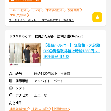
シルバー歓迎
ヒゲ可
未経験者歓迎
髪色自由
主婦(夫)歓迎
ユースタイルラボラトリー株式会社の求人一覧を見る
ＳＯＭＰＯケア 秋田かたがみ 訪問介護/3495cc3
【登録ヘルパー】 無資格・未経験
OK◎資格取得後は時給1360円～♪
正社員登用も◎
給与
時給1120円以上＋交通費
雇用形態
アルバイト・パート
シフト
アクセス
上二田駅
4
あと
日
未経験者歓迎
主婦(夫)歓迎
交通費支給