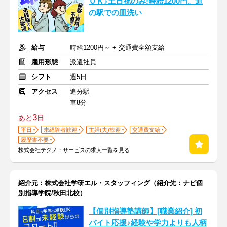
ＯＫ♪土日祝のみ!時給1200円。道
の駅での皿洗い
給与
時給1200円～ + 交通費全額支給
雇用形態
派遣社員
シフト
週5日
アクセス
追分駅
車8分
3
あと
日
平日
未経験者歓迎
主婦(夫)歓迎
交通費支給
履歴書不要
株式会社テクノ・サービスの求人一覧を見る
紹介元：株式会社学研エル・スタッフィング（紹介先：ナビ個
別指導学院/秋田北校）
【個別指導塾講師】[職業紹介] 初
バイト応援♪経験や学力よりも人柄