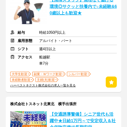
【清掃スタッフ】無理なく働ける
環境◎サクッと扶養内で♪未経験&6
0歳以上も歓迎★
給与
時給1050円以上
雇用形態
アルバイト・パート
シフト
週4日以上
アクセス
船越駅
車7分
大学生歓迎
副業・Ｗワーク歓迎
シルバー歓迎
未経験者歓迎
主婦(夫)歓迎
ハーベストネクスト株式会社の求人一覧を見る
株式会社トスネット北東北 横手出張所
【交通誘導警備】シニア世代も活
躍中★日給1万円～で安定収入＆社