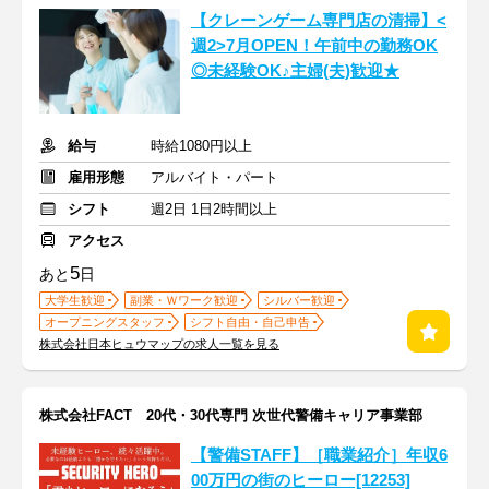
【クレーンゲーム専門店の清掃】<
週2>7月OPEN！午前中の勤務OK
◎未経験OK♪主婦(夫)歓迎★
給与
時給1080円以上
雇用形態
アルバイト・パート
シフト
週2日 1日2時間以上
アクセス
5
あと
日
大学生歓迎
副業・Ｗワーク歓迎
シルバー歓迎
オープニングスタッフ
シフト自由・自己申告
株式会社日本ヒュウマップの求人一覧を見る
株式会社FACT 20代・30代専門 次世代警備キャリア事業部
【警備STAFF】［職業紹介］年収6
00万円の街のヒーロー[12253]