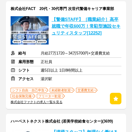
株式会社FACT 20代・30代専門 次世代警備キャリア事業部
【警備STAFF】［職業紹介］高卒
就職で年収600万！常駐型施設セキ
ュリティスタッフ[12252]
給与
月給27万1720～34万5700円+交通費支給
雇用形態
正社員
シフト
週5日以上 1日8時間以上
アクセス
湯沢駅
シフト自由・自己申告
未経験者歓迎
交通費支給
社会保険完備
フリーター歓迎
株式会社ファクトの求人一覧を見る
ハーベストネクスト株式会社 (若美学校給食センター)(3699)