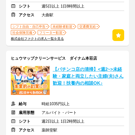
シフト
週5日以上 1日8時間以上
アクセス
大曲駅
シフト自由・自己申告
未経験者歓迎
交通費支給
社会保険完備
フリーター歓迎
株式会社ファクトの求人一覧を見る
ヒュウマップクリーンサービス ダイナム本荘店
【パチンコ店の清掃】<週2~>未経
験・家庭と両立したい主婦(夫)さん
歓迎！扶養内の相談OK♪
給与
時給1035円以上
雇用形態
アルバイト・パート
シフト
週2日以上 1日2時間以上
アクセス
薬師堂駅