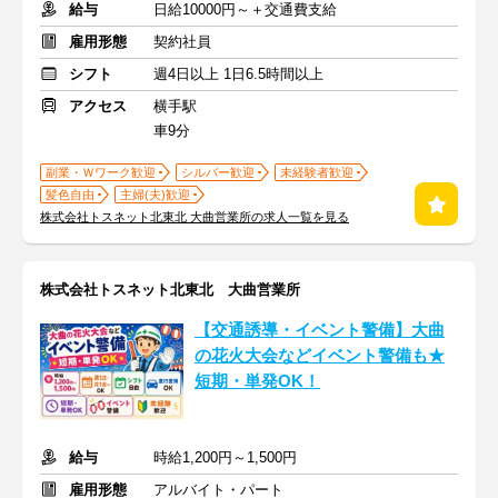
給与
日給10000円～＋交通費支給
雇用形態
契約社員
シフト
週4日以上 1日6.5時間以上
アクセス
横手駅
車9分
副業・Ｗワーク歓迎
シルバー歓迎
未経験者歓迎
髪色自由
主婦(夫)歓迎
株式会社トスネット北東北 大曲営業所の求人一覧を見る
株式会社トスネット北東北 大曲営業所
【交通誘導・イベント警備】大曲
の花火大会などイベント警備も★
短期・単発OK！
給与
時給1,200円～1,500円
雇用形態
アルバイト・パート