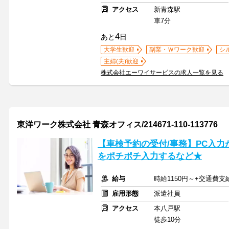
アクセス
新青森駅
車7分
4
あと
日
大学生歓迎
副業・Ｗワーク歓迎
シ
主婦(夫)歓迎
株式会社エーワイサービスの求人一覧を見る
東洋ワーク株式会社 青森オフィス/214671-110-113776
【車検予約の受付/事務】PC入力
をポチポチ入力するなど★
給与
時給1150円～+交通費支
雇用形態
派遣社員
アクセス
本八戸駅
徒歩10分