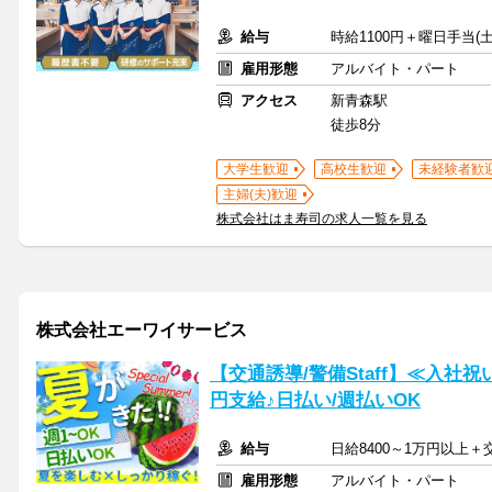
給与
時給1100円＋曜日手当(土
雇用形態
アルバイト・パート
アクセス
新青森駅
徒歩8分
大学生歓迎
高校生歓迎
未経験者歓
主婦(夫)歓迎
株式会社はま寿司の求人一覧を見る
株式会社エーワイサービス
【交通誘導/警備Staff】≪入社祝
円支給♪日払い/週払いOK
給与
日給8400～1万円以上
雇用形態
アルバイト・パート