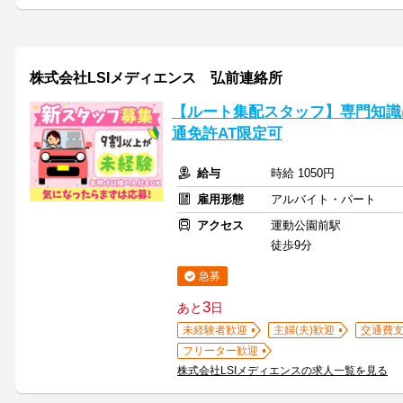
株式会社LSIメディエンス 弘前連絡所
【ルート集配スタッフ】専門知識
通免許AT限定可
給与
時給 1050円
雇用形態
アルバイト・パート
アクセス
運動公園前駅
徒歩9分
急募
3
あと
日
未経験者歓迎
主婦(夫)歓迎
交通費
フリーター歓迎
株式会社LSIメディエンスの求人一覧を見る