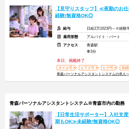
【見守りスタッフ】≪夜勤のお仕
経験/無資格OK◎
給与
日給2万1023円～※経
雇用形態
アルバイト・パート
アクセス
青森駅
車3分
本日、掲載終了
ネイル可
ピアス可
ヒゲ可
未経
青森パーソナルアシスタントシステムの求人
青森パーソナルアシスタントシステム※青森市内の勤務
【日常生活サポーター】入社支度
期もOK≫未経験/無資格OK◎