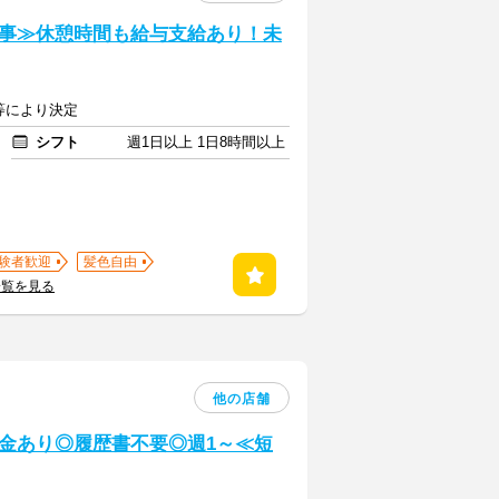
事≫休憩時間も給与支給あり！未
験等により決定
シフト
週1日以上 1日8時間以上
験者歓迎
髪色自由
一覧を見る
他の店舗
金あり◎履歴書不要◎週1～≪短