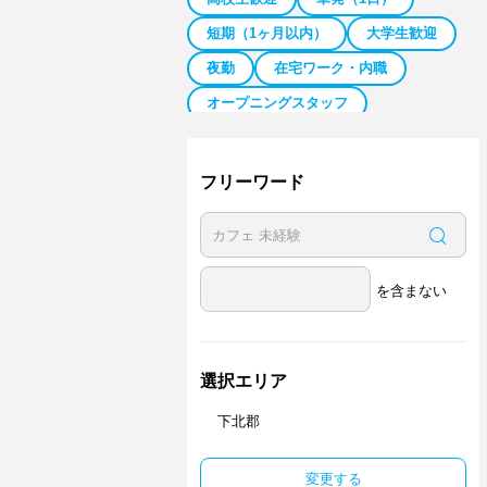
短期（1ヶ月以内）
大学生歓迎
夜勤
在宅ワーク・内職
オープニングスタッフ
日払い／週払い
副業・Ｗワーク歓迎
ネイル可
フリーワード
を含まない
選択エリア
下北郡
変更する