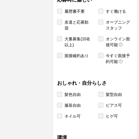
履歴書不要
すぐ働ける
友達と応募歓
オープニング
迎
スタッフ
大量募集(10名
オンライン面
以上)
接可能
面接確約あり
今すぐ面接予
約可能
おしゃれ・自分らしさ
髪色自由
髪型自由
服装自由
ピアス可
ネイル可
ヒゲ可
環境