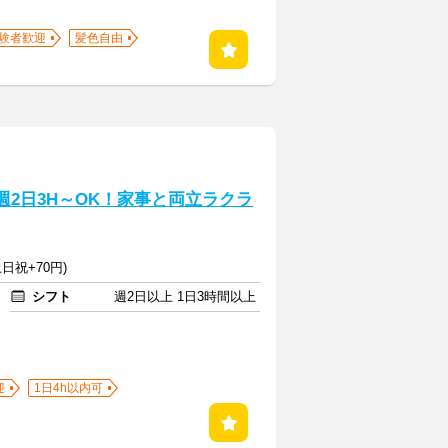
験者歓迎
髪色自由
週2日3H～OK！家事と両立ラクラ
日祝+70円)
シフト
週2日以上 1日3時間以上
迎
1日4h以内可