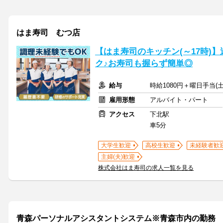
はま寿司 むつ店
【はま寿司のキッチン(～17時)】
ク♪お寿司も握らず簡単◎
給与
時給1080円＋曜日手当(土
雇用形態
アルバイト・パート
アクセス
下北駅
車5分
大学生歓迎
高校生歓迎
未経験者歓
主婦(夫)歓迎
株式会社はま寿司の求人一覧を見る
青森パーソナルアシスタントシステム※青森市内の勤務