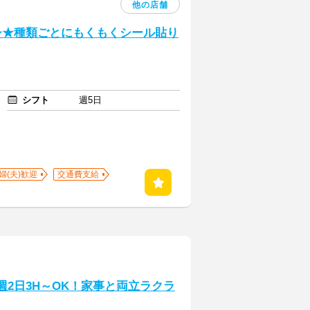
他の店舗
シ★種類ごとにもくもくシール貼り
シフト
週5日
婦(夫)歓迎
交通費支給
週2日3H～OK！家事と両立ラクラ