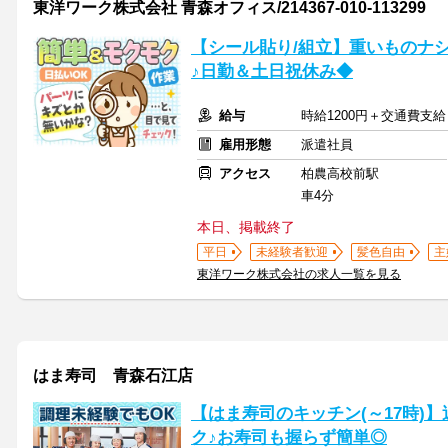
東洋ワーク株式会社 青森オフィス/214367-010-113299
【シール貼り/組立】重いものナ
♪日勤＆土日祝休み◆
給与
時給1200円＋交通費支給
雇用形態
派遣社員
アクセス
柏農高校前駅
車4分
本日、掲載終了
平日
未経験者歓迎
髪色自由
主
東洋ワーク株式会社の求人一覧を見る
はま寿司 青森石江店
【はま寿司のキッチン(～17時)】
ク♪お寿司も握らず簡単◎