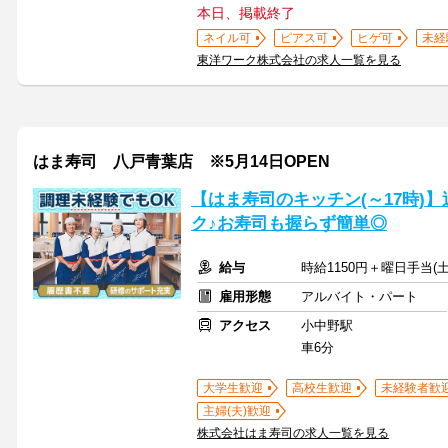
本日、掲載終了
ネイル可
ピアス可
ヒゲ可
未経
東洋ワーク株式会社の求人一覧を見る
はま寿司 八戸青葉店 ※5月14日OPEN
【はま寿司のキッチン(～17時)】
ク♪お寿司も握らず簡単◎
給与
時給1150円＋曜日手当(土
雇用形態
アルバイト・パート
アクセス
小中野駅
車6分
大学生歓迎
高校生歓迎
未経験者歓
主婦(夫)歓迎
株式会社はま寿司の求人一覧を見る