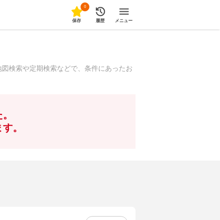
0
保存
履歴
メニュー
地図検索や定期検索などで、条件にあったお
た。
ます。