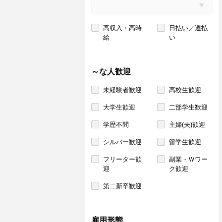
高収入・高時
日払い／週払
給
い
～な人歓迎
未経験者歓迎
高校生歓迎
大学生歓迎
二部学生歓迎
学歴不問
主婦(夫)歓迎
シルバー歓迎
留学生歓迎
フリーター歓
副業・Ｗワー
迎
ク歓迎
第二新卒歓迎
雇用形態