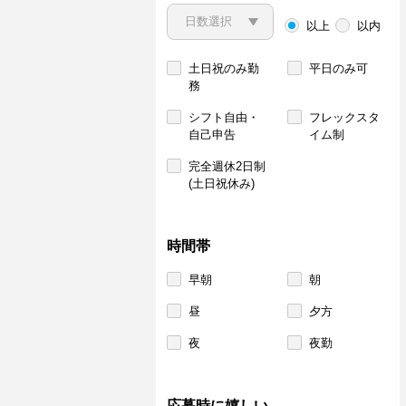
以上
以内
土日祝のみ勤
平日のみ可
務
シフト自由・
フレックスタ
自己申告
イム制
完全週休2日制
(土日祝休み)
時間帯
早朝
朝
昼
夕方
夜
夜勤
応募時に嬉しい