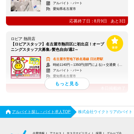
アルバイト・パート
愛知県名古屋市
応募終了日：
8月9日
あと
3
日
ロピア 熱田店
【ロピアスタッフ】名古屋市熱田区に初出店！オープ
ニングスタッフ大募集♪髪色自由/週2～
名古屋市営地下鉄名港線
日比野駅
時給1140円～1350円(部門による)＋交通費（社内規定）
アルバイト・パート
愛知県名古屋市
本日掲載終了
アルバイト探し・バイト求人TOP
株式会社ウイクトリアのバイト
企業情報
アクセス
サステナビリティ
採用
グループ企