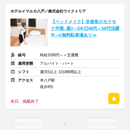
ホテルイマルカ八戸／株式会社ウイクトリア
【ベッドメイク】非接客のモクモ
ク作業♪週3～OK◎40代～50代活躍
中♪≪無料駐車場あり≫
給与
時給1030円～＋交通費
雇用形態
アルバイト・パート
シフト
週3日以上 1日4時間以上
アクセス
本八戸駅
徒歩9分
本日、掲載終了
1
前のページへ
次のページへ