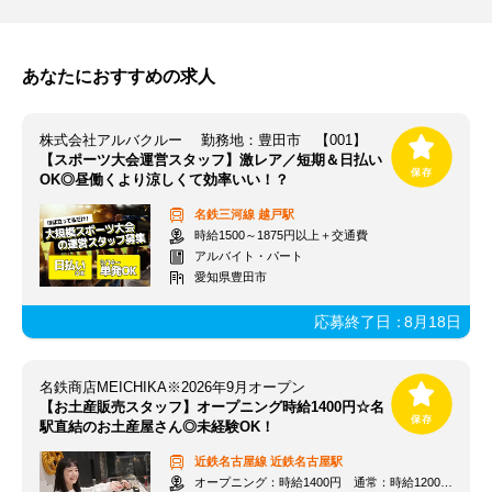
あなたにおすすめの求人
株式会社アルバクルー 勤務地：豊田市 【001】
【スポーツ大会運営スタッフ】激レア／短期＆日払い
OK◎昼働くより涼しくて効率いい！？
名鉄三河線
越戸駅
時給1500～1875円以上＋交通費
アルバイト・パート
愛知県豊田市
応募終了日：
8月18日
名鉄商店MEICHIKA※2026年9月オープン
【お土産販売スタッフ】オープニング時給1400円☆名
駅直結のお土産屋さん◎未経験OK！
近鉄名古屋線
近鉄名古屋駅
オープニング：時給1400円 通常：時給1200円～＋交通費全額支給