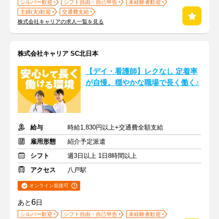
シルバー歓迎
シフト自由・自己申告
未経験者歓迎
主婦(夫)歓迎
交通費支給
株式会社キャリアの求人一覧を見る
株式会社キャリア SC北日本
【デイ・看護師】レクなし 定着率
が自慢。穏やかな職場で長く働く♪
給与
時給1,830円以上+交通費全額支給
雇用形態
紹介予定派遣
シフト
週3日以上 1日8時間以上
アクセス
八戸駅
オンライン面接可
6
あと
日
シルバー歓迎
シフト自由・自己申告
未経験者歓迎