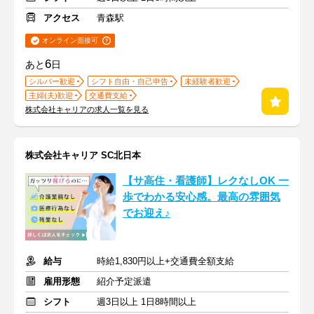
アクセス
青森駅
オンライン面接可
6
あと
日
シルバー歓迎
シフト自由・自己申告
未経験者歓迎
主婦(夫)歓迎
交通費支給
株式会社キャリアの求人一覧を見る
株式会社キャリア SC北日本
【サ高住・看護師】レクなしOK 一
歩でわかる安心感。最高の雰囲気
でお迎え♪
給与
時給1,830円以上+交通費全額支給
雇用形態
紹介予定派遣
シフト
週3日以上 1日8時間以上