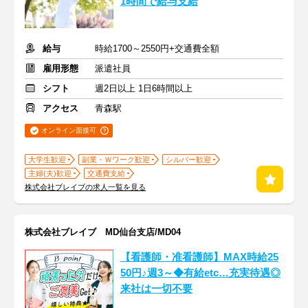
1時間で給与支給
給与
時給1700～2550円+交通費全額
雇用形態
派遣社員
シフト
週2日以上 1日6時間以上
アクセス
青森駅
オンライン面接可
大学生歓迎
副業・Ｗワーク歓迎
シルバー歓迎
主婦(夫)歓迎
交通費支給
株式会社ブレイブの求人一覧を見る
株式会社ブレイブ MD仙台支店/MD04
【看護師・准看護師】MAX時給25
50円♪週3～◆有給etc…充実待遇◎
来社は一切不要