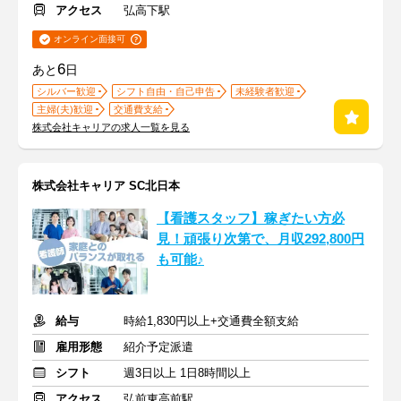
アクセス
弘高下駅
オンライン面接可
6
あと
日
シルバー歓迎
シフト自由・自己申告
未経験者歓迎
主婦(夫)歓迎
交通費支給
株式会社キャリアの求人一覧を見る
株式会社キャリア SC北日本
【看護スタッフ】稼ぎたい方必
見！頑張り次第で、月収292,800円
も可能♪
給与
時給1,830円以上+交通費全額支給
雇用形態
紹介予定派遣
シフト
週3日以上 1日8時間以上
アクセス
弘前東高前駅