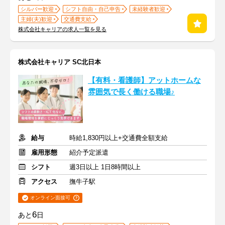
シルバー歓迎
シフト自由・自己申告
未経験者歓迎
主婦(夫)歓迎
交通費支給
株式会社キャリアの求人一覧を見る
株式会社キャリア SC北日本
【有料・看護師】アットホームな
雰囲気で長く働ける職場♪
給与
時給1,830円以上+交通費全額支給
雇用形態
紹介予定派遣
シフト
週3日以上 1日8時間以上
アクセス
撫牛子駅
オンライン面接可
6
あと
日