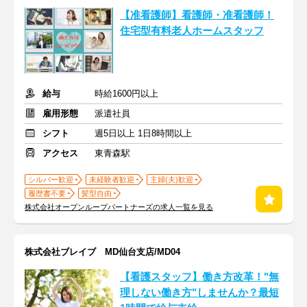
【准看護師】看護師・准看護師！
住宅型有料老人ホームスタッフ
給与
時給1600円以上
雇用形態
派遣社員
シフト
週5日以上 1日8時間以上
アクセス
東青森駅
シルバー歓迎
未経験者歓迎
主婦(夫)歓迎
履歴書不要
髪型自由
株式会社オープンループパートナーズの求人一覧を見る
株式会社ブレイブ MD仙台支店/MD04
【看護スタッフ】働き方改革！"無
理しない働き方"しませんか？最短