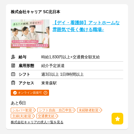
株式会社キャリア SC北日本
【デイ・看護師】アットホームな
雰囲気で長く働ける職場♪
給与
時給1,830円以上+交通費全額支給
雇用形態
紹介予定派遣
シフト
週3日以上 1日8時間以上
アクセス
東青森駅
オンライン面接可
6
あと
日
シルバー歓迎
シフト自由・自己申告
未経験者歓迎
主婦(夫)歓迎
交通費支給
株式会社キャリアの求人一覧を見る