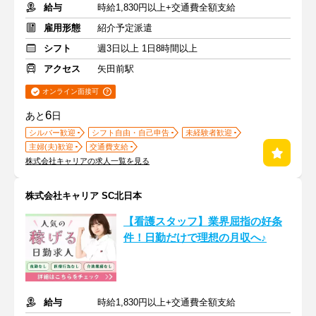
給与
時給1,830円以上+交通費全額支給
雇用形態
紹介予定派遣
シフト
週3日以上 1日8時間以上
アクセス
矢田前駅
オンライン面接可
6
あと
日
シルバー歓迎
シフト自由・自己申告
未経験者歓迎
主婦(夫)歓迎
交通費支給
株式会社キャリアの求人一覧を見る
株式会社キャリア SC北日本
【看護スタッフ】業界屈指の好条
件！日勤だけで理想の月収へ♪
給与
時給1,830円以上+交通費全額支給