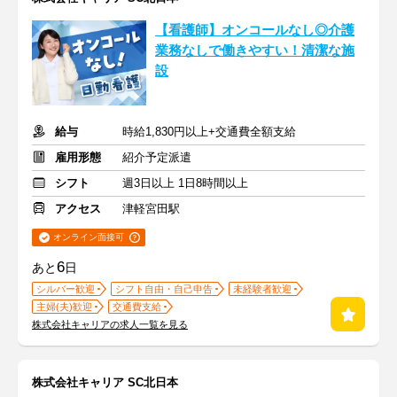
【看護師】オンコールなし◎介護
業務なしで働きやすい！清潔な施
設
給与
時給1,830円以上+交通費全額支給
雇用形態
紹介予定派遣
シフト
週3日以上 1日8時間以上
アクセス
津軽宮田駅
オンライン面接可
6
あと
日
シルバー歓迎
シフト自由・自己申告
未経験者歓迎
主婦(夫)歓迎
交通費支給
株式会社キャリアの求人一覧を見る
株式会社キャリア SC北日本