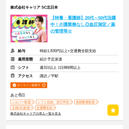
株式会社キャリア SC北日本
【特養・看護師】20代～50代活躍
中！介護業務なし◎血圧測定／薬
の管理等☆
給与
時給1,830円以上+交通費全額支給
雇用形態
紹介予定派遣
シフト
週3日以上 1日8時間以上
アクセス
諏訪ノ平駅
オンライン面接可
6
あと
日
シルバー歓迎
シフト自由・自己申告
未経験者歓迎
主婦(夫)歓迎
交通費支給
株式会社キャリアの求人一覧を見る