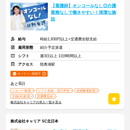
【看護師】オンコールなし◎介護
業務なしで働きやすい！清潔な施
設
給与
時給1,830円以上+交通費全額支給
雇用形態
紹介予定派遣
シフト
週3日以上 1日8時間以上
アクセス
陸奥湊駅
オンライン面接可
6
あと
日
シルバー歓迎
シフト自由・自己申告
未経験者歓迎
主婦(夫)歓迎
交通費支給
株式会社キャリアの求人一覧を見る
株式会社キャリア SC北日本