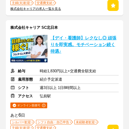
主婦(夫)歓迎
交通費支給
株式会社キャリアの求人一覧を見る
株式会社キャリア SC北日本
【デイ・看護師】レクなし◎ 頑張
りを即実感。モチベーション続く
待遇♪
給与
時給1,830円以上+交通費全額支給
雇用形態
紹介予定派遣
シフト
週3日以上 1日8時間以上
アクセス
弘前駅
オンライン面接可
6
あと
日
シルバー歓迎
シフト自由・自己申告
未経験者歓迎
主婦(夫)歓迎
交通費支給