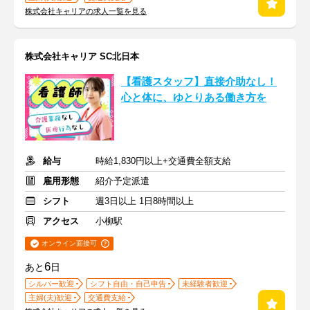
株式会社キャリアの求人一覧を見る
株式会社キャリア SC北日本
【看護スタッフ】直接介助なし！
心と体に、ゆとりある働き方を
給与
時給1,830円以上+交通費全額支給
雇用形態
紹介予定派遣
シフト
週3日以上 1日8時間以上
アクセス
小柳駅
オンライン面接可
6
あと
日
シルバー歓迎
シフト自由・自己申告
未経験者歓迎
主婦(夫)歓迎
交通費支給