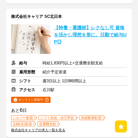
株式会社キャリア SC北日本
【特養・看護師】レクなし可 資格
を活かし理想を形に。日勤で給与U
P◎
給与
時給1,830円以上+交通費全額支給
雇用形態
紹介予定派遣
シフト
週3日以上 1日8時間以上
アクセス
石川駅
オンライン面接可
6
あと
日
シルバー歓迎
シフト自由・自己申告
未経験者歓迎
主婦(夫)歓迎
交通費支給
株式会社キャリアの求人一覧を見る