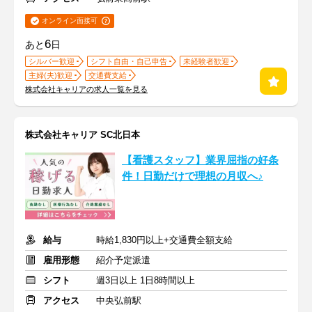
オンライン面接可
6
あと
日
シルバー歓迎
シフト自由・自己申告
未経験者歓迎
主婦(夫)歓迎
交通費支給
株式会社キャリアの求人一覧を見る
株式会社キャリア SC北日本
【看護スタッフ】業界屈指の好条
件！日勤だけで理想の月収へ♪
給与
時給1,830円以上+交通費全額支給
雇用形態
紹介予定派遣
シフト
週3日以上 1日8時間以上
アクセス
中央弘前駅