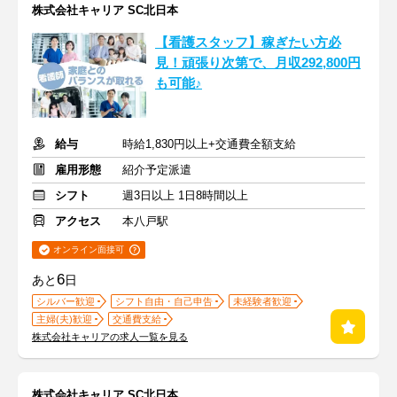
株式会社キャリア SC北日本
【看護スタッフ】稼ぎたい方必
見！頑張り次第で、月収292,800円
も可能♪
給与
時給1,830円以上+交通費全額支給
雇用形態
紹介予定派遣
シフト
週3日以上 1日8時間以上
アクセス
本八戸駅
オンライン面接可
6
あと
日
シルバー歓迎
シフト自由・自己申告
未経験者歓迎
主婦(夫)歓迎
交通費支給
株式会社キャリアの求人一覧を見る
株式会社キャリア SC北日本