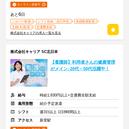
オンライン面接可
6
あと
日
シルバー歓迎
シフト自由・自己申告
未経験者歓迎
主婦(夫)歓迎
交通費支給
株式会社キャリアの求人一覧を見る
株式会社キャリア SC北日本
【看護師】利用者さんの健康管理
がメイン♪20代～50代活躍中！
給与
時給1,830円以上+交通費全額支給
雇用形態
紹介予定派遣
シフト
週3日以上 1日8時間以上
アクセス
新里駅