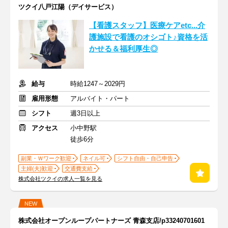
ツクイ八戸江陽（デイサービス）
【看護スタッフ】医療ケアetc...介
護施設で看護のオシゴト♪資格を活
かせる＆福利厚生◎
給与
時給1247～2029円
雇用形態
アルバイト・パート
シフト
週3日以上
アクセス
小中野駅
徒歩6分
副業・Ｗワーク歓迎
ネイル可
シフト自由・自己申告
主婦(夫)歓迎
交通費支給
株式会社ツクイの求人一覧を見る
NEW
株式会社オープンループパートナーズ 青森支店/p33240701601