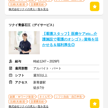
主婦(夫)歓迎
交通費支給
株式会社ツクイの求人一覧を見る
ツクイ青森石江（デイサービス）
【看護スタッフ】医療ケアetc...介
護施設で看護のオシゴト♪資格を活
かせる＆福利厚生◎
給与
時給1247～2029円
雇用形態
アルバイト・パート
シフト
週3日以上
アクセス
新青森駅
徒歩7分
副業・Ｗワーク歓迎
ネイル可
シフト自由・自己申告
主婦(夫)歓迎
交通費支給
株式会社ツクイの求人一覧を見る