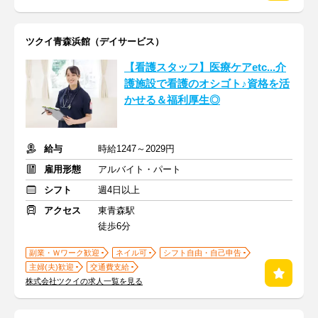
ツクイ青森浜館（デイサービス）
【看護スタッフ】医療ケアetc...介
護施設で看護のオシゴト♪資格を活
かせる＆福利厚生◎
給与
時給1247～2029円
雇用形態
アルバイト・パート
シフト
週4日以上
アクセス
東青森駅
徒歩6分
副業・Ｗワーク歓迎
ネイル可
シフト自由・自己申告
主婦(夫)歓迎
交通費支給
株式会社ツクイの求人一覧を見る