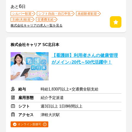
6
あと
日
シルバー歓迎
シフト自由・自己申告
未経験者歓迎
主婦(夫)歓迎
交通費支給
株式会社キャリアの求人一覧を見る
株式会社キャリア SC北日本
【看護師】利用者さんの健康管理
がメイン♪20代～50代活躍中！
給与
時給1,830円以上+交通費全額支給
雇用形態
紹介予定派遣
シフト
週3日以上 1日8時間以上
アクセス
津軽大沢駅
オンライン面接可