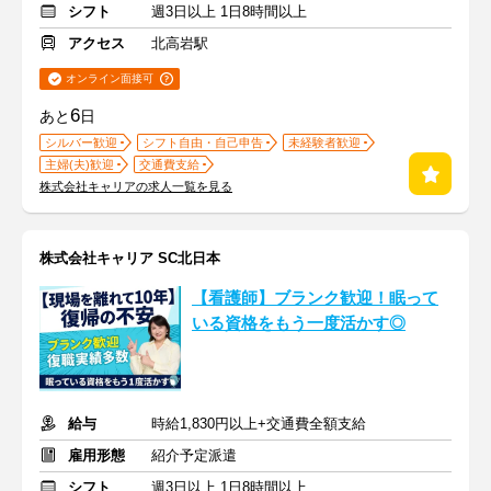
シフト
週3日以上 1日8時間以上
アクセス
北高岩駅
オンライン面接可
6
あと
日
シルバー歓迎
シフト自由・自己申告
未経験者歓迎
主婦(夫)歓迎
交通費支給
株式会社キャリアの求人一覧を見る
株式会社キャリア SC北日本
【看護師】ブランク歓迎！眠って
いる資格をもう一度活かす◎
給与
時給1,830円以上+交通費全額支給
雇用形態
紹介予定派遣
シフト
週3日以上 1日8時間以上