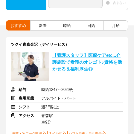
含まない
おすすめ
新着
時給
日給
月給
ツクイ青森金沢（デイサービス）
【看護スタッフ】医療ケアetc...介
護施設で看護のオシゴト♪資格を活
かせる＆福利厚生◎
給与
時給1247～2029円
雇用形態
アルバイト・パート
シフト
週2日以上
アクセス
青森駅
車9分
副業・Ｗワーク歓迎
ネイル可
シフト自由・自己申告