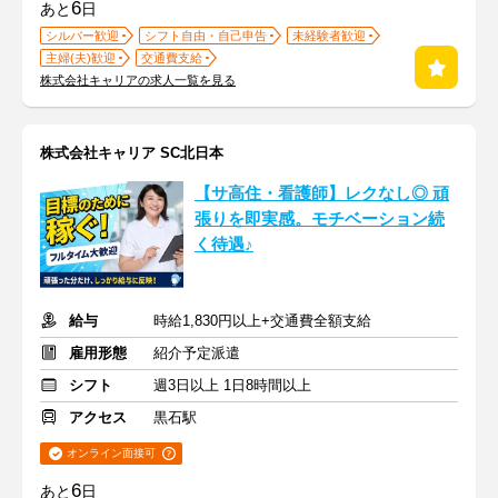
6
あと
日
シルバー歓迎
シフト自由・自己申告
未経験者歓迎
主婦(夫)歓迎
交通費支給
株式会社キャリアの求人一覧を見る
株式会社キャリア SC北日本
【サ高住・看護師】レクなし◎ 頑
張りを即実感。モチベーション続
く待遇♪
給与
時給1,830円以上+交通費全額支給
雇用形態
紹介予定派遣
シフト
週3日以上 1日8時間以上
アクセス
黒石駅
オンライン面接可
6
あと
日