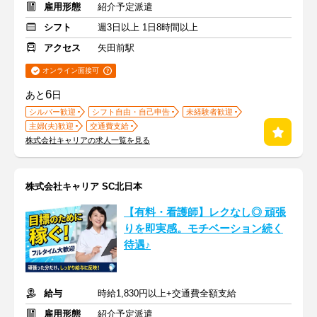
雇用形態
紹介予定派遣
シフト
週3日以上 1日8時間以上
アクセス
矢田前駅
オンライン面接可
6
あと
日
シルバー歓迎
シフト自由・自己申告
未経験者歓迎
主婦(夫)歓迎
交通費支給
株式会社キャリアの求人一覧を見る
株式会社キャリア SC北日本
【有料・看護師】レクなし◎ 頑張
りを即実感。モチベーション続く
待遇♪
給与
時給1,830円以上+交通費全額支給
雇用形態
紹介予定派遣