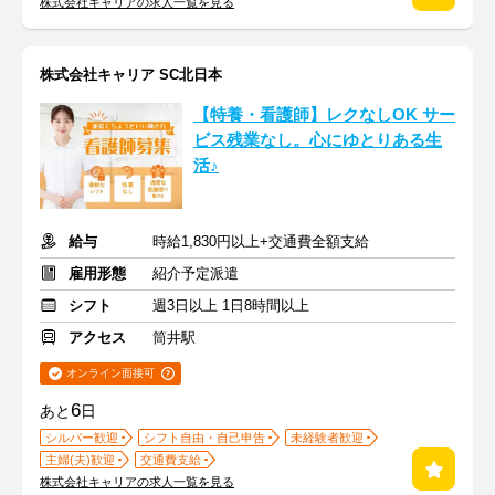
株式会社キャリアの求人一覧を見る
株式会社キャリア SC北日本
【特養・看護師】レクなしOK サー
ビス残業なし。心にゆとりある生
活♪
給与
時給1,830円以上+交通費全額支給
雇用形態
紹介予定派遣
シフト
週3日以上 1日8時間以上
アクセス
筒井駅
オンライン面接可
6
あと
日
シルバー歓迎
シフト自由・自己申告
未経験者歓迎
主婦(夫)歓迎
交通費支給
株式会社キャリアの求人一覧を見る