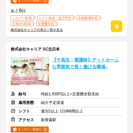
オンライン面接可
6
あと
日
シルバー歓迎
シフト自由・自己申告
未経験者歓迎
主婦(夫)歓迎
交通費支給
株式会社キャリアの求人一覧を見る
株式会社キャリア SC北日本
【サ高住・看護師】アットホーム
な雰囲気で長く働ける職場♪
給与
時給1,830円以上+交通費全額支給
雇用形態
紹介予定派遣
シフト
週3日以上 1日8時間以上
アクセス
新青森駅
オンライン面接可