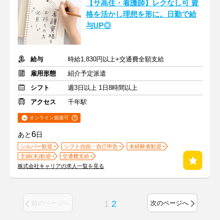
【サ高住・看護師】レクなし可 資
格を活かし理想を形に。日勤で給
与UP◎
給与
時給1,830円以上+交通費全額支給
雇用形態
紹介予定派遣
シフト
週3日以上 1日8時間以上
アクセス
千年駅
オンライン面接可
6
あと
日
シルバー歓迎
シフト自由・自己申告
未経験者歓迎
主婦(夫)歓迎
交通費支給
株式会社キャリアの求人一覧を見る
1
2
前のページへ
次のページへ