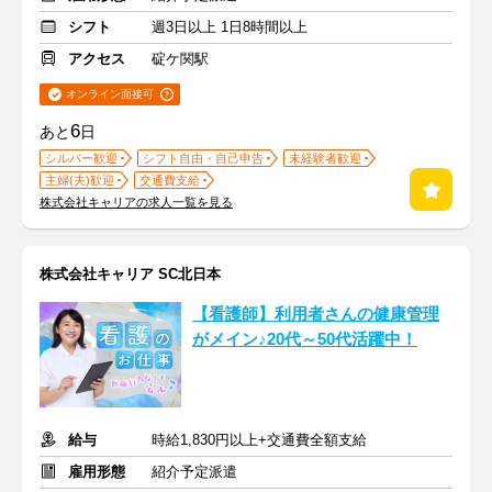
シフト
週3日以上 1日8時間以上
アクセス
碇ケ関駅
オンライン面接可
6
あと
日
シルバー歓迎
シフト自由・自己申告
未経験者歓迎
主婦(夫)歓迎
交通費支給
株式会社キャリアの求人一覧を見る
株式会社キャリア SC北日本
【看護師】利用者さんの健康管理
がメイン♪20代～50代活躍中！
給与
時給1,830円以上+交通費全額支給
雇用形態
紹介予定派遣