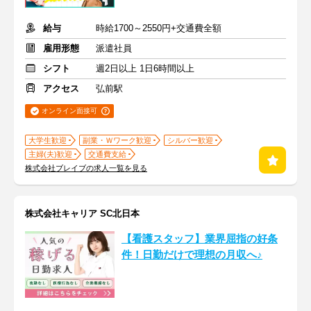
給与
時給1700～2550円+交通費全額
雇用形態
派遣社員
シフト
週2日以上 1日6時間以上
アクセス
弘前駅
オンライン面接可
大学生歓迎
副業・Ｗワーク歓迎
シルバー歓迎
主婦(夫)歓迎
交通費支給
株式会社ブレイブの求人一覧を見る
株式会社キャリア SC北日本
【看護スタッフ】業界屈指の好条
件！日勤だけで理想の月収へ♪