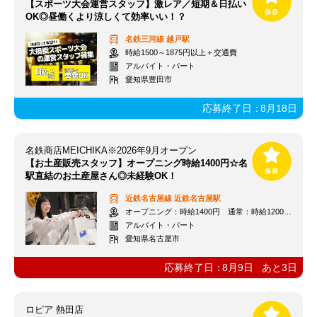
【スポーツ大会運営スタッフ】激レア／短期＆日払い
OK◎昼働くより涼しくて効率いい！？
名鉄三河線
越戸駅
時給1500～1875円以上＋交通費
アルバイト・パート
愛知県豊田市
応募終了日：
8月18日
名鉄商店MEICHIKA※2026年9月オープン
【お土産販売スタッフ】オープニング時給1400円☆名
駅直結のお土産屋さん◎未経験OK！
近鉄名古屋線
近鉄名古屋駅
オープニング：時給1400円 通常：時給1200円～＋交通費全額支給
アルバイト・パート
愛知県名古屋市
応募終了日：
8月9日
あと
3
日
ロピア 熱田店