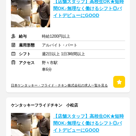
【店舗スタッフ】高校生OK★短時
間OK♪無理なく働けるシフト◎バ
イトデビューにGOOD
給与
時給1200円以上
雇用形態
アルバイト・パート
シフト
週2日以上 1日3時間以上
アクセス
野々市駅
車6分
日本ケンタッキー・フライド・チキン株式会社の求人一覧を見る
ケンタッキーフライドチキン 小松店
【店舗スタッフ】高校生OK★短時
間OK♪無理なく働けるシフト◎バ
イトデビューにGOOD