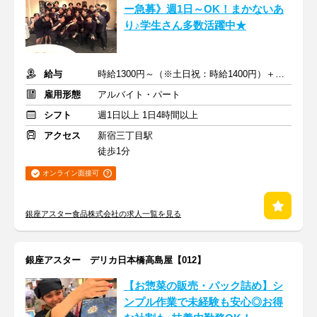
ー急募》週1日～OK！まかないあ
り♪学生さん多数活躍中★
給与
時給1300円～（※土日祝：時給1400円）＋交通費支給
雇用形態
アルバイト・パート
シフト
週1日以上 1日4時間以上
アクセス
新宿三丁目駅
徒歩1分
オンライン面接可
銀座アスター食品株式会社の求人一覧を見る
銀座アスター デリカ日本橋高島屋【012】
【お惣菜の販売・パック詰め】シ
ンプル作業で未経験も安心◎お得