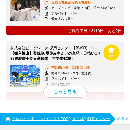
近鉄名古屋線
近鉄名古屋駅
オープニング：時給1400円 通常：時給1200円～＋交通費全額支給
アルバイト・パート
愛知県名古屋市
応募終了日：
8月9日
あと
2
日
株式会社ビッグワーク 採用センター【BW03】 ※立川エリア
【搬入搬出】登録制/夏休み中だけの単発・日払いOK
◎履歴書不要★高校生・大学生歓迎！
南武線(川崎－立川)
立川駅
時給1250～1563円＋交通費
アルバイト・パート
東京都立川市
応募終了日：
8月9日
あと
2
日
アルバイト探し・バイト求人TOP
東京都
銀座アスター
銀座ア