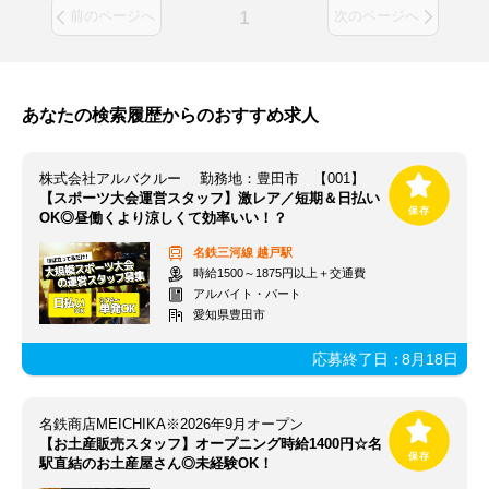
1
前のページへ
次のページへ
あなたの検索履歴からのおすすめ求人
株式会社アルバクルー 勤務地：豊田市 【001】
【スポーツ大会運営スタッフ】激レア／短期＆日払い
OK◎昼働くより涼しくて効率いい！？
名鉄三河線
越戸駅
時給1500～1875円以上＋交通費
アルバイト・パート
愛知県豊田市
応募終了日：
8月18日
名鉄商店MEICHIKA※2026年9月オープン
【お土産販売スタッフ】オープニング時給1400円☆名
駅直結のお土産屋さん◎未経験OK！