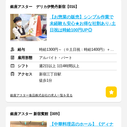
銀座アスター デリカ伊勢丹新宿【016】
【お惣菜の販売】シンプル作業で
未経験も安心★お得な社割あり♪土
日祝は時給100円UP◎
給与
時給1300円～（※土日祝：時給1400円）＋交通費支給
雇用形態
アルバイト・パート
シフト
週2日以上 1日4時間以上
アクセス
新宿三丁目駅
徒歩1分
銀座アスター食品株式会社の求人一覧を見る
銀座アスター 新宿賓館【009】
【中華料理店のホール】《ディナ