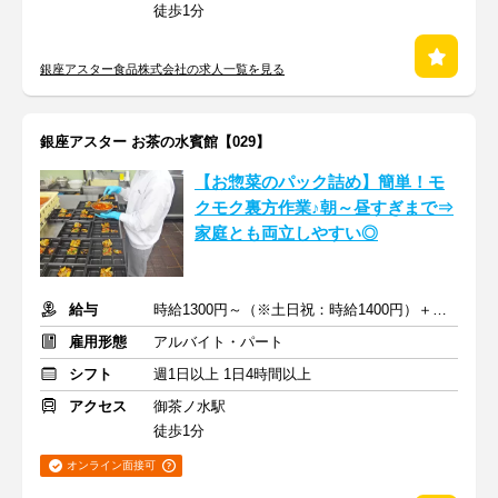
徒歩1分
銀座アスター食品株式会社の求人一覧を見る
銀座アスター お茶の水賓館【029】
【お惣菜のパック詰め】簡単！モ
クモク裏方作業♪朝～昼すぎまで⇒
家庭とも両立しやすい◎
給与
時給1300円～（※土日祝：時給1400円）＋交通費支給
雇用形態
アルバイト・パート
シフト
週1日以上 1日4時間以上
アクセス
御茶ノ水駅
徒歩1分
オンライン面接可