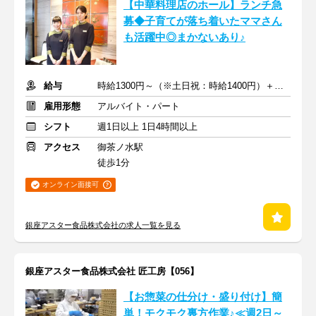
【中華料理店のホール】ランチ急
募◆子育てが落ち着いたママさん
も活躍中◎まかないあり♪
給与
時給1300円～（※土日祝：時給1400円）＋交通費支給
雇用形態
アルバイト・パート
シフト
週1日以上 1日4時間以上
アクセス
御茶ノ水駅
徒歩1分
オンライン面接可
銀座アスター食品株式会社の求人一覧を見る
銀座アスター食品株式会社 匠工房【056】
【お惣菜の仕分け・盛り付け】簡
単！モクモク裏方作業♪≪週2日～