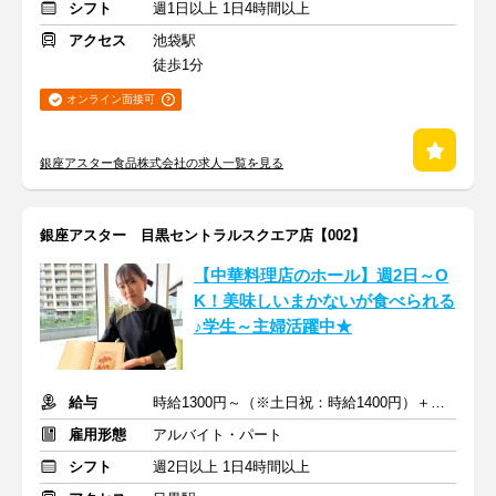
シフト
週1日以上 1日4時間以上
アクセス
池袋駅
徒歩1分
オンライン面接可
銀座アスター食品株式会社の求人一覧を見る
銀座アスター 目黒セントラルスクエア店【002】
【中華料理店のホール】週2日～O
K！美味しいまかないが食べられる
♪学生～主婦活躍中★
給与
時給1300円～（※土日祝：時給1400円）＋交通費支給
雇用形態
アルバイト・パート
シフト
週2日以上 1日4時間以上