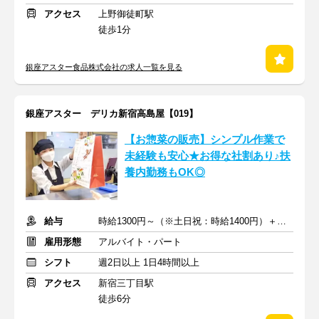
アクセス
上野御徒町駅
徒歩1分
銀座アスター食品株式会社の求人一覧を見る
銀座アスター デリカ新宿高島屋【019】
【お惣菜の販売】シンプル作業で
未経験も安心★お得な社割あり♪扶
養内勤務もOK◎
給与
時給1300円～（※土日祝：時給1400円）＋交通費支給
雇用形態
アルバイト・パート
シフト
週2日以上 1日4時間以上
アクセス
新宿三丁目駅
徒歩6分