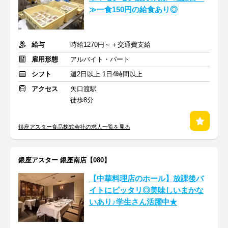
≫一食150円の給食あり◎
給与
時給1270円～＋交通費支給
雇用形態
アルバイト・パート
シフト
週2日以上 1日4時間以上
アクセス
矢口渡駅
徒歩8分
銀座アスター食品株式会社の求人一覧を見る
銀座アスター 銀座南店【080】
【中華料理店のホール】放課後バ
イトにピッタリ◎美味しいまかな
いあり♪学生さん活躍中★