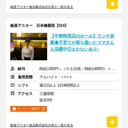
銀座アスター食品株式会社の求人一覧を見る
銀座アスター 日本橋紫苑【014】
【中華料理店のホール】ランチ急
募◆子育てが落ち着いたママさん
も活躍中◎まかないあり♪
給与
時給1300円～（※土日祝：時給1400円）＋交通費支給
雇用形態
アルバイト・パート
シフト
週1日以上 1日4時間以上
アクセス
三越前駅
徒歩0分
オンライン面接可
銀座アスター食品株式会社の求人一覧を見る