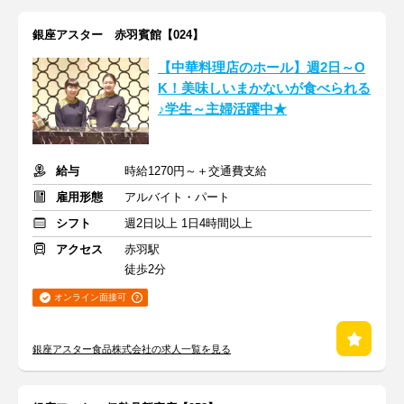
銀座アスター 赤羽賓館【024】
【中華料理店のホール】週2日～O
K！美味しいまかないが食べられる
♪学生～主婦活躍中★
給与
時給1270円～＋交通費支給
雇用形態
アルバイト・パート
シフト
週2日以上 1日4時間以上
アクセス
赤羽駅
徒歩2分
オンライン面接可
銀座アスター食品株式会社の求人一覧を見る