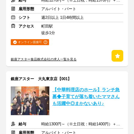
給与
時給1270円～（※土日祝：時給1370円）＋交通費支給
雇用形態
アルバイト・パート
シフト
週2日以上 1日4時間以上
アクセス
町田駅
徒歩1分
オンライン面接可
銀座アスター食品株式会社の求人一覧を見る
銀座アスター 大丸東京店【001】
【中華料理店のホール】ランチ急
募◆子育てが落ち着いたママさん
も活躍中◎まかないあり♪
給与
時給1300円～（※土日祝：時給1400円）＋交通費支給
雇用形態
アルバイト・パート