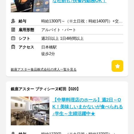
な社割も♪扶養内勤務OK！
給与
時給1300円～（※土日祝：時給1400円）+交通費支給
雇用形態
アルバイト・パート
シフト
週2日以上 1日4時間以上
アクセス
日本橋駅
徒歩2分
銀座アスター食品株式会社の求人一覧を見る
銀座アスター プティシーヌ町田【020】
【中華料理店のホール】週2日～O
K！美味しいまかないが食べられる
♪学生～主婦活躍中★