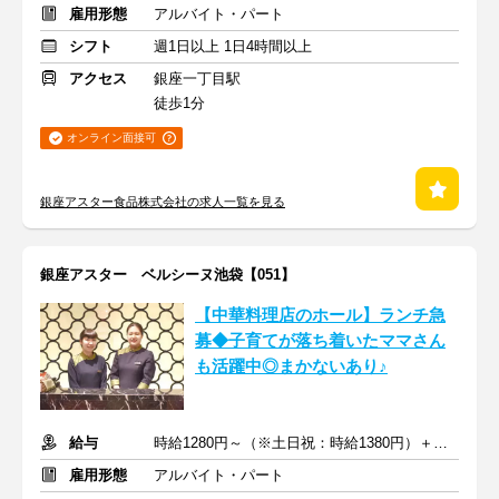
雇用形態
アルバイト・パート
シフト
週1日以上 1日4時間以上
アクセス
銀座一丁目駅
徒歩1分
オンライン面接可
銀座アスター食品株式会社の求人一覧を見る
銀座アスター ベルシーヌ池袋【051】
【中華料理店のホール】ランチ急
募◆子育てが落ち着いたママさん
も活躍中◎まかないあり♪
給与
時給1280円～（※土日祝：時給1380円）＋交通費支給
雇用形態
アルバイト・パート