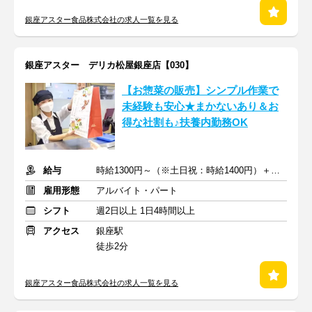
銀座アスター食品株式会社の求人一覧を見る
銀座アスター デリカ松屋銀座店【030】
【お惣菜の販売】シンプル作業で
未経験も安心★まかないあり＆お
得な社割も♪扶養内勤務OK
給与
時給1300円～（※土日祝：時給1400円）＋交通費支給
雇用形態
アルバイト・パート
シフト
週2日以上 1日4時間以上
アクセス
銀座駅
徒歩2分
銀座アスター食品株式会社の求人一覧を見る