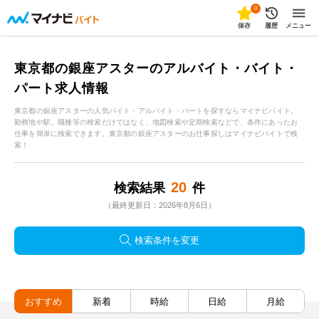
0
保存
履歴
メニュー
東京都の銀座アスターのアルバイト・バイト・
パート求人情報
東京都の銀座アスターの人気バイト・アルバイト・パートを探すならマイナビバイト。
勤務地や駅、職種等の検索だけではなく、地図検索や定期検索などで、条件にあったお
仕事を簡単に検索できます。東京都の銀座アスターのお仕事探しはマイナビバイトで検
索！
20
検索結果
件
（最終更新日：2026年8月6日）
検索条件を変更
おすすめ
新着
時給
日給
月給