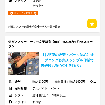
アクセス
目黒駅
徒歩1分
オンライン面接可
銀座アスター食品株式会社の求人一覧を見る
銀座アスター デリカ京王新宿【015】※2026年5月NEWオー
プン
【お惣菜の販売・パック詰め】オ
ープニング募集★シンプル作業で
未経験も安心◎社割あり♪
給与
時給1300円～（※土日祝：時給1400円）+交通費支給
雇用形態
アルバイト・パート
シフト
週2日以上 1日4時間以上
アクセス
新宿駅