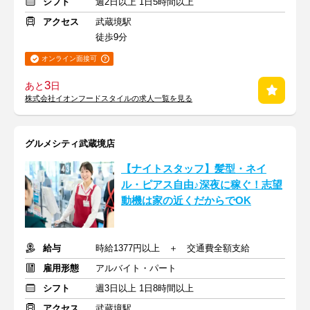
シフト
週2日以上 1日5時間以上
アクセス
武蔵境駅
徒歩9分
オンライン面接可
3
あと
日
株式会社イオンフードスタイルの求人一覧を見る
グルメシティ武蔵境店
【ナイトスタッフ】髪型・ネイ
ル・ピアス自由♪深夜に稼ぐ！志望
動機は家の近くだからでOK
給与
時給1377円以上 ＋ 交通費全額支給
雇用形態
アルバイト・パート
シフト
週3日以上 1日8時間以上
アクセス
武蔵境駅