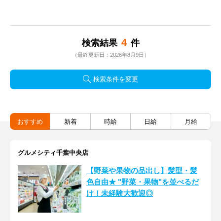
4
検索結果
件
（最終更新日：2026年8月9日）
検索条件を変更
おすすめ
新着
時給
日給
月給
グルメシティ千葉中央店
【野菜や果物の品出し】髪型・髪
色自由★ "野菜・果物"を並べるだ
け！未経験大歓迎◎