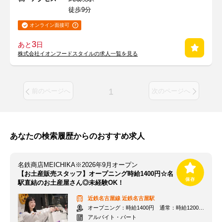
徒歩9分
オンライン面接可
3
あと
日
株式会社イオンフードスタイルの求人一覧を見る
1
前のページへ
次のページへ
あなたの検索履歴からのおすすめ求人
名鉄商店MEICHIKA※2026年9月オープン
【お土産販売スタッフ】オープニング時給1400円☆名
駅直結のお土産屋さん◎未経験OK！
近鉄名古屋線
近鉄名古屋駅
オープニング：時給1400円 通常：時給1200円～＋交通費全額支給
アルバイト・パート