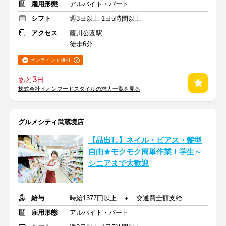
雇用形態
アルバイト・パート
シフト
週3日以上 1日5時間以上
アクセス
葭川公園駅
徒歩6分
オンライン面接可
3
あと
日
株式会社イオンフードスタイルの求人一覧を見る
グルメシティ武蔵境店
【品出し】ネイル・ピアス・髪型
自由★モクモク簡単作業！学生～
シニアまで大歓迎
給与
時給1377円以上 ＋ 交通費全額支給
雇用形態
アルバイト・パート