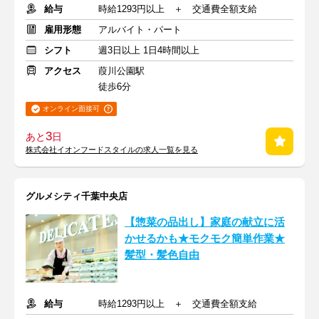
給与
時給1293円以上 ＋ 交通費全額支給
雇用形態
アルバイト・パート
シフト
週3日以上 1日4時間以上
アクセス
葭川公園駅
徒歩6分
オンライン面接可
3
あと
日
株式会社イオンフードスタイルの求人一覧を見る
グルメシティ千葉中央店
【惣菜の品出し】家庭の献立に活
かせるかも★モクモク簡単作業★
髪型・髪色自由
給与
時給1293円以上 ＋ 交通費全額支給