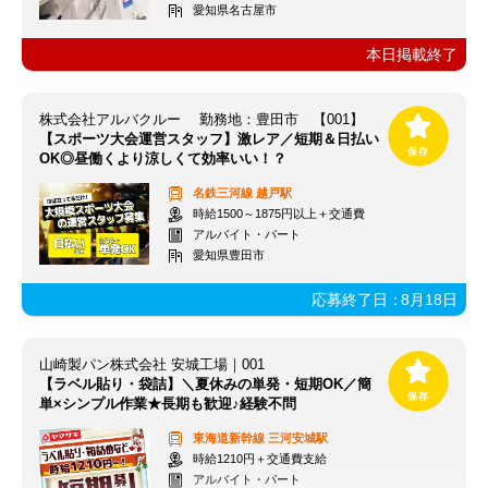
愛知県名古屋市
本日掲載終了
株式会社アルバクルー 勤務地：豊田市 【001】
【スポーツ大会運営スタッフ】激レア／短期＆日払い
OK◎昼働くより涼しくて効率いい！？
名鉄三河線
越戸駅
時給1500～1875円以上＋交通費
アルバイト・パート
愛知県豊田市
応募終了日：
8月18日
山崎製パン株式会社 安城工場｜001
【ラベル貼り・袋詰】＼夏休みの単発・短期OK／簡
単×シンプル作業★長期も歓迎♪経験不問
東海道新幹線
三河安城駅
時給1210円＋交通費支給
アルバイト・パート