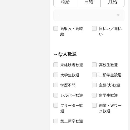
時給
日給
月給
高収入・高時
日払い／週払
給
い
～な人歓迎
未経験者歓迎
高校生歓迎
大学生歓迎
二部学生歓迎
学歴不問
主婦(夫)歓迎
シルバー歓迎
留学生歓迎
フリーター歓
副業・Ｗワー
迎
ク歓迎
第二新卒歓迎