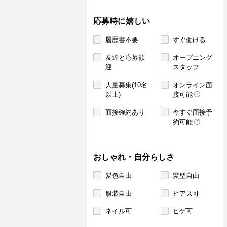
応募時に嬉しい
履歴書不要
すぐ働ける
友達と応募歓
オープニング
迎
スタッフ
大量募集(10名
オンライン面
以上)
接可能
面接確約あり
今すぐ面接予
約可能
おしゃれ・自分らしさ
髪色自由
髪型自由
服装自由
ピアス可
ネイル可
ヒゲ可