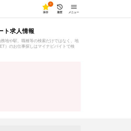
0
保存
履歴
メニュー
パート求人情報
。勤務地や駅、職種等の検索だけではなく、地
EET）のお仕事探しはマイナビバイトで検