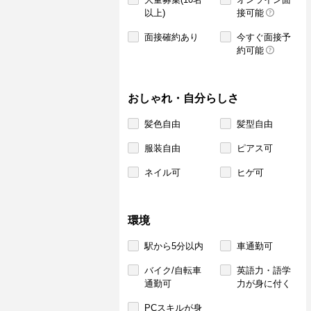
以上)
接可能
面接確約あり
今すぐ面接予
約可能
おしゃれ・自分らしさ
髪色自由
髪型自由
服装自由
ピアス可
ネイル可
ヒゲ可
環境
駅から5分以内
車通勤可
バイク/自転車
英語力・語学
通勤可
力が身に付く
PCスキルが身