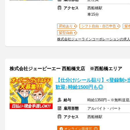
アクセス
西船橋駅
車15分
昇給あり
シフト自由・自己申告
髪
髪型自由
株式会社ジェーラインコーポレーションの求
株式会社ジェーピーエー 西船橋支店 ※西船橋エリア
【仕分け/シール貼り】<登録制
歓迎♪時給1500円も◎
給与
時給1350円～※無料送
雇用形態
アルバイト・パート
アクセス
西船橋駅
オンライン面接可