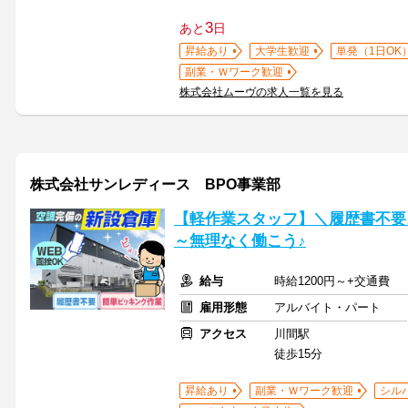
3
あと
日
昇給あり
大学生歓迎
単発（1日OK
副業・Ｗワーク歓迎
株式会社ムーヴの求人一覧を見る
株式会社サンレディース BPO事業部
【軽作業スタッフ】＼履歴書不要
～無理なく働こう♪
給与
時給1200円～+交通費
雇用形態
アルバイト・パート
アクセス
川間駅
徒歩15分
昇給あり
副業・Ｗワーク歓迎
シル