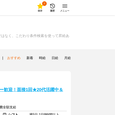
0
保存
履歴
メニュー
ではなく、こだわり条件検索を使って昇給あ
|
おすすめ
新着
時給
日給
月給
ー歓迎！面接1回★20代活躍中＆
通費全額支給
シフト
週5日 1日8時間以上