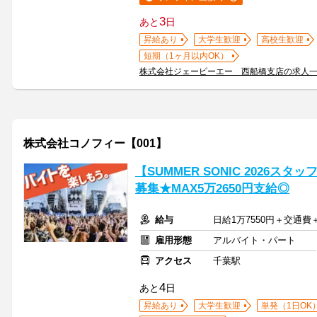
3
あと
日
昇給あり
大学生歓迎
高校生歓迎
短期（1ヶ月以内OK）
株式会社ジェーピーエー 西船橋支店の求人
株式会社コノフィー【001】
【SUMMER SONIC 2026スタッ
募集★MAX5万2650円支給◎
給与
日給1万7550円＋交通
雇用形態
アルバイト・パート
アクセス
千葉駅
4
あと
日
昇給あり
大学生歓迎
単発（1日OK