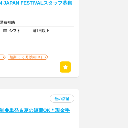
 JAPAN FESTIVALスタッフ募集
交通費補助
シフト
週1日以上
）
短期（1ヶ月以内OK）
他の店舗
制◆単発＆夏の短期OK＊現金手