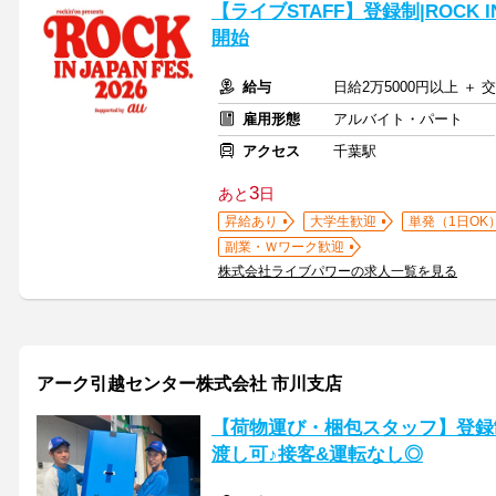
【ライブSTAFF】登録制|ROCK IN
開始
給与
日給2万5000円以上 ＋ 
雇用形態
アルバイト・パート
アクセス
千葉駅
3
あと
日
昇給あり
大学生歓迎
単発（1日OK
副業・Ｗワーク歓迎
株式会社ライブパワーの求人一覧を見る
アーク引越センター株式会社 市川支店
【荷物運び・梱包スタッフ】登録
渡し可♪接客&運転なし◎