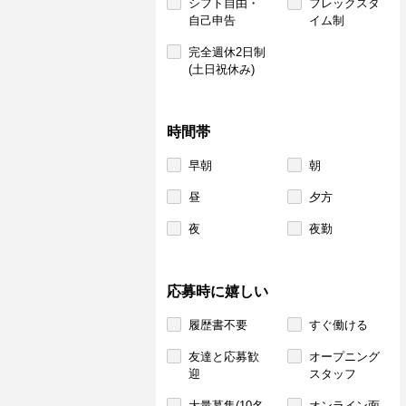
シフト自由・
フレックスタ
自己申告
イム制
完全週休2日制
(土日祝休み)
時間帯
早朝
朝
昼
夕方
夜
夜勤
応募時に嬉しい
履歴書不要
すぐ働ける
友達と応募歓
オープニング
迎
スタッフ
大量募集(10名
オンライン面