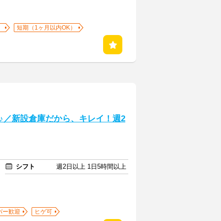
）
短期（1ヶ月以内OK）
♪／新設倉庫だから、キレイ！週2
シフト
週2日以上 1日5時間以上
バー歓迎
ヒゲ可