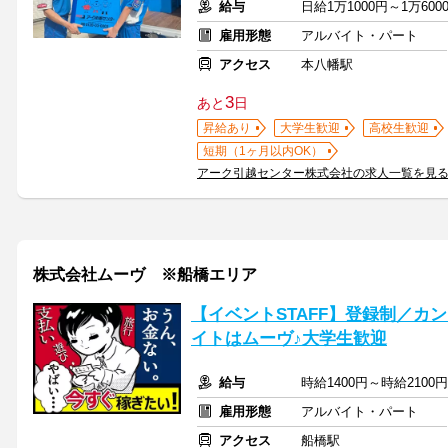
給与
日給1万1000円～1万600
雇用形態
アルバイト・パート
アクセス
本八幡駅
3
あと
日
昇給あり
大学生歓迎
高校生歓迎
短期（1ヶ月以内OK）
アーク引越センター株式会社の求人一覧を見
株式会社ムーヴ ※船橋エリア
【イベントSTAFF】登録制／カ
イトはムーヴ♪大学生歓迎
給与
時給1400円～時給2100
雇用形態
アルバイト・パート
アクセス
船橋駅