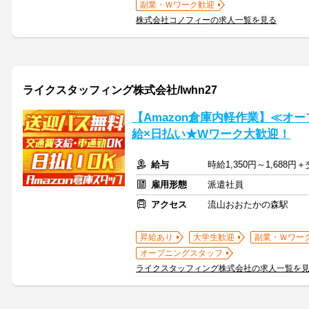
副業・Ｗワーク歓迎
株式会社コノフィーの求人一覧を見る
ライクスタッフィング株式会社/lwhn27
【Amazon倉庫内軽作業】≪オ
給×日払い★Wワーク大歓迎！
給与
時給1,350円～1,688
雇用形態
派遣社員
アクセス
流山おおたかの森駅
昇給あり
大学生歓迎
副業・Ｗワー
オープニングスタッフ
ライクスタッフィング株式会社の求人一覧を