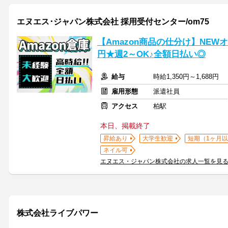
エヌエス･ジャパン株式会社 採用受付センター/om75
【Amazon商品の仕分け】NEW
円★週2～OK♪全額日払い◎
給与
時給1,350円～1,688円
雇用形態
派遣社員
アクセス
柏駅
本日、掲載終了
昇給あり
大学生歓迎
短期（1ヶ月以
ネイル可
エヌエス・ジャパン株式会社の求人一覧を見
株式会社ライブパワー