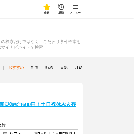
保存
履歴
メニュー
等の検索だけではなく、こだわり条件検索を
はマイナビバイトで検索！
|
おすすめ
新着
時給
日給
月給
◎時給1600円！土日祝休み＆残
支給
シフト
週3日以上 1日8時間以上