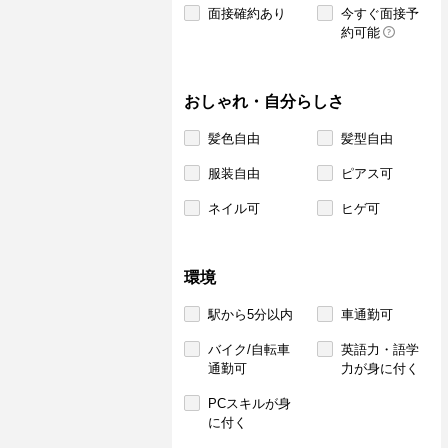
面接確約あり
今すぐ面接予
約可能
おしゃれ・自分らしさ
髪色自由
髪型自由
服装自由
ピアス可
ネイル可
ヒゲ可
環境
駅から5分以内
車通勤可
バイク/自転車
英語力・語学
通勤可
力が身に付く
PCスキルが身
に付く