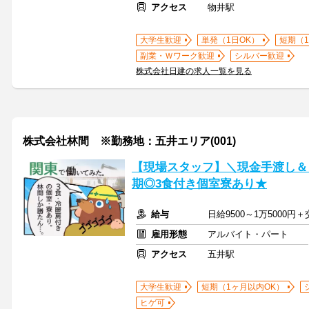
アクセス
物井駅
大学生歓迎
単発（1日OK）
短期（
副業・Ｗワーク歓迎
シルバー歓迎
株式会社日建の求人一覧を見る
株式会社林間 ※勤務地：五井エリア(001)
【現場スタッフ】＼現金手渡し＆
期◎3食付き個室寮あり★
給与
日給9500～1万5000
雇用形態
アルバイト・パート
アクセス
五井駅
大学生歓迎
短期（1ヶ月以内OK）
ヒゲ可