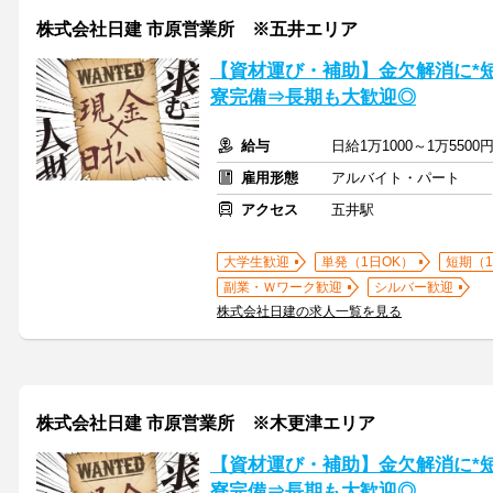
株式会社日建 市原営業所 ※五井エリア
【資材運び・補助】金欠解消に*
寮完備⇒長期も大歓迎◎
給与
日給1万1000～1万55
雇用形態
アルバイト・パート
アクセス
五井駅
大学生歓迎
単発（1日OK）
短期（
副業・Ｗワーク歓迎
シルバー歓迎
株式会社日建の求人一覧を見る
株式会社日建 市原営業所 ※木更津エリア
【資材運び・補助】金欠解消に*
寮完備⇒長期も大歓迎◎