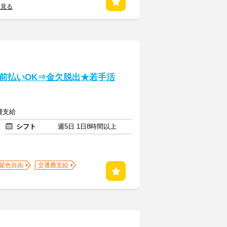
を見る
前払いOK⇒金欠脱出★若手活
費支給
シフト
週5日 1日8時間以上
髪色自由
交通費支給