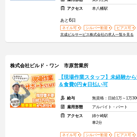
アクセス
本八幡駅
6
あと
日
ネイル可
シルバー歓迎
ピアス可
京成ビルサービス株式会社の求人一覧を見る
株式会社ビルド・ワン 市原営業所
【現場作業スタッフ】未経験から
＆食費0円★日払い可
給与
無資格：日給1万～1万300
雇用形態
アルバイト・パート
アクセス
姉ケ崎駅
車2分
ネイル可
シルバー歓迎
ピアス可