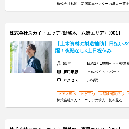
株式会社林間 新宿募集センターの求人一覧
株式会社スカイ・エッヂ (勤務地：八街エリア)【001】
【土木資材の製造補助】日払い＆
躍！夜勤なし×土日祝休み
給与
日給1万1000円～＋交通
雇用形態
アルバイト・パート
アクセス
八街駅
ピアス可
ヒゲ可
未経験者歓迎
株式会社スカイ・エッヂの求人一覧を見る