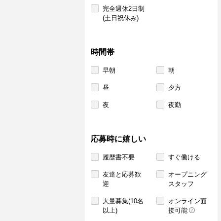
完全週休2日制
(土日祝休み)
時間帯
早朝
朝
昼
夕方
夜
夜勤
応募時に嬉しい
履歴書不要
すぐ働ける
友達と応募歓
オープニング
迎
スタッフ
大量募集(10名
オンライン面
以上)
接可能