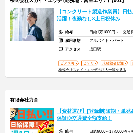
株式会社スカイ・エッヂ (勤務地：富里エリア)【001】
【コンクリート製造作業員】日払
活躍！夜勤なし×土日祝休み
給与
日給1万1000円～＋交通
雇用形態
アルバイト・パート
アクセス
成田駅
ピアス可
ヒゲ可
未経験者歓迎
株式会社スカイ・エッヂの求人一覧を見る
有限会社力舎
【資材運び】[登録制]短期・単発
保証◎交通費全額支給！
給与
日給9000～1万5000