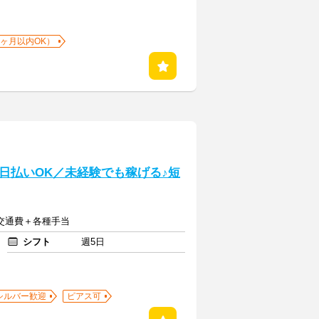
1ヶ月以内OK）
日払いOK／未経験でも稼げる♪短
円＋交通費＋各種手当
シフト
週5日
シルバー歓迎
ピアス可