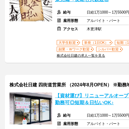
給与
日給1万1000～1万55
雇用形態
アルバイト・パート
アクセス
木更津駅
大学生歓迎
単発（1日OK）
短期（
副業・Ｗワーク歓迎
シルバー歓迎
株式会社日建の求人一覧を見る
株式会社日建 四街道営業所 （2024年8月OPEN） ※勤
【資材運び】リニューアルオープ
勤務可◎短期＆日払いOK♪
給与
日給1万1000～1万55
雇用形態
アルバイト・パート