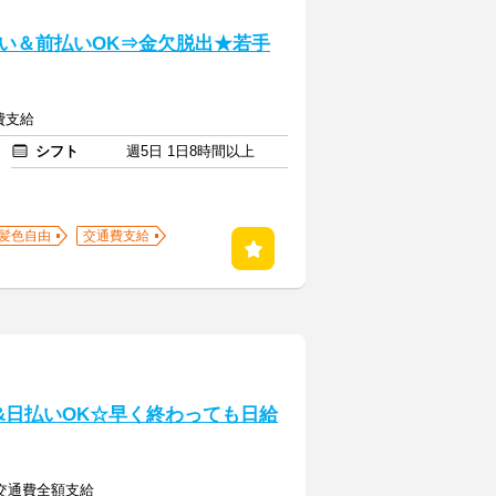
い＆前払いOK⇒金欠脱出★若手
費支給
シフト
週5日 1日8時間以上
髪色自由
交通費支給
&日払いOK☆早く終わっても日給
円＋交通費全額支給