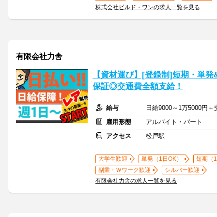
株式会社ビルド・ワンの求人一覧を見る
有限会社力舎
【資材運び】[登録制]短期・単発
保証◎交通費全額支給！
給与
日給9000～1万5000
雇用形態
アルバイト・パート
アクセス
松戸駅
大学生歓迎
単発（1日OK）
短期（
副業・Ｗワーク歓迎
シルバー歓迎
有限会社力舎の求人一覧を見る