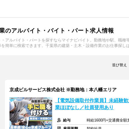
業のアルバイト・バイト・パート求人情報
ト・アルバイト・パートを探すならマイナビバイト。勤務地や駅、職種
事を簡単に検索できます。千葉県の建築・土木・設備作業のお仕事探し
並び替え
京成ビルサービス株式会社 ※勤務地：本八幡エリア
【電気設備取付作業員】未経験歓迎
業ほぼなし／社員登用あり
給与
時給1600円+交通費全額
雇用形態
契約社員