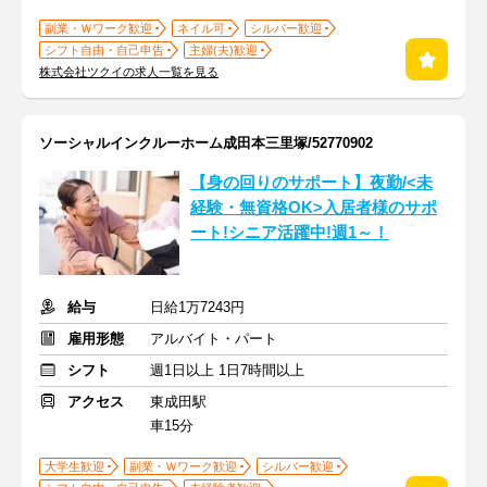
副業・Ｗワーク歓迎
ネイル可
シルバー歓迎
シフト自由・自己申告
主婦(夫)歓迎
株式会社ツクイの求人一覧を見る
ソーシャルインクルーホーム成田本三里塚/52770902
【身の回りのサポート】夜勤/<未
経験・無資格OK>入居者様のサポ
ート!シニア活躍中!週1～！
給与
日給1万7243円
雇用形態
アルバイト・パート
シフト
週1日以上 1日7時間以上
アクセス
東成田駅
車15分
大学生歓迎
副業・Ｗワーク歓迎
シルバー歓迎