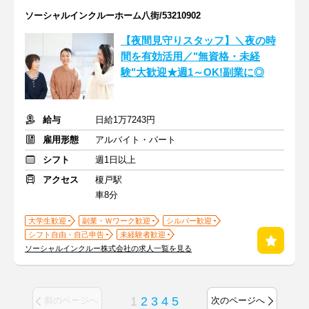
ソーシャルインクルーホーム八街/53210902
【夜間見守りスタッフ】＼夜の時
間を有効活用／"無資格・未経
験"大歓迎★週1～OK!副業に◎
給与
日給1万7243円
雇用形態
アルバイト・パート
シフト
週1日以上
アクセス
榎戸駅
車8分
大学生歓迎
副業・Ｗワーク歓迎
シルバー歓迎
シフト自由・自己申告
未経験者歓迎
ソーシャルインクルー株式会社の求人一覧を見る
1
2
3
4
5
前のページへ
次のページへ