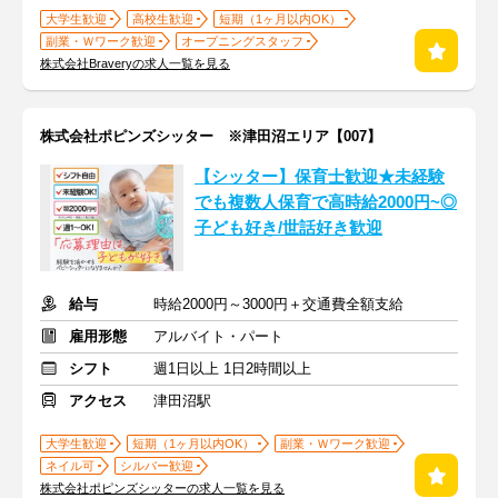
大学生歓迎
高校生歓迎
短期（1ヶ月以内OK）
副業・Ｗワーク歓迎
オープニングスタッフ
株式会社Braveryの求人一覧を見る
株式会社ポピンズシッター ※津田沼エリア【007】
【シッター】保育士歓迎★未経験
でも複数人保育で高時給2000円~◎
子ども好き/世話好き歓迎
給与
時給2000円～3000円＋交通費全額支給
雇用形態
アルバイト・パート
シフト
週1日以上 1日2時間以上
アクセス
津田沼駅
大学生歓迎
短期（1ヶ月以内OK）
副業・Ｗワーク歓迎
ネイル可
シルバー歓迎
株式会社ポピンズシッターの求人一覧を見る