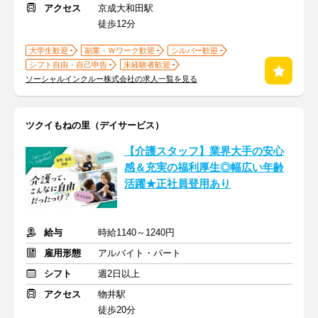
アクセス
京成大和田駅
徒歩12分
大学生歓迎
副業・Ｗワーク歓迎
シルバー歓迎
シフト自由・自己申告
未経験者歓迎
ソーシャルインクルー株式会社の求人一覧を見る
ツクイもねの里（デイサービス）
【介護スタッフ】業界大手の安心
感＆充実の福利厚生◎幅広い年齢
活躍★正社員登用あり
給与
時給1140～1240円
雇用形態
アルバイト・パート
シフト
週2日以上
アクセス
物井駅
徒歩20分