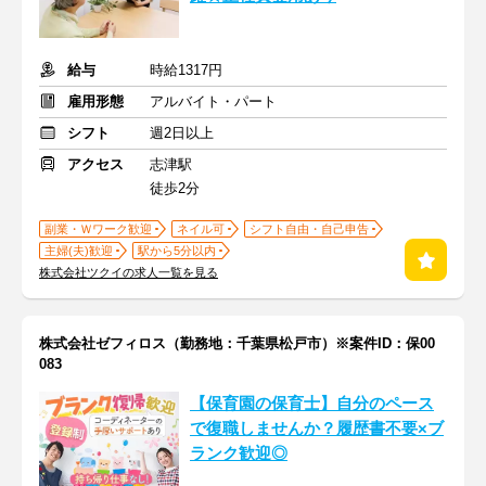
給与
時給1317円
雇用形態
アルバイト・パート
シフト
週2日以上
アクセス
志津駅
徒歩2分
副業・Ｗワーク歓迎
ネイル可
シフト自由・自己申告
主婦(夫)歓迎
駅から5分以内
株式会社ツクイの求人一覧を見る
株式会社ゼフィロス（勤務地：千葉県松戸市）※案件ID：保00
083
【保育園の保育士】自分のペース
で復職しませんか？履歴書不要×ブ
ランク歓迎◎