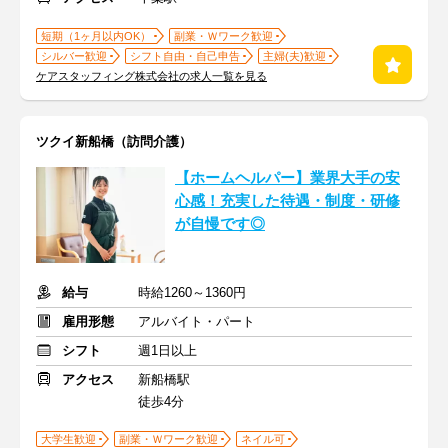
短期（1ヶ月以内OK）
副業・Ｗワーク歓迎
シルバー歓迎
シフト自由・自己申告
主婦(夫)歓迎
ケアスタッフィング株式会社の求人一覧を見る
ツクイ新船橋（訪問介護）
【ホームヘルパー】業界大手の安
心感！充実した待遇・制度・研修
が自慢です◎
給与
時給1260～1360円
雇用形態
アルバイト・パート
シフト
週1日以上
アクセス
新船橋駅
徒歩4分
大学生歓迎
副業・Ｗワーク歓迎
ネイル可