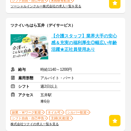
シフト自由・自己申告
未経験者歓迎
ソーシャルインクルー株式会社の求人一覧を見る
ツクイいちはら五井（デイサービス）
【介護スタッフ】業界大手の安心
感＆充実の福利厚生◎幅広い年齢
活躍★正社員登用あり
給与
時給1140～1200円
雇用形態
アルバイト・パート
シフト
週2日以上
アクセス
五井駅
車6分
副業・Ｗワーク歓迎
ネイル可
シルバー歓迎
シフト自由・自己申告
主婦(夫)歓迎
株式会社ツクイの求人一覧を見る