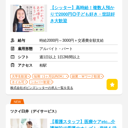
【シッター】高時給！複数人預か
りで2000円◎子ども好き・世話好
き大歓迎
給与
時給2000円～3000円＋交通費全額支給
雇用形態
アルバイト・パート
シフト
週1日以上 1日2時間以上
アクセス
柏駅
大学生歓迎
短期（1ヶ月以内OK）
副業・Ｗワーク歓迎
ネイル可
シルバー歓迎
株式会社ポピンズシッターの求人一覧を見る
NEW
ツクイ臼井（デイサービス）
【看護スタッフ】医療ケアetc...介