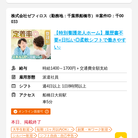
株式会社ゼフィロス（勤務地：千葉県船橋市）※案件ID：千00
033
【特別養護老人ホーム】履歴書不
要×日払い◎柔軟シフトで働きやす
い♪
給与
時給1400～1700円＋交通費全額支給
雇用形態
派遣社員
シフト
週4日以上 1日8時間以上
アクセス
船橋日大前駅
車5分
オンライン面接可
本日、掲載終了
大学生歓迎
短期（1ヶ月以内OK）
副業・Ｗワーク歓迎
シルバー歓迎
シフト自由・自己申告