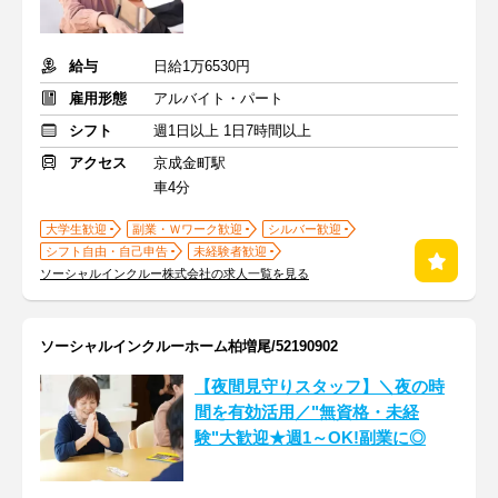
給与
日給1万6530円
雇用形態
アルバイト・パート
シフト
週1日以上 1日7時間以上
アクセス
京成金町駅
車4分
大学生歓迎
副業・Ｗワーク歓迎
シルバー歓迎
シフト自由・自己申告
未経験者歓迎
ソーシャルインクルー株式会社の求人一覧を見る
ソーシャルインクルーホーム柏増尾/52190902
【夜間見守りスタッフ】＼夜の時
間を有効活用／"無資格・未経
験"大歓迎★週1～OK!副業に◎