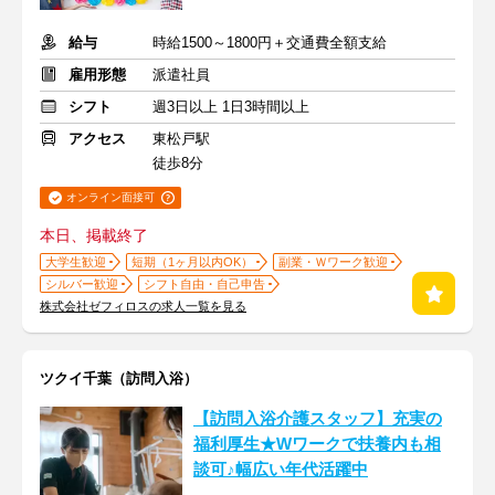
給与
時給1500～1800円＋交通費全額支給
雇用形態
派遣社員
シフト
週3日以上 1日3時間以上
アクセス
東松戸駅
徒歩8分
オンライン面接可
本日、掲載終了
大学生歓迎
短期（1ヶ月以内OK）
副業・Ｗワーク歓迎
シルバー歓迎
シフト自由・自己申告
株式会社ゼフィロスの求人一覧を見る
ツクイ千葉（訪問入浴）
【訪問入浴介護スタッフ】充実の
福利厚生★Wワークで扶養内も相
談可♪幅広い年代活躍中