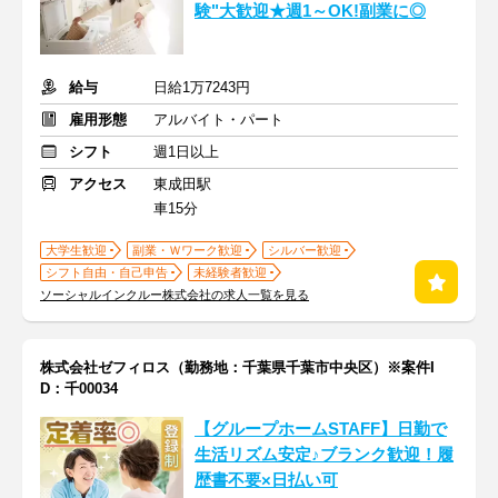
験"大歓迎★週1～OK!副業に◎
給与
日給1万7243円
雇用形態
アルバイト・パート
シフト
週1日以上
アクセス
東成田駅
車15分
大学生歓迎
副業・Ｗワーク歓迎
シルバー歓迎
シフト自由・自己申告
未経験者歓迎
ソーシャルインクルー株式会社の求人一覧を見る
株式会社ゼフィロス（勤務地：千葉県千葉市中央区）※案件I
D：千00034
【グループホームSTAFF】日勤で
生活リズム安定♪ブランク歓迎！履
歴書不要×日払い可