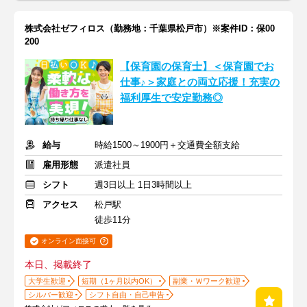
株式会社ゼフィロス（勤務地：千葉県松戸市）※案件ID：保00
200
【保育園の保育士】＜保育園でお
仕事♪＞家庭との両立応援！充実の
福利厚生で安定勤務◎
給与
時給1500～1900円＋交通費全額支給
雇用形態
派遣社員
シフト
週3日以上 1日3時間以上
アクセス
松戸駅
徒歩11分
オンライン面接可
本日、掲載終了
大学生歓迎
短期（1ヶ月以内OK）
副業・Ｗワーク歓迎
シルバー歓迎
シフト自由・自己申告