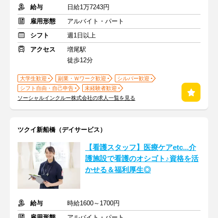
給与
日給1万7243円
雇用形態
アルバイト・パート
シフト
週1日以上
アクセス
増尾駅
徒歩12分
大学生歓迎
副業・Ｗワーク歓迎
シルバー歓迎
シフト自由・自己申告
未経験者歓迎
ソーシャルインクルー株式会社の求人一覧を見る
ツクイ新船橋（デイサービス）
【看護スタッフ】医療ケアetc...介
護施設で看護のオシゴト♪資格を活
かせる＆福利厚生◎
給与
時給1600～1700円
雇用形態
アルバイト・パート