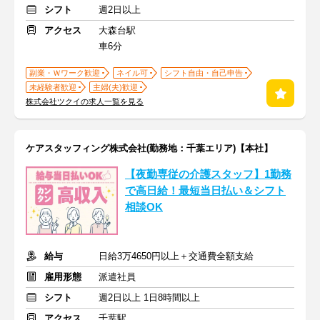
シフト
週2日以上
アクセス
大森台駅
車6分
副業・Ｗワーク歓迎
ネイル可
シフト自由・自己申告
未経験者歓迎
主婦(夫)歓迎
株式会社ツクイの求人一覧を見る
ケアスタッフィング株式会社(勤務地：千葉エリア)【本社】
【夜勤専従の介護スタッフ】1勤務
で高日給！最短当日払い＆シフト
相談OK
給与
日給3万4650円以上＋交通費全額支給
雇用形態
派遣社員
シフト
週2日以上 1日8時間以上
アクセス
千葉駅