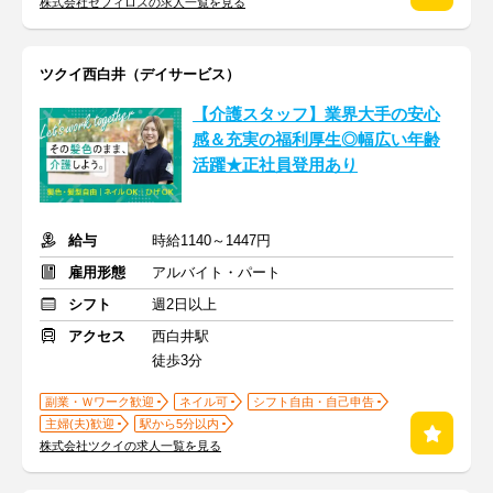
株式会社ゼフィロスの求人一覧を見る
ツクイ西白井（デイサービス）
【介護スタッフ】業界大手の安心
感＆充実の福利厚生◎幅広い年齢
活躍★正社員登用あり
給与
時給1140～1447円
雇用形態
アルバイト・パート
シフト
週2日以上
アクセス
西白井駅
徒歩3分
副業・Ｗワーク歓迎
ネイル可
シフト自由・自己申告
主婦(夫)歓迎
駅から5分以内
株式会社ツクイの求人一覧を見る