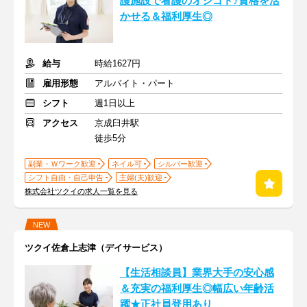
護施設で看護のオシゴト♪資格を活
かせる＆福利厚生◎
給与
時給1627円
雇用形態
アルバイト・パート
シフト
週1日以上
アクセス
京成臼井駅
徒歩5分
副業・Ｗワーク歓迎
ネイル可
シルバー歓迎
シフト自由・自己申告
主婦(夫)歓迎
株式会社ツクイの求人一覧を見る
NEW
ツクイ佐倉上志津（デイサービス）
【生活相談員】業界大手の安心感
＆充実の福利厚生◎幅広い年齢活
躍★正社員登用あり