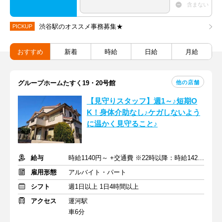
含まない
渋谷駅のオススメ事務募集★
PICKUP
おすすめ
新着
時給
日給
月給
他の店舗
グループホームたすく19・20号館
【見守りスタッフ】週1～♪短期O
K！身体介助なし♪ケガしないよう
に温かく見守ること♪
給与
時給1140円～ +交通費 ※22時以降：時給1425円～
雇用形態
アルバイト・パート
シフト
週1日以上 1日4時間以上
アクセス
運河駅
車6分