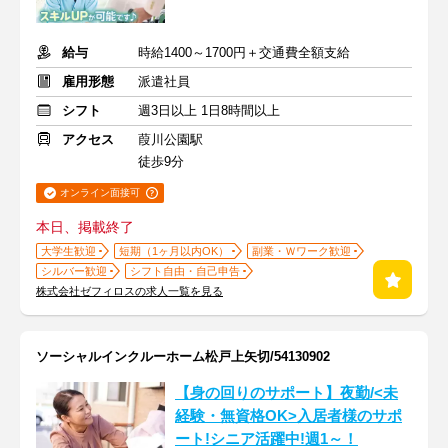
給与
時給1400～1700円＋交通費全額支給
雇用形態
派遣社員
シフト
週3日以上 1日8時間以上
アクセス
葭川公園駅
徒歩9分
オンライン面接可
本日、掲載終了
大学生歓迎
短期（1ヶ月以内OK）
副業・Ｗワーク歓迎
シルバー歓迎
シフト自由・自己申告
株式会社ゼフィロスの求人一覧を見る
ソーシャルインクルーホーム松戸上矢切/54130902
【身の回りのサポート】夜勤/<未
経験・無資格OK>入居者様のサポ
ート!シニア活躍中!週1～！