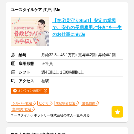
ユースタイルケア 江戸川/Je
【在宅見守りStaff】安定の業界
で、安心の長期雇用♪"好き"を一生
のお仕事に★/Je
給与
月給32.3～45.1万円+賞与年2回+昇給年1回+交通費全額
雇用形態
正社員
シフト
週4日以上 1日8時間以上
アクセス
柏駅
オンライン面接可
シルバー歓迎
ヒゲ可
未経験者歓迎
髪色自由
主婦(夫)歓迎
ユースタイルラボラトリー株式会社の求人一覧を見る