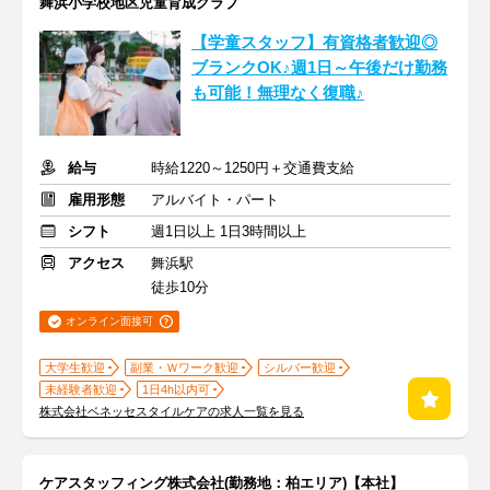
舞浜小学校地区児童育成クラブ
【学童スタッフ】有資格者歓迎◎
ブランクOK♪週1日～午後だけ勤務
も可能！無理なく復職♪
給与
時給1220～1250円＋交通費支給
雇用形態
アルバイト・パート
シフト
週1日以上 1日3時間以上
アクセス
舞浜駅
徒歩10分
オンライン面接可
大学生歓迎
副業・Ｗワーク歓迎
シルバー歓迎
未経験者歓迎
1日4h以内可
株式会社ベネッセスタイルケアの求人一覧を見る
ケアスタッフィング株式会社(勤務地：柏エリア)【本社】