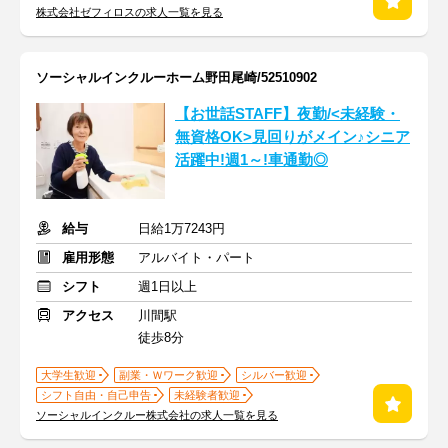
株式会社ゼフィロスの求人一覧を見る
ソーシャルインクルーホーム野田尾崎/52510902
【お世話STAFF】夜勤/<未経験・
無資格OK>見回りがメイン♪シニア
活躍中!週1～!車通勤◎
給与
日給1万7243円
雇用形態
アルバイト・パート
シフト
週1日以上
アクセス
川間駅
徒歩8分
大学生歓迎
副業・Ｗワーク歓迎
シルバー歓迎
シフト自由・自己申告
未経験者歓迎
ソーシャルインクルー株式会社の求人一覧を見る