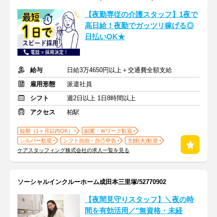
【夜勤専従の介護スタッフ】1夜で
高日給！夜勤でガッツリ稼げる◎
日払いOK★
給与
日給3万4650円以上＋交通費全額支給
雇用形態
派遣社員
シフト
週2日以上 1日8時間以上
アクセス
柏駅
短期（1ヶ月以内OK）
副業・Ｗワーク歓迎
シルバー歓迎
シフト自由・自己申告
主婦(夫)歓迎
ケアスタッフィング株式会社の求人一覧を見る
ソーシャルインクルーホーム成田本三里塚/52770902
【夜間見守りスタッフ】＼夜の時
間を有効活用／"無資格・未経