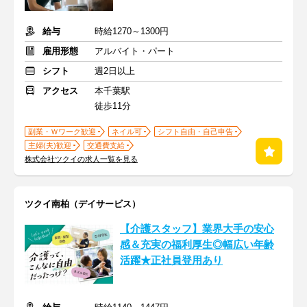
給与
時給1270～1300円
雇用形態
アルバイト・パート
シフト
週2日以上
アクセス
本千葉駅
徒歩11分
副業・Ｗワーク歓迎
ネイル可
シフト自由・自己申告
主婦(夫)歓迎
交通費支給
株式会社ツクイの求人一覧を見る
ツクイ南柏（デイサービス）
【介護スタッフ】業界大手の安心
感＆充実の福利厚生◎幅広い年齢
活躍★正社員登用あり