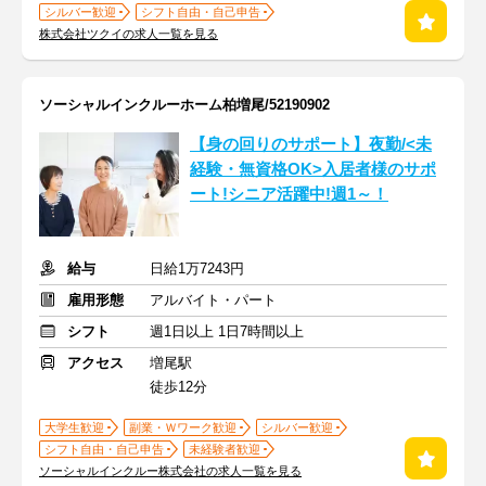
シルバー歓迎
シフト自由・自己申告
株式会社ツクイの求人一覧を見る
ソーシャルインクルーホーム柏増尾/52190902
【身の回りのサポート】夜勤/<未
経験・無資格OK>入居者様のサポ
ート!シニア活躍中!週1～！
給与
日給1万7243円
雇用形態
アルバイト・パート
シフト
週1日以上 1日7時間以上
アクセス
増尾駅
徒歩12分
大学生歓迎
副業・Ｗワーク歓迎
シルバー歓迎
シフト自由・自己申告
未経験者歓迎
ソーシャルインクルー株式会社の求人一覧を見る