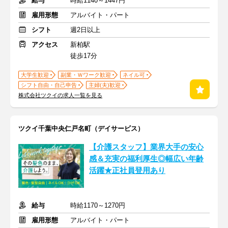
給与
時給1140～1447円
雇用形態
アルバイト・パート
シフト
週2日以上
アクセス
新柏駅
徒歩17分
大学生歓迎
副業・Ｗワーク歓迎
ネイル可
シフト自由・自己申告
主婦(夫)歓迎
株式会社ツクイの求人一覧を見る
ツクイ千葉中央仁戸名町（デイサービス）
【介護スタッフ】業界大手の安心
感＆充実の福利厚生◎幅広い年齢
活躍★正社員登用あり
給与
時給1170～1270円
雇用形態
アルバイト・パート