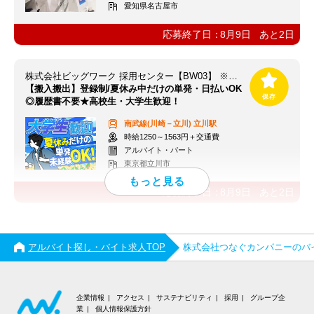
愛知県名古屋市
応募終了日：
8月9日
あと
2
日
株式会社ビッグワーク 採用センター【BW03】 ※立川エリア
【搬入搬出】登録制/夏休み中だけの単発・日払いOK
◎履歴書不要★高校生・大学生歓迎！
南武線(川崎－立川)
立川駅
時給1250～1563円＋交通費
アルバイト・パート
東京都立川市
応募終了日：
8月9日
あと
2
日
アルバイト探し・バイト求人TOP
株式会社つなぐカンパニーのバ
企業情報
アクセス
サステナビリティ
採用
グループ企
業
個人情報保護方針