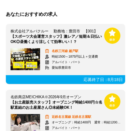
あなたにおすすめの求人
株式会社アルバクルー 勤務地：豊田市 【001】
【スポーツ大会運営スタッフ】激レア／短期＆日払い
OK◎昼働くより涼しくて効率いい！？
名鉄三河線
越戸駅
時給1500～1875円以上＋交通費
アルバイト・パート
愛知県豊田市
応募終了日：
8月18日
名鉄商店MEICHIKA※2026年9月オープン
【お土産販売スタッフ】オープニング時給1400円☆名
駅直結のお土産屋さん◎未経験OK！
近鉄名古屋線
近鉄名古屋駅
オープニング：時給1400円 通常：時給1200円～＋交通費全額支給
アルバイト・パート