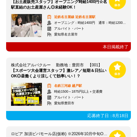
【お土産販売スタッフ】オープニング時給1400円☆名
駅直結のお土産屋さん◎未経験OK！
近鉄名古屋線
近鉄名古屋駅
オープニング：時給1400円 通常：時給1200円～＋交通費全額支給
アルバイト・パート
愛知県名古屋市
本日掲載終了
株式会社アルバクルー 勤務地：豊田市 【001】
【スポーツ大会運営スタッフ】激レア／短期＆日払い
OK◎昼働くより涼しくて効率いい！？
名鉄三河線
越戸駅
時給1500～1875円以上＋交通費
アルバイト・パート
愛知県豊田市
応募終了日：
8月18日
ロピア 加須ビバモール店(仮称) ※2026年10月中旬OPEN予定