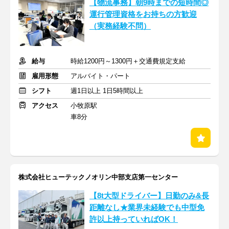
【物流事務】朝9時までの短時間◎
運行管理資格をお持ちの方歓迎
（実務経験不問）
給与
時給1200円～1300円＋交通費規定支給
雇用形態
アルバイト・パート
シフト
週1日以上 1日5時間以上
アクセス
小牧原駅
車8分
株式会社ヒューテックノオリン中部支店第一センター
【8t大型ドライバー】日勤のみ&長
距離なし★業界未経験でも中型免
許以上持っていればOK！