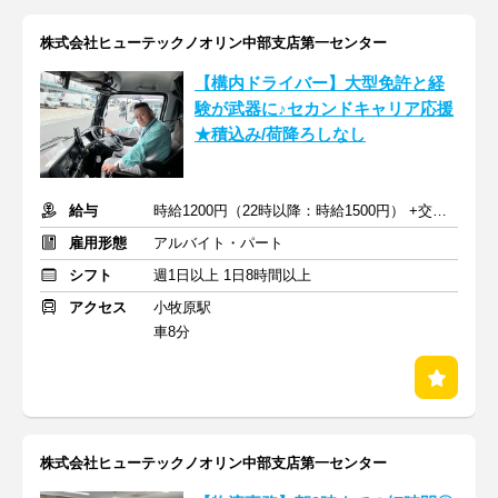
株式会社ヒューテックノオリン中部支店第一センター
【構内ドライバー】大型免許と経
験が武器に♪セカンドキャリア応援
★積込み/荷降ろしなし
給与
時給1200円（22時以降：時給1500円） +交通費
雇用形態
アルバイト・パート
シフト
週1日以上 1日8時間以上
アクセス
小牧原駅
車8分
株式会社ヒューテックノオリン中部支店第一センター