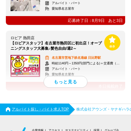
アルバイト・パート
愛知県名古屋市
応募終了日：
8月9日
あと
3
日
ロピア 熱田店
【ロピアスタッフ】名古屋市熱田区に初出店！オープ
ニングスタッフ大募集♪髪色自由/週2～
名古屋市営地下鉄名港線
日比野駅
時給1140円～1350円(部門による)＋交通費（社内規定）
アルバイト・パート
愛知県名古屋市
本日掲載終了
アルバイト探し・バイト求人TOP
株式会社アウンズ・ヤナギハラ
企業情報
アクセス
サステナビリティ
採用
グループ企