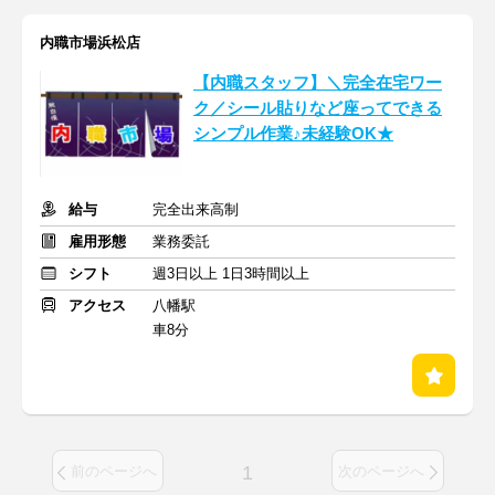
内職市場浜松店
【内職スタッフ】＼完全在宅ワー
ク／シール貼りなど座ってできる
シンプル作業♪未経験OK★
給与
完全出来高制
雇用形態
業務委託
シフト
週3日以上 1日3時間以上
アクセス
八幡駅
車8分
1
前のページへ
次のページへ