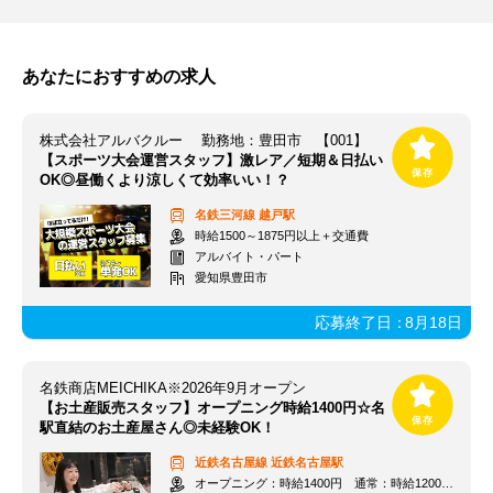
あなたにおすすめの求人
株式会社アルバクルー 勤務地：豊田市 【001】
【スポーツ大会運営スタッフ】激レア／短期＆日払い
OK◎昼働くより涼しくて効率いい！？
名鉄三河線
越戸駅
時給1500～1875円以上＋交通費
アルバイト・パート
愛知県豊田市
応募終了日：
8月18日
名鉄商店MEICHIKA※2026年9月オープン
【お土産販売スタッフ】オープニング時給1400円☆名
駅直結のお土産屋さん◎未経験OK！
近鉄名古屋線
近鉄名古屋駅
オープニング：時給1400円 通常：時給1200円～＋交通費全額支給