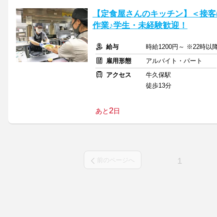
【定食屋さんのキッチン】＜接客
作業♪学生・未経験歓迎！
給与
時給1200円～ ※22時以降
雇用形態
アルバイト・パート
アクセス
牛久保駅
徒歩13分
2
あと
日
1
前のページへ