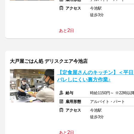
アクセス
今池駅
徒歩3分
2
あと
日
大戸屋ごはん処 デリスクエア今池店
【定食屋さんのキッチン】＜平日
バレしにくい裏方作業♪
給与
時給1150円～ ※22時以降
雇用形態
アルバイト・パート
アクセス
今池駅
徒歩3分
2
あと
日