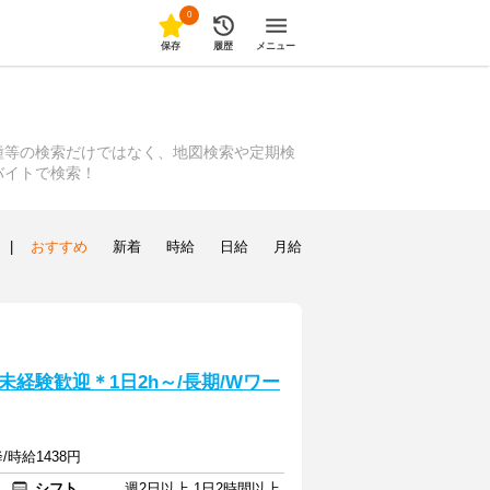
0
保存
履歴
メニュー
種等の検索だけではなく、地図検索や定期検
バイトで検索！
|
おすすめ
新着
時給
日給
月給
経験歓迎＊1日2h～/長期/Wワー
/時給1438円
シフト
週2日以上 1日2時間以上