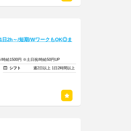
日2h～/短期/WワークもOK◎ま
/時給1500円 ※土日祝/時給50円UP
シフト
週2日以上 1日2時間以上