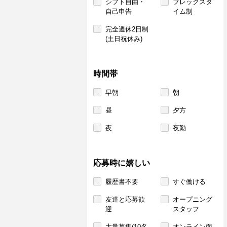
シフト自由・
フレックスタ
自己申告
イム制
完全週休2日制
(土日祝休み)
時間帯
早朝
朝
昼
夕方
夜
夜勤
応募時に嬉しい
履歴書不要
すぐ働ける
友達と応募歓
オープニング
迎
スタッフ
大量募集(10名
オンライン面