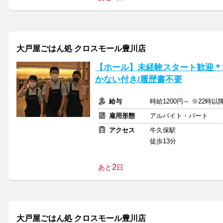
大戸屋ごはん処 クロスモール豊川店
【ホール】未経験スタート歓迎＊1
かない付き/履歴書不要
給与
時給1200円～ ※22時以降
雇用形態
アルバイト・パート
アクセス
牛久保駅
徒歩13分
2
あと
日
大戸屋ごはん処 クロスモール豊川店