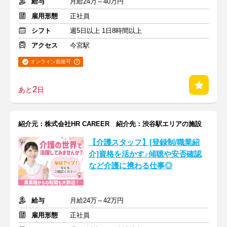
給与
月給24万～40万円
雇用形態
正社員
シフト
週5日以上 1日8時間以上
アクセス
今宮駅
オンライン面接可
2
あと
日
紹介元：株式会社HR CAREER 紹介先：渋谷駅エリアの施設
【介護スタッフ】[登録制/職業紹
介]資格を活かす♪傾聴や安否確認
など介護に携わる仕事◎
給与
月給24万～42万円
雇用形態
正社員