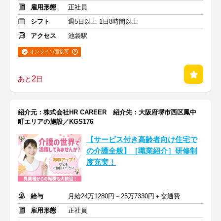
雇用形態
正社員
シフト
週5日以上 1日8時間以上
アクセス
池袋駅
オンライン面接可
2
あと
日
紹介元：株式会社HR CAREER 紹介先：大阪府堺市西区鳳中
町エリアの施設／KGS176
【サービス付き高齢者向け住宅で
の介護全般】［職業紹介］研修制
度充実！
給与
月給24万1280円～25万7330円＋交通費
雇用形態
正社員