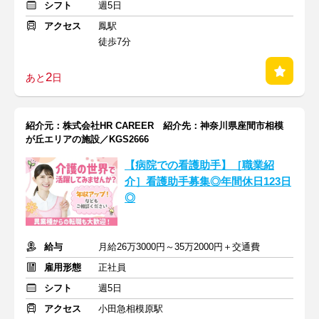
シフト
週5日
アクセス
鳳駅
徒歩7分
2
あと
日
紹介元：株式会社HR CAREER 紹介先：神奈川県座間市相模
が丘エリアの施設／KGS2666
【病院での看護助手】［職業紹
介］看護助手募集◎年間休日123日
◎
給与
月給26万3000円～35万2000円＋交通費
雇用形態
正社員
シフト
週5日
アクセス
小田急相模原駅