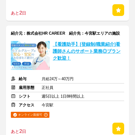
2
あと
日
紹介元：株式会社HR CAREER 紹介先：今宮駅エリアの施設
【看護助手】[登録制/職業紹介]看
護師さんのサポート業務◎ブラン
ク歓迎！
給与
月給24万～40万円
雇用形態
正社員
シフト
週5日以上 1日8時間以上
アクセス
今宮駅
オンライン面接可
2
あと
日