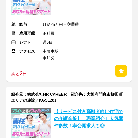
給与
月給25万円＋交通費
雇用形態
正社員
シフト
週5日
アクセス
南橋本駅
車11分
2
あと
日
紹介元：株式会社HR CAREER 紹介先：大阪府門真市柳田町
エリアの施設／KGS1281
【サービス付き高齢者向け住宅で
の介護全般】［職業紹介］人気案
件多数！非公開求人も◎