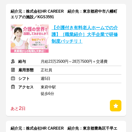
紹介元：株式会社HR CAREER 紹介先：東京都府中市八幡町
エリアの施設／KGS3591
【介護付き有料老人ホームでの介
護】［職業紹介］大手企業で研修
制度バッチリ！
給与
月給23万2500円～28万7500円＋交通費
雇用形態
正社員
シフト
週5日
アクセス
東府中駅
徒歩6分
2
あと
日
紹介元：株式会社HR CAREER 紹介先：東京都豊島区千早エ