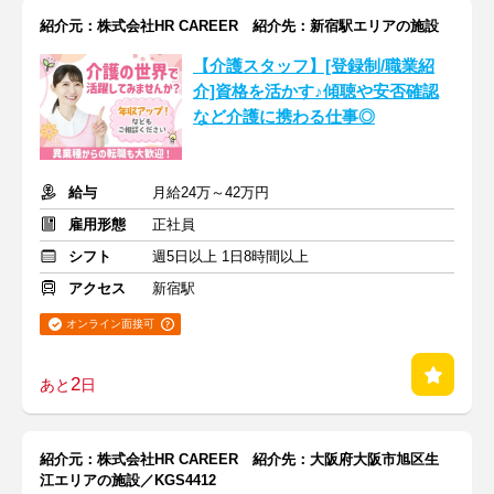
紹介元：株式会社HR CAREER 紹介先：新宿駅エリアの施設
【介護スタッフ】[登録制/職業紹
介]資格を活かす♪傾聴や安否確認
など介護に携わる仕事◎
給与
月給24万～42万円
雇用形態
正社員
シフト
週5日以上 1日8時間以上
アクセス
新宿駅
オンライン面接可
2
あと
日
紹介元：株式会社HR CAREER 紹介先：大阪府大阪市旭区生
江エリアの施設／KGS4412