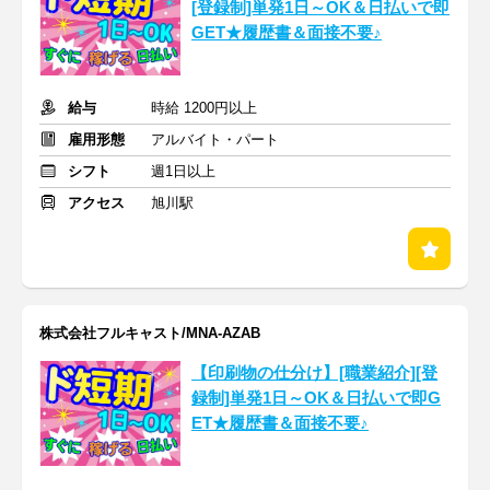
[登録制]単発1日～OK＆日払いで即
GET★履歴書＆面接不要♪
給与
時給 1200円以上
雇用形態
アルバイト・パート
シフト
週1日以上
アクセス
旭川駅
株式会社フルキャスト/MNA-AZAB
【印刷物の仕分け】[職業紹介][登
録制]単発1日～OK＆日払いで即G
ET★履歴書＆面接不要♪