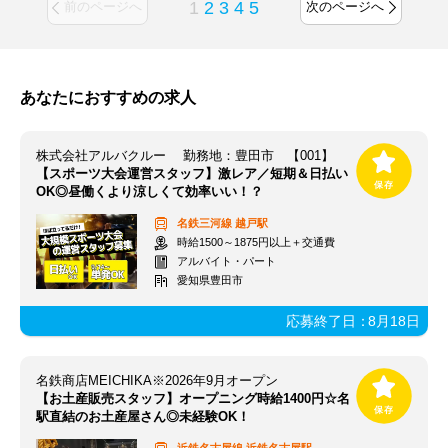
1
2
3
4
5
前のページへ
次のページへ
あなたにおすすめの求人
株式会社アルバクルー 勤務地：豊田市 【001】
【スポーツ大会運営スタッフ】激レア／短期＆日払い
OK◎昼働くより涼しくて効率いい！？
名鉄三河線
越戸駅
時給1500～1875円以上＋交通費
アルバイト・パート
愛知県豊田市
応募終了日：
8月18日
名鉄商店MEICHIKA※2026年9月オープン
【お土産販売スタッフ】オープニング時給1400円☆名
駅直結のお土産屋さん◎未経験OK！