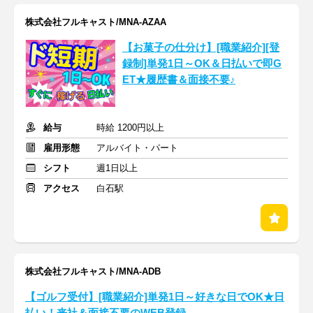
株式会社フルキャスト/MNA-AZAA
【お菓子の仕分け】[職業紹介][登
録制]単発1日～OK＆日払いで即G
ET★履歴書＆面接不要♪
給与
時給 1200円以上
雇用形態
アルバイト・パート
シフト
週1日以上
アクセス
白石駅
株式会社フルキャスト/MNA-ADB
【ゴルフ受付】[職業紹介]単発1日～好きな日でOK★日