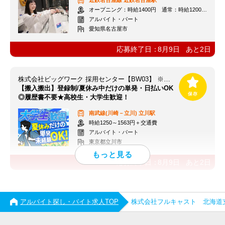
近鉄名古屋線
近鉄名古屋駅
オープニング：時給1400円 通常：時給1200円～＋交通費全額支給
アルバイト・パート
愛知県名古屋市
応募終了日：
8月9日
あと
2
日
株式会社ビッグワーク 採用センター【BW03】 ※立川エリア
【搬入搬出】登録制/夏休み中だけの単発・日払いOK
◎履歴書不要★高校生・大学生歓迎！
南武線(川崎－立川)
立川駅
時給1250～1563円＋交通費
アルバイト・パート
東京都立川市
応募終了日：
8月9日
あと
2
日
アルバイト探し・バイト求人TOP
株式会社フルキャスト 北海道