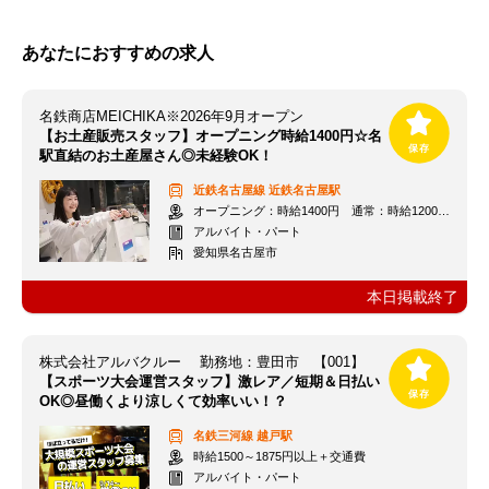
あなたにおすすめの求人
名鉄商店MEICHIKA※2026年9月オープン
【お土産販売スタッフ】オープニング時給1400円☆名
駅直結のお土産屋さん◎未経験OK！
近鉄名古屋線
近鉄名古屋駅
オープニング：時給1400円 通常：時給1200円～＋交通費全額支給
アルバイト・パート
愛知県名古屋市
本日掲載終了
株式会社アルバクルー 勤務地：豊田市 【001】
【スポーツ大会運営スタッフ】激レア／短期＆日払い
OK◎昼働くより涼しくて効率いい！？
名鉄三河線
越戸駅
時給1500～1875円以上＋交通費
アルバイト・パート