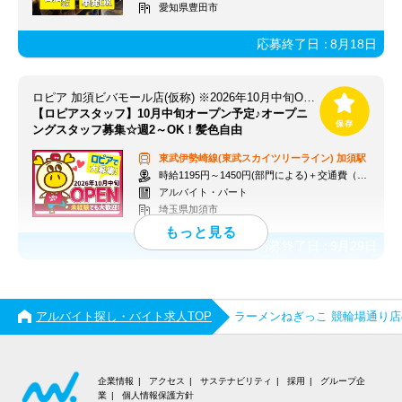
愛知県豊田市
応募終了日：
8月18日
ロピア 加須ビバモール店(仮称) ※2026年10月中旬OPEN予定
【ロピアスタッフ】10月中旬オープン予定♪オープニ
ングスタッフ募集☆週2～OK！髪色自由
東武伊勢崎線(東武スカイツリーライン)
加須駅
時給1195円～1450円(部門による)＋交通費（社内規定）
アルバイト・パート
埼玉県加須市
応募終了日：
9月29日
アルバイト探し・バイト求人TOP
ラーメンねぎっこ 競輪場通り
企業情報
アクセス
サステナビリティ
採用
グループ企
業
個人情報保護方針