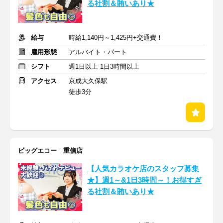
る社割＆賄いあり★
給与
時給1,140円～1,425円+交通費！
雇用形態
アルバイト・パート
シフト
週1日以上 1日3時間以上
アクセス
京成大久保駅
徒歩3分
ビッグエコー 重信店
【人気カラオケ店のスタッフ募集
★】週1～&1日3時間～！お得すぎ
る社割＆賄いあり★