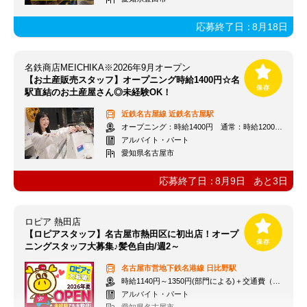
応募終了日：
8月18日
名鉄商店MEICHIKA※2026年9月オープン
【お土産販売スタッフ】オープニング時給1400円☆名
駅直結のお土産屋さん◎未経験OK！
近鉄名古屋線
近鉄名古屋駅
オープニング：時給1400円 通常：時給1200円～＋交通費全額支給
アルバイト・パート
愛知県名古屋市
応募終了日：
8月9日
あと
3
日
ロピア 熱田店
【ロピアスタッフ】名古屋市熱田区に初出店！オープ
ニングスタッフ大募集♪髪色自由/週2～
名古屋市営地下鉄名港線
日比野駅
時給1140円～1350円(部門による)＋交通費（社内規定）
アルバイト・パート