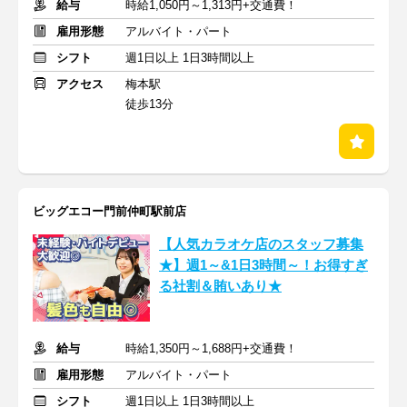
給与
時給1,050円～1,313円+交通費！
雇用形態
アルバイト・パート
シフト
週1日以上 1日3時間以上
アクセス
梅本駅
徒歩13分
ビッグエコー門前仲町駅前店
【人気カラオケ店のスタッフ募集
★】週1～&1日3時間～！お得すぎ
る社割＆賄いあり★
給与
時給1,350円～1,688円+交通費！
雇用形態
アルバイト・パート
シフト
週1日以上 1日3時間以上