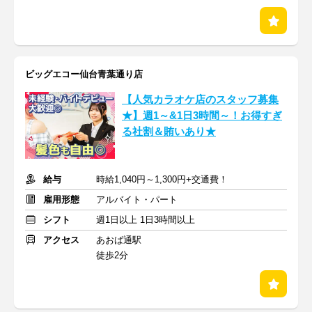
ビッグエコー仙台青葉通り店
【人気カラオケ店のスタッフ募集
★】週1～&1日3時間～！お得すぎ
る社割＆賄いあり★
給与
時給1,040円～1,300円+交通費！
雇用形態
アルバイト・パート
シフト
週1日以上 1日3時間以上
アクセス
あおば通駅
徒歩2分