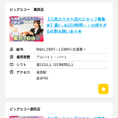
ビッグエコー 葛西店
【人気カラオケ店のスタッフ募集
★】週1～&1日3時間～！お得すぎ
る社割＆賄いあり★
給与
時給1,230円～1,538円+交通費！
雇用形態
アルバイト・パート
シフト
週1日以上 1日3時間以上
アクセス
葛西駅
徒歩4分
ビッグエコー原田店