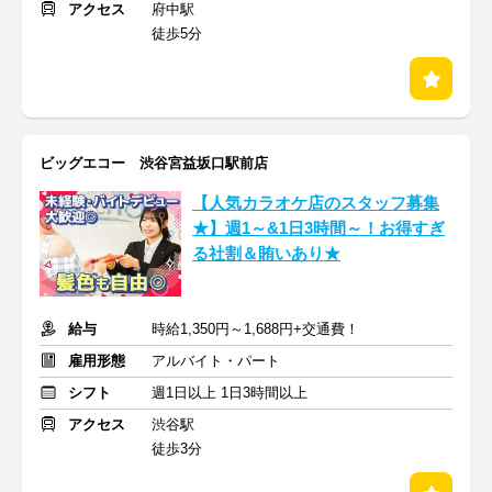
アクセス
府中駅
徒歩5分
ビッグエコー 渋谷宮益坂口駅前店
【人気カラオケ店のスタッフ募集
★】週1～&1日3時間～！お得すぎ
る社割＆賄いあり★
給与
時給1,350円～1,688円+交通費！
雇用形態
アルバイト・パート
シフト
週1日以上 1日3時間以上
アクセス
渋谷駅
徒歩3分