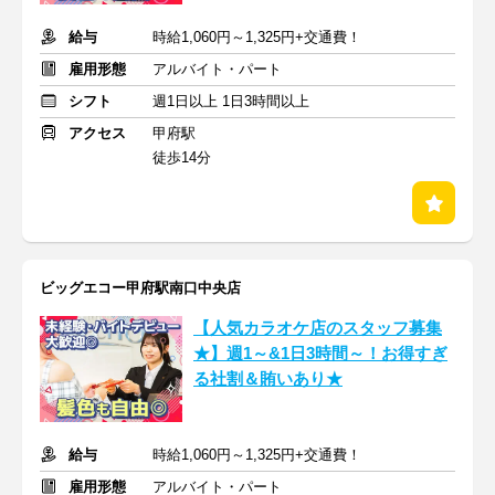
給与
時給1,060円～1,325円+交通費！
雇用形態
アルバイト・パート
シフト
週1日以上 1日3時間以上
アクセス
甲府駅
徒歩14分
ビッグエコー甲府駅南口中央店
【人気カラオケ店のスタッフ募集
★】週1～&1日3時間～！お得すぎ
る社割＆賄いあり★
給与
時給1,060円～1,325円+交通費！
雇用形態
アルバイト・パート