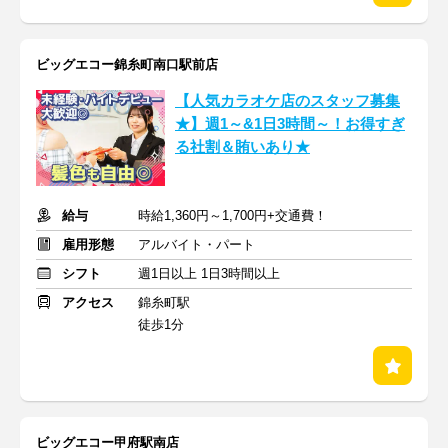
ビッグエコー錦糸町南口駅前店
【人気カラオケ店のスタッフ募集
★】週1～&1日3時間～！お得すぎ
る社割＆賄いあり★
給与
時給1,360円～1,700円+交通費！
雇用形態
アルバイト・パート
シフト
週1日以上 1日3時間以上
アクセス
錦糸町駅
徒歩1分
ビッグエコー甲府駅南店