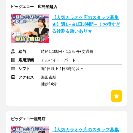
ビッグエコー 広島船越店
【人気カラオケ店のスタッフ募集
★】週1～&1日3時間～！お得すぎ
る社割＆賄いあり★
給与
時給1,100円～1,375円+交通費！
雇用形態
アルバイト・パート
シフト
週1日以上 1日3時間以上
アクセス
海田市駅
徒歩14分
ビッグエコー屋島店
【人気カラオケ店のスタッフ募集