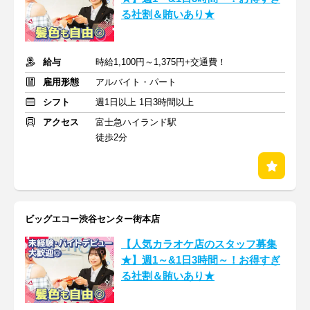
る社割＆賄いあり★
給与
時給1,100円～1,375円+交通費！
雇用形態
アルバイト・パート
シフト
週1日以上 1日3時間以上
アクセス
富士急ハイランド駅
徒歩2分
ビッグエコー渋谷センター街本店
【人気カラオケ店のスタッフ募集
★】週1～&1日3時間～！お得すぎ
る社割＆賄いあり★