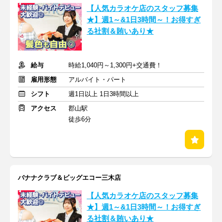
【人気カラオケ店のスタッフ募集
★】週1～&1日3時間～！お得すぎ
る社割＆賄いあり★
給与
時給1,040円～1,300円+交通費！
雇用形態
アルバイト・パート
シフト
週1日以上 1日3時間以上
アクセス
郡山駅
徒歩6分
バナナクラブ＆ビッグエコー三木店
【人気カラオケ店のスタッフ募集
★】週1～&1日3時間～！お得すぎ
る社割＆賄いあり★