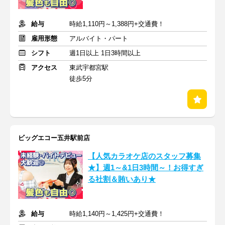
給与
時給1,110円～1,388円+交通費！
雇用形態
アルバイト・パート
シフト
週1日以上 1日3時間以上
アクセス
東武宇都宮駅
徒歩5分
ビッグエコー五井駅前店
【人気カラオケ店のスタッフ募集
★】週1～&1日3時間～！お得すぎ
る社割＆賄いあり★
給与
時給1,140円～1,425円+交通費！