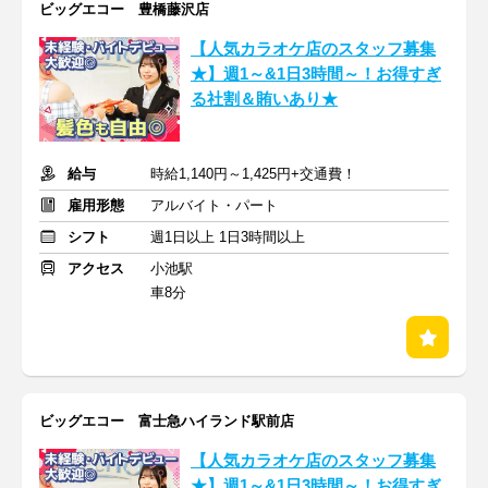
ビッグエコー 豊橋藤沢店
【人気カラオケ店のスタッフ募集
★】週1～&1日3時間～！お得すぎ
る社割＆賄いあり★
給与
時給1,140円～1,425円+交通費！
雇用形態
アルバイト・パート
シフト
週1日以上 1日3時間以上
アクセス
小池駅
車8分
ビッグエコー 富士急ハイランド駅前店
【人気カラオケ店のスタッフ募集
★】週1～&1日3時間～！お得すぎ