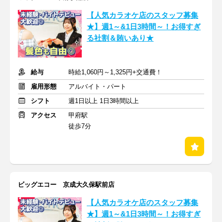
【人気カラオケ店のスタッフ募集
★】週1～&1日3時間～！お得すぎ
る社割＆賄いあり★
給与
時給1,060円～1,325円+交通費！
雇用形態
アルバイト・パート
シフト
週1日以上 1日3時間以上
アクセス
甲府駅
徒歩7分
ビッグエコー 京成大久保駅前店
【人気カラオケ店のスタッフ募集
★】週1～&1日3時間～！お得すぎ