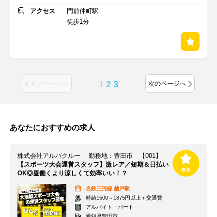
アクセス
門前仲町駅
徒歩1分
1
2
3
前のページへ
次のページへ
あなたにおすすめの求人
株式会社アルバクルー 勤務地：豊田市 【001】
【スポーツ大会運営スタッフ】激レア／短期＆日払い
OK◎昼働くより涼しくて効率いい！？
名鉄三河線
越戸駅
時給1500～1875円以上＋交通費
アルバイト・パート
愛知県豊田市