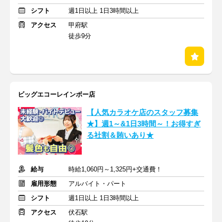
シフト
週1日以上 1日3時間以上
アクセス
甲府駅
徒歩9分
ビッグエコーレインボー店
【人気カラオケ店のスタッフ募集
★】週1～&1日3時間～！お得すぎ
る社割＆賄いあり★
給与
時給1,060円～1,325円+交通費！
雇用形態
アルバイト・パート
シフト
週1日以上 1日3時間以上
アクセス
伏石駅