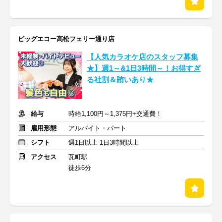
ビッグエコー高松フェリー通り店
【人気カラオケ店のスタッフ募集
★】週1～&1日3時間～！お得すぎ
る社割＆賄いあり★
給与
時給1,100円～1,375円+交通費！
雇用形態
アルバイト・パート
シフト
週1日以上 1日3時間以上
アクセス
瓦町駅
徒歩6分