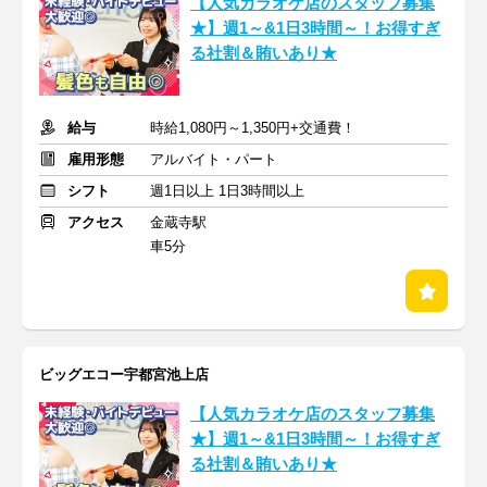
【人気カラオケ店のスタッフ募集
★】週1～&1日3時間～！お得すぎ
る社割＆賄いあり★
給与
時給1,080円～1,350円+交通費！
雇用形態
アルバイト・パート
シフト
週1日以上 1日3時間以上
アクセス
金蔵寺駅
車5分
ビッグエコー宇都宮池上店
【人気カラオケ店のスタッフ募集
★】週1～&1日3時間～！お得すぎ
る社割＆賄いあり★