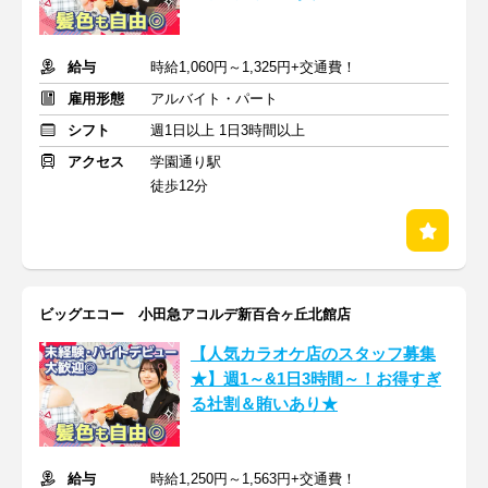
給与
時給1,060円～1,325円+交通費！
雇用形態
アルバイト・パート
シフト
週1日以上 1日3時間以上
アクセス
学園通り駅
徒歩12分
ビッグエコー 小田急アコルデ新百合ヶ丘北館店
【人気カラオケ店のスタッフ募集
★】週1～&1日3時間～！お得すぎ
る社割＆賄いあり★
給与
時給1,250円～1,563円+交通費！