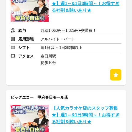
★】週1～&1日3時間～！お得すぎ
る社割＆賄いあり★
給与
時給1,060円～1,325円+交通費！
雇用形態
アルバイト・パート
シフト
週1日以上 1日3時間以上
アクセス
春日川駅
徒歩10分
ビッグエコー 甲府春日モール店
【人気カラオケ店のスタッフ募集
★】週1～&1日3時間～！お得すぎ
る社割＆賄いあり★