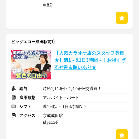
車8分
ビッグエコー成田駅前店
【人気カラオケ店のスタッフ募集
★】週1～&1日3時間～！お得すぎ
る社割＆賄いあり★
給与
時給1,140円～1,425円+交通費！
雇用形態
アルバイト・パート
シフト
週1日以上 1日3時間以上
アクセス
京成成田駅
徒歩13分