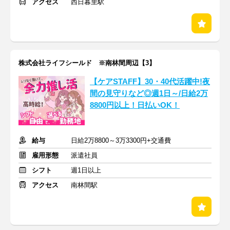
アクセス
西日暮里駅
株式会社ライフシールド ※南林間周辺【3】
【ケアSTAFF】30・40代活躍中!夜
間の見守りなど◎週1日～/日給2万
8800円以上！日払いOK！
給与
日給2万8800～3万3300円+交通費
雇用形態
派遣社員
シフト
週1日以上
アクセス
南林間駅