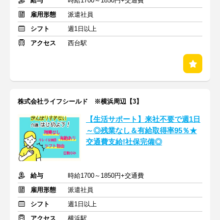
給与
時給1700～1850円+交通費
雇用形態
派遣社員
シフト
週1日以上
アクセス
西台駅
株式会社ライフシールド ※横浜周辺【3】
【生活サポート】来社不要で週1日
～◎残業なし＆有給取得率95％★
交通費支給!社保完備◎
給与
時給1700～1850円+交通費
雇用形態
派遣社員
シフト
週1日以上
アクセス
横浜駅