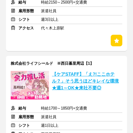
給与
時給2150～2500円+交通費
雇用形態
派遣社員
シフト
週3日以上
アクセス
代々木上原駅
株式会社ライフシールド ※西日暮里周辺【1】
【ケアSTAFF】「え?!ここホテ
ル？」そう思うほどキレイな環境
★週1～OK★来社不要◎
給与
時給1700～1850円+交通費
雇用形態
派遣社員
シフト
週1日以上