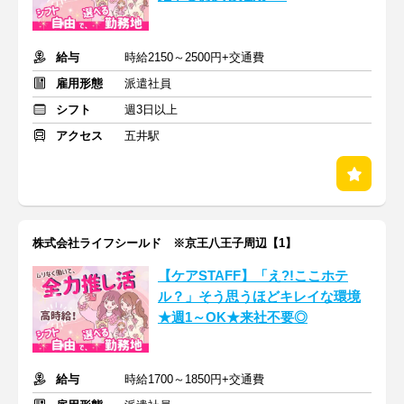
給与
時給2150～2500円+交通費
雇用形態
派遣社員
シフト
週3日以上
アクセス
五井駅
株式会社ライフシールド ※京王八王子周辺【1】
【ケアSTAFF】「え?!ここホテ
ル？」そう思うほどキレイな環境
★週1～OK★来社不要◎
給与
時給1700～1850円+交通費