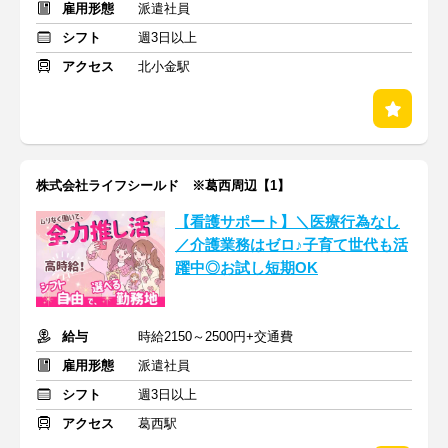
雇用形態
派遣社員
シフト
週3日以上
アクセス
北小金駅
株式会社ライフシールド ※葛西周辺【1】
【看護サポート】＼医療行為なし
／介護業務はゼロ♪子育て世代も活
躍中◎お試し短期OK
給与
時給2150～2500円+交通費
雇用形態
派遣社員
シフト
週3日以上
アクセス
葛西駅