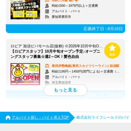
名鉄三河線
越戸駅
時給1500～1875円以上＋交通費
アルバイト・パート
愛知県豊田市
応募終了日：
8月18日
ロピア 加須ビバモール店(仮称) ※2026年10月中旬OPEN予定
【ロピアスタッフ】10月中旬オープン予定♪オープニ
ングスタッフ募集☆週2～OK！髪色自由
東武伊勢崎線(東武スカイツリーライン)
加須駅
時給1195円～1450円(部門による)＋交通費（社内規定）
アルバイト・パート
埼玉県加須市
応募終了日：
9月29日
アルバイト探し・バイト求人TOP
株式会社ライフシールドのバイ