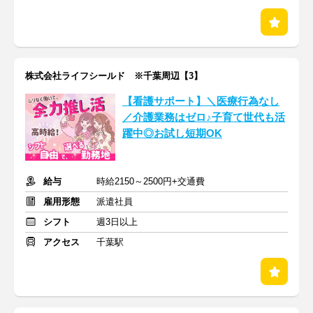
株式会社ライフシールド ※千葉周辺【3】
【看護サポート】＼医療行為なし
／介護業務はゼロ♪子育て世代も活
躍中◎お試し短期OK
給与
時給2150～2500円+交通費
雇用形態
派遣社員
シフト
週3日以上
アクセス
千葉駅