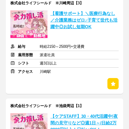
株式会社ライフシールド ※川崎周辺【3】
【看護サポート】＼医療行為なし
／介護業務はゼロ♪子育て世代も活
躍中◎お試し短期OK
給与
時給2150～2500円+交通費
雇用形態
派遣社員
シフト
週3日以上
アクセス
川崎駅
株式会社ライフシールド ※池袋周辺【1】
【ケアSTAFF】30・40代活躍中!夜
間の見守りなど◎週1日～/日給2万