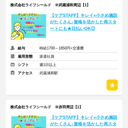
株式会社ライフシールド ※武蔵浦和周辺【1】
【ケアSTAFF】キレイ×小さめ施設
がたくさん♪資格を活かした再スタ
ートにも★日払いOK◎
給与
時給1700～1850円+交通費
雇用形態
派遣社員
シフト
週1日以上
アクセス
武蔵浦和駅
株式会社ライフシールド ※赤羽周辺【1】
【ケアSTAFF】キレイ×小さめ施設
がたくさん♪資格を活かした再スタ