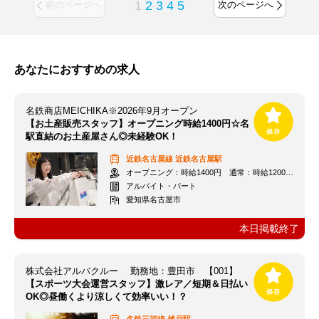
1
2
3
4
5
前のページへ
次のページへ
あなたにおすすめの求人
名鉄商店MEICHIKA※2026年9月オープン
【お土産販売スタッフ】オープニング時給1400円☆名
駅直結のお土産屋さん◎未経験OK！
近鉄名古屋線
近鉄名古屋駅
オープニング：時給1400円 通常：時給1200円～＋交通費全額支給
アルバイト・パート
愛知県名古屋市
本日掲載終了
株式会社アルバクルー 勤務地：豊田市 【001】
【スポーツ大会運営スタッフ】激レア／短期＆日払い
OK◎昼働くより涼しくて効率いい！？