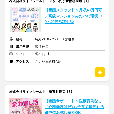
株式会社ライフシールド ※さいたま新都心周辺【1】
【看護スタッフ】＼月収40万円可
／高級マンションみたいな環境♪3
0・40代活躍中◎
給与
時給2150～2500円+交通費
雇用形態
派遣社員
シフト
週3日以上
アクセス
さいたま新都心駅
株式会社ライフシールド ※五井周辺【3】
【看護サポート】＼医療行為なし
／介護業務はゼロ♪子育て世代も活
躍中◎お試し短期OK