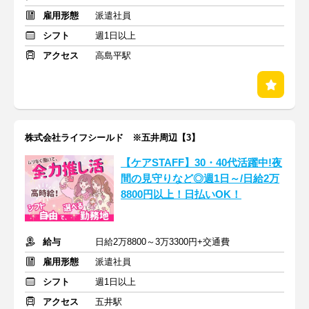
雇用形態
派遣社員
シフト
週1日以上
アクセス
高島平駅
株式会社ライフシールド ※五井周辺【3】
【ケアSTAFF】30・40代活躍中!夜
間の見守りなど◎週1日～/日給2万
8800円以上！日払いOK！
給与
日給2万8800～3万3300円+交通費
雇用形態
派遣社員
シフト
週1日以上
アクセス
五井駅