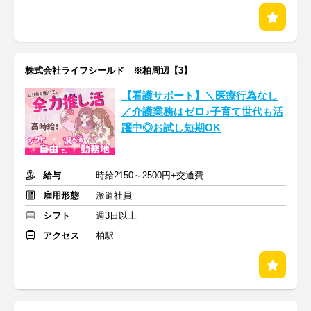
株式会社ライフシールド ※柏周辺【3】
【看護サポート】＼医療行為なし
／介護業務はゼロ♪子育て世代も活
躍中◎お試し短期OK
給与
時給2150～2500円+交通費
雇用形態
派遣社員
シフト
週3日以上
アクセス
柏駅