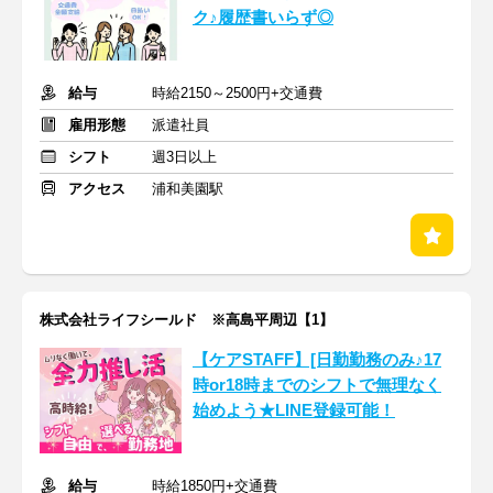
ク♪履歴書いらず◎
給与
時給2150～2500円+交通費
雇用形態
派遣社員
シフト
週3日以上
アクセス
浦和美園駅
株式会社ライフシールド ※高島平周辺【1】
【ケアSTAFF】[日勤勤務のみ♪17
時or18時までのシフトで無理なく
始めよう★LINE登録可能！
給与
時給1850円+交通費