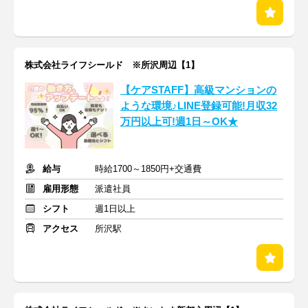
株式会社ライフシールド ※所沢周辺【1】
【ケアSTAFF】高級マンションの
ような環境♪LINE登録可能!月収32
万円以上可!週1日～OK★
給与
時給1700～1850円+交通費
雇用形態
派遣社員
シフト
週1日以上
アクセス
所沢駅