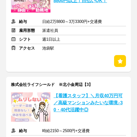
8800円以上！日払いOK！
給与
日給2万8800～3万3300円+交通費
雇用形態
派遣社員
シフト
週1日以上
アクセス
池袋駅
株式会社ライフシールド ※北小金周辺【3】
【看護スタッフ】＼月収40万円可
／高級マンションみたいな環境♪3
0・40代活躍中◎
給与
時給2150～2500円+交通費