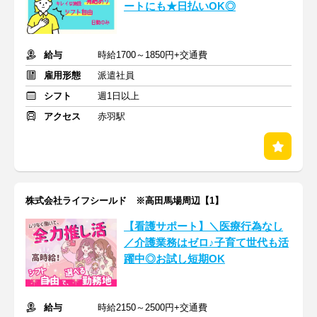
ートにも★日払いOK◎
給与
時給1700～1850円+交通費
雇用形態
派遣社員
シフト
週1日以上
アクセス
赤羽駅
株式会社ライフシールド ※高田馬場周辺【1】
【看護サポート】＼医療行為なし
／介護業務はゼロ♪子育て世代も活
躍中◎お試し短期OK
給与
時給2150～2500円+交通費