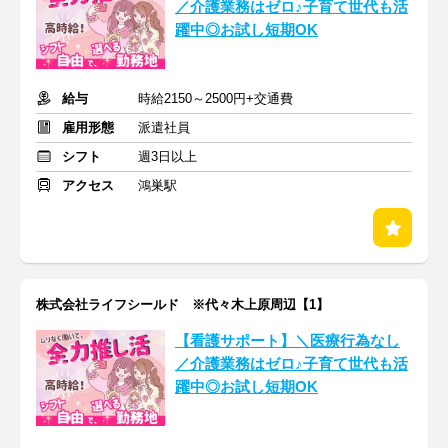
／介護業務はゼロ♪子育て世代も活
躍中◎お試し短期OK
給与
時給2150～2500円+交通費
雇用形態
派遣社員
シフト
週3日以上
アクセス
鴻巣駅
株式会社ライフシールド ※代々木上原周辺【1】
【看護サポート】＼医療行為なし
／介護業務はゼロ♪子育て世代も活
躍中◎お試し短期OK