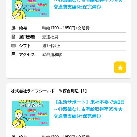
～◎残業なし＆有給取得率95％★
交通費支給!社保完備◎
給与
時給1700～1850円+交通費
雇用形態
派遣社員
シフト
週1日以上
アクセス
武蔵浦和駅
株式会社ライフシールド ※西台周辺【1】
【生活サポート】来社不要で週1日
～◎残業なし＆有給取得率95％★
交通費支給!社保完備◎