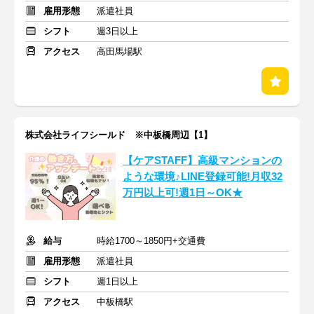
雇用形態
派遣社員
シフト
週3日以上
アクセス
高田馬場駅
株式会社ライフシールド ※中板橋周辺【1】
【ケアSTAFF】高級マンションの
ような環境♪LINE登録可能!月収32
万円以上可!週1日～OK★
給与
時給1700～1850円+交通費
雇用形態
派遣社員
シフト
週1日以上
アクセス
中板橋駅