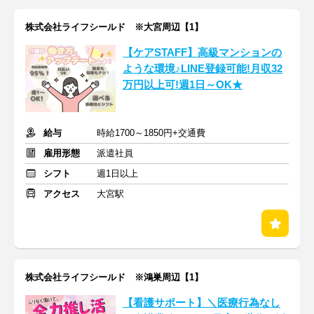
株式会社ライフシールド ※大宮周辺【1】
【ケアSTAFF】高級マンションの
ような環境♪LINE登録可能!月収32
万円以上可!週1日～OK★
給与
時給1700～1850円+交通費
雇用形態
派遣社員
シフト
週1日以上
アクセス
大宮駅
株式会社ライフシールド ※鴻巣周辺【1】
【看護サポート】＼医療行為なし