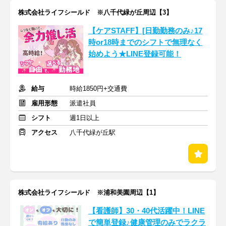
株式会社ライフシールド ※八千代緑が丘周辺【3】
【ケアSTAFF】[日勤勤務のみ♪17
時or18時までのシフトで無理なく
始めよう★LINE登録可能！
給与
時給1850円+交通費
雇用形態
派遣社員
シフト
週1日以上
アクセス
八千代緑が丘駅
株式会社ライフシールド ※浦和美園周辺【1】
【看護師】30・40代活躍中！LINE
で簡単登録♪健康管理のみでラクラ