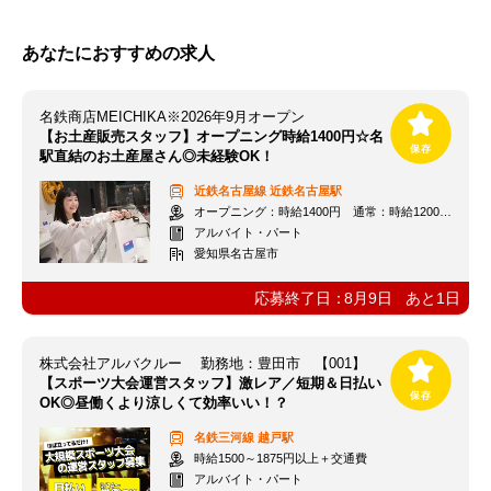
あなたにおすすめの求人
名鉄商店MEICHIKA※2026年9月オープン
【お土産販売スタッフ】オープニング時給1400円☆名
駅直結のお土産屋さん◎未経験OK！
近鉄名古屋線
近鉄名古屋駅
オープニング：時給1400円 通常：時給1200円～＋交通費全額支給
アルバイト・パート
愛知県名古屋市
応募終了日：
8月9日
あと
1
日
株式会社アルバクルー 勤務地：豊田市 【001】
【スポーツ大会運営スタッフ】激レア／短期＆日払い
OK◎昼働くより涼しくて効率いい！？
名鉄三河線
越戸駅
時給1500～1875円以上＋交通費
アルバイト・パート