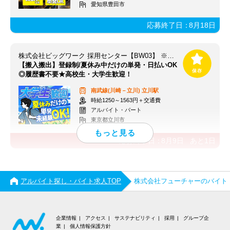
愛知県豊田市
応募終了日：
8月18日
株式会社ビッグワーク 採用センター【BW03】 ※立川エリア
【搬入搬出】登録制/夏休み中だけの単発・日払いOK
◎履歴書不要★高校生・大学生歓迎！
南武線(川崎－立川)
立川駅
時給1250～1563円＋交通費
アルバイト・パート
東京都立川市
応募終了日：
8月9日
あと
1
日
アルバイト探し・バイト求人TOP
株式会社フューチャーのバイト
企業情報
アクセス
サステナビリティ
採用
グループ企
業
個人情報保護方針