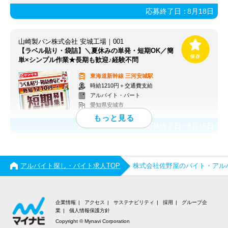
応募終了日：
8月18日
山崎製パン株式会社 安城工場｜001
【ラベル貼り・袋詰】＼夏休みの単発・短期OK／簡
単×シンプル作業★長期も歓迎♪経験不問
東海道新幹線
三河安城駅
時給1210円＋交通費支給
アルバイト・パート
愛知県安城市
応募終了日：
8月16日
アルバイト探し・バイト求人TOP
株式会社佐野屋のバイト・アル
企業情報
アクセス
サステナビリティ
採用
グループ企
業
個人情報保護方針
Copyright © Mynavi Corporation