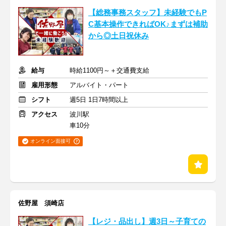
【総務事務スタッフ】未経験でもP
C基本操作できればOK♪まずは補助
から◎土日祝休み
給与
時給1100円～＋交通費支給
雇用形態
アルバイト・パート
シフト
週5日 1日7時間以上
アクセス
波川駅
車10分
オンライン面接可
佐野屋 須崎店
【レジ・品出し】週3日～子育ての