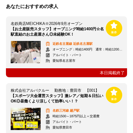
あなたにおすすめの求人
名鉄商店MEICHIKA※2026年9月オープン
【お土産販売スタッフ】オープニング時給1400円☆名
駅直結のお土産屋さん◎未経験OK！
近鉄名古屋線
近鉄名古屋駅
オープニング：時給1400円 通常：時給1200円～＋交通費全額支給
アルバイト・パート
愛知県名古屋市
本日掲載終了
株式会社アルバクルー 勤務地：豊田市 【001】
【スポーツ大会運営スタッフ】激レア／短期＆日払い
OK◎昼働くより涼しくて効率いい！？
名鉄三河線
越戸駅
時給1500～1875円以上＋交通費
アルバイト・パート
愛知県豊田市