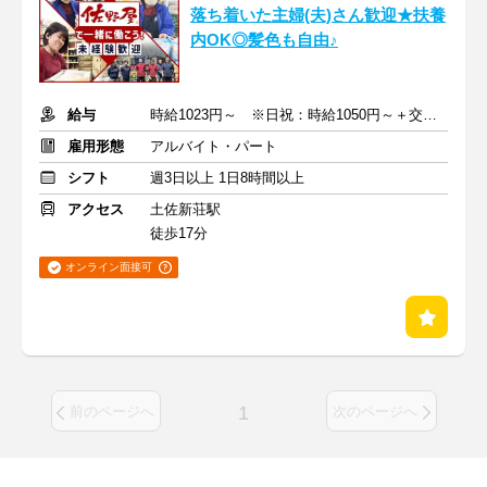
落ち着いた主婦(夫)さん歓迎★扶養
内OK◎髪色も自由♪
給与
時給1023円～ ※日祝：時給1050円～＋交通費支給＋ボーナスあり
雇用形態
アルバイト・パート
シフト
週3日以上 1日8時間以上
アクセス
土佐新荘駅
徒歩17分
オンライン面接可
1
前のページへ
次のページへ