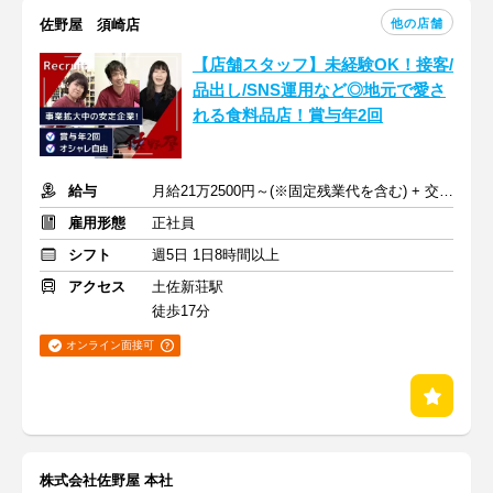
他の店舗
佐野屋 須崎店
【店舗スタッフ】未経験OK！接客/
品出し/SNS運用など◎地元で愛さ
れる食料品店！賞与年2回
給与
月給21万2500円～(※固定残業代を含む) + 交通費支給
雇用形態
正社員
シフト
週5日 1日8時間以上
アクセス
土佐新荘駅
徒歩17分
オンライン面接可
株式会社佐野屋 本社