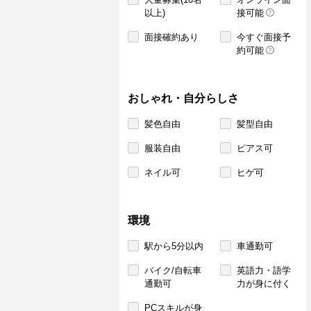
以上)
接可能
面接確約あり
今すぐ面接予
約可能
おしゃれ・自分らしさ
髪色自由
髪型自由
服装自由
ピアス可
ネイル可
ヒゲ可
環境
駅から5分以内
車通勤可
バイク/自転車
英語力・語学
通勤可
力が身に付く
PCスキルが身