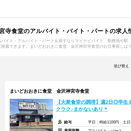
宮寺食堂のアルバイト・バイト・パートの求人
気バイト・アルバイト・パートを探すならマイナビバイト。勤務地や駅
に検索できます。まいどおおきに食堂 金沢神宮寺食堂のお仕事探しは
並び替え
まいどおおきに食堂 金沢神宮寺食堂
【大衆食堂の調理】週2日◎学生＆
クラク♪まかないあり＊
給与
平日：時給1100円 土日
雇用形態
アルバイト・パート