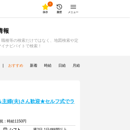
0
保存
履歴
メニュー
情報
、職種等の検索だけではなく、地図検索や定
マイナビバイトで検索！
|
おすすめ
新着
時給
日給
月給
主婦(夫)さん歓迎★セルフ式でラ
祝：時給1150円
シフト
週2日 1日4時間以上