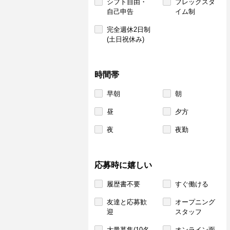
シフト自由・
フレックスタ
自己申告
イム制
完全週休2日制
(土日祝休み)
時間帯
早朝
朝
昼
夕方
夜
夜勤
応募時に嬉しい
履歴書不要
すぐ働ける
友達と応募歓
オープニング
迎
スタッフ
大量募集(10名
オンライン面