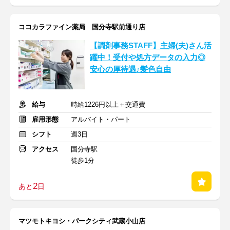
ココカラファイン薬局 国分寺駅前通り店
【調剤事務STAFF】主婦(夫)さん活
躍中！受付や処方データの入力◎
安心の厚待遇♪髪色自由
給与
時給1226円以上＋交通費
雇用形態
アルバイト・パート
シフト
週3日
アクセス
国分寺駅
徒歩1分
2
あと
日
マツモトキヨシ・パークシティ武蔵小山店