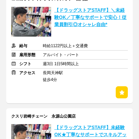
【ドラッグストアSTAFF】＼未経
験OK／丁寧なサポートで安心！従
業員割引◎オシャレ自由*
給与
時給1122円以上＋交通費
雇用形態
アルバイト・パート
シフト
週3日 1日5時間以上
アクセス
長岡天神駅
徒歩4分
クスリ岩崎チェーン 永源山公園店
【ドラッグストアSTAFF】未経験
OK★丁寧なサポートでスキルアッ