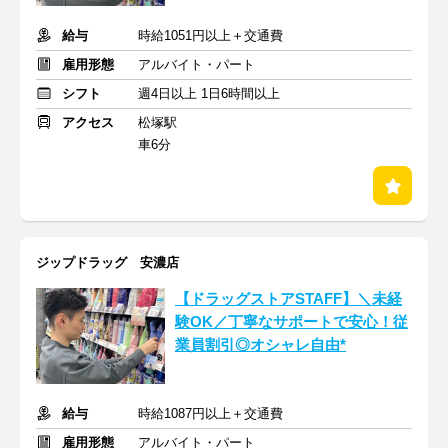
給与
時給1051円以上＋交通費
雇用形態
アルバイト・パート
シフト
週4日以上 1日6時間以上
アクセス
松塚駅
車6分
ジップドラッグ 安濃店
【ドラッグストアSTAFF】＼未経
験OK／丁寧なサポートで安心！従
業員割引◎オシャレ自由*
給与
時給1087円以上＋交通費
雇用形態
アルバイト・パート