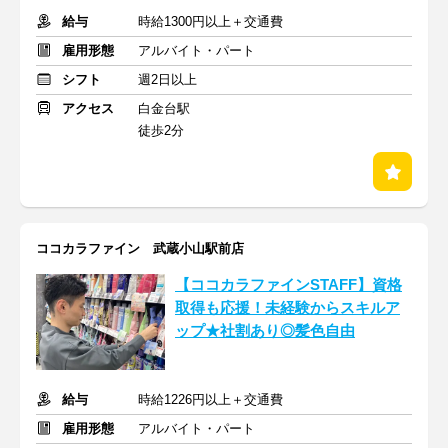
給与
時給1300円以上＋交通費
雇用形態
アルバイト・パート
シフト
週2日以上
アクセス
白金台駅
徒歩2分
ココカラファイン 武蔵小山駅前店
【ココカラファインSTAFF】資格
取得も応援！未経験からスキルア
ップ★社割あり◎髪色自由
給与
時給1226円以上＋交通費
雇用形態
アルバイト・パート