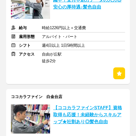
躍中！受付や処方データの入力◎
安心の厚待遇♪髪色自由
給与
時給1226円以上＋交通費
雇用形態
アルバイト・パート
シフト
週4日以上 1日5時間以上
アクセス
自由が丘駅
徒歩2分
ココカラファイン 白金台店
【ココカラファインSTAFF】資格
取得も応援！未経験からスキルア
ップ★社割あり◎髪色自由