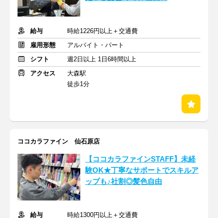
給与
時給1226円以上＋交通費
雇用形態
アルバイト・パート
シフト
週2日以上 1日6時間以上
アクセス
大森駅
徒歩1分
ココカラファイン 仙石原店
【ココカラファインSTAFF】未経
験OK★丁寧なサポートでスキルア
ップも♪社割◎髪色自由
給与
時給1300円以上＋交通費