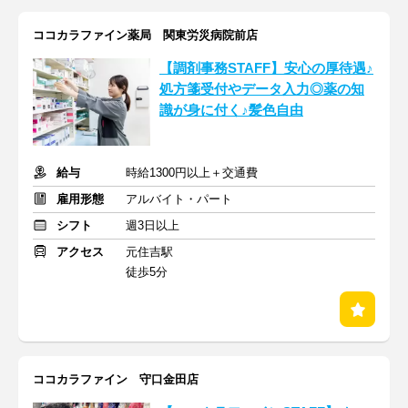
ココカラファイン薬局 関東労災病院前店
【調剤事務STAFF】安心の厚待遇♪
処方箋受付やデータ入力◎薬の知
識が身に付く♪髪色自由
給与
時給1300円以上＋交通費
雇用形態
アルバイト・パート
シフト
週3日以上
アクセス
元住吉駅
徒歩5分
ココカラファイン 守口金田店