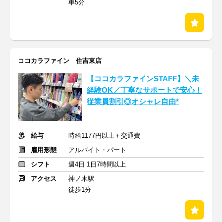
車5分
ココカラファイン 住吉東店
【ココカラファインSTAFF】＼未
経験OK／丁寧なサポートで安心！
従業員割引◎オシャレ自由*
給与
時給1177円以上＋交通費
雇用形態
アルバイト・パート
シフト
週4日 1日7時間以上
アクセス
神ノ木駅
徒歩1分