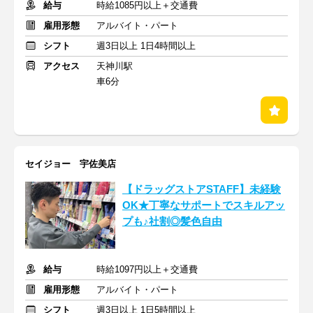
給与
時給1085円以上＋交通費
雇用形態
アルバイト・パート
シフト
週3日以上 1日4時間以上
アクセス
天神川駅
車6分
セイジョー 宇佐美店
【ドラッグストアSTAFF】未経験
OK★丁寧なサポートでスキルアッ
プも♪社割◎髪色自由
給与
時給1097円以上＋交通費
雇用形態
アルバイト・パート
シフト
週3日以上 1日5時間以上