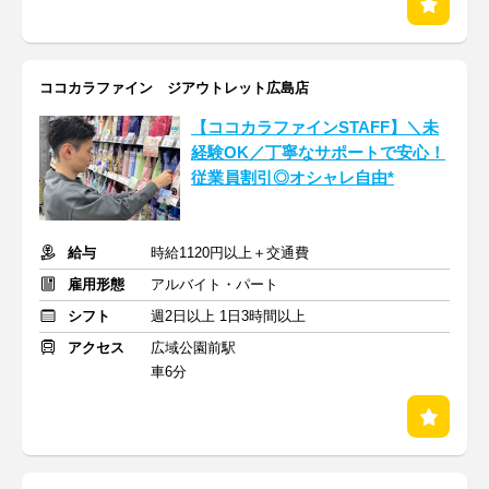
ココカラファイン ジアウトレット広島店
【ココカラファインSTAFF】＼未
経験OK／丁寧なサポートで安心！
従業員割引◎オシャレ自由*
給与
時給1120円以上＋交通費
雇用形態
アルバイト・パート
シフト
週2日以上 1日3時間以上
アクセス
広域公園前駅
車6分