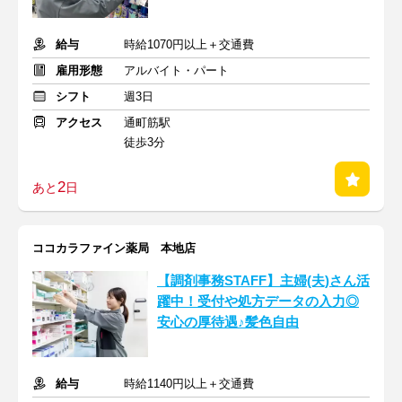
給与
時給1070円以上＋交通費
雇用形態
アルバイト・パート
シフト
週3日
アクセス
通町筋駅
徒歩3分
2
あと
日
ココカラファイン薬局 本地店
【調剤事務STAFF】主婦(夫)さん活
躍中！受付や処方データの入力◎
安心の厚待遇♪髪色自由
給与
時給1140円以上＋交通費