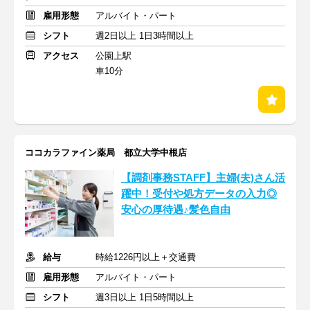
雇用形態
アルバイト・パート
シフト
週2日以上 1日3時間以上
アクセス
公園上駅
車10分
ココカラファイン薬局 都立大学中根店
【調剤事務STAFF】主婦(夫)さん活
躍中！受付や処方データの入力◎
安心の厚待遇♪髪色自由
給与
時給1226円以上＋交通費
雇用形態
アルバイト・パート
シフト
週3日以上 1日5時間以上