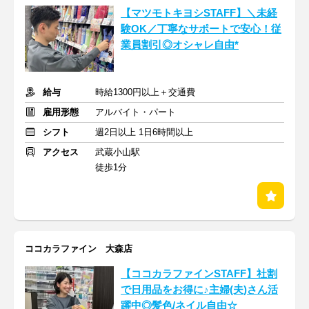
【マツモトキヨシSTAFF】＼未経
験OK／丁寧なサポートで安心！従
業員割引◎オシャレ自由*
給与
時給1300円以上＋交通費
雇用形態
アルバイト・パート
シフト
週2日以上 1日6時間以上
アクセス
武蔵小山駅
徒歩1分
ココカラファイン 大森店
【ココカラファインSTAFF】社割
で日用品をお得に♪主婦(夫)さん活
躍中◎髪色/ネイル自由☆