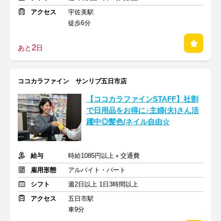
アクセス
宇佐美駅
徒歩6分
2
あと
日
ココカラファイン サンリブ五日市店
【ココカラファインSTAFF】社割
で日用品をお得に♪主婦(夫)さん活
躍中◎髪色/ネイル自由☆
給与
時給1085円以上＋交通費
雇用形態
アルバイト・パート
シフト
週2日以上 1日3時間以上
アクセス
五日市駅
車9分