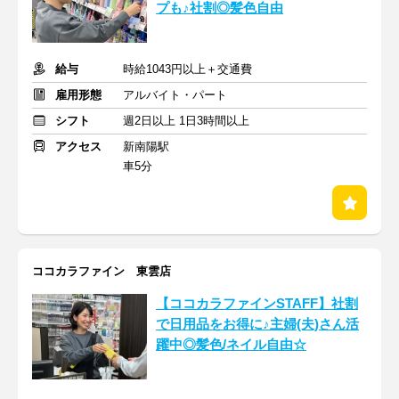
プも♪社割◎髪色自由
給与
時給1043円以上＋交通費
雇用形態
アルバイト・パート
シフト
週2日以上 1日3時間以上
アクセス
新南陽駅
車5分
ココカラファイン 東雲店
【ココカラファインSTAFF】社割
で日用品をお得に♪主婦(夫)さん活
躍中◎髪色/ネイル自由☆