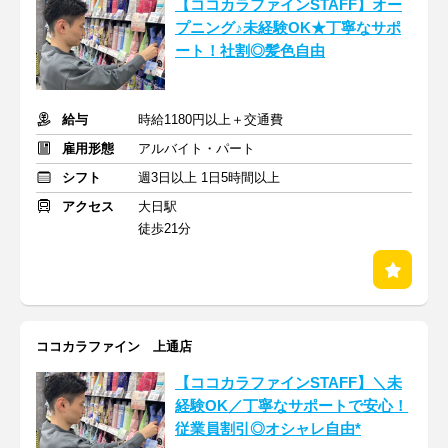
【ココカラファインSTAFF】オー
プニング♪未経験OK★丁寧なサポ
ート！社割◎髪色自由
給与
時給1180円以上＋交通費
雇用形態
アルバイト・パート
シフト
週3日以上 1日5時間以上
アクセス
大日駅
徒歩21分
ココカラファイン 上通店
【ココカラファインSTAFF】＼未
経験OK／丁寧なサポートで安心！
従業員割引◎オシャレ自由*