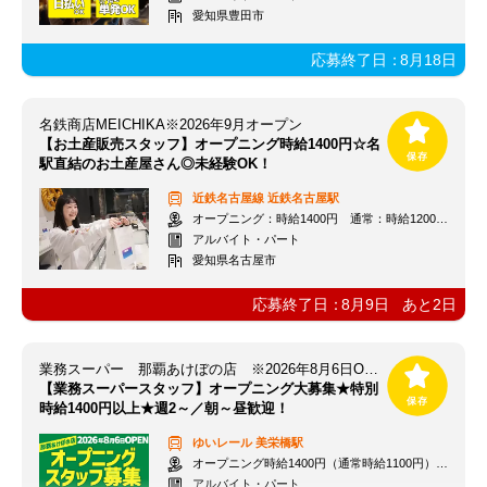
愛知県豊田市
応募終了日：
8月18日
名鉄商店MEICHIKA※2026年9月オープン
【お土産販売スタッフ】オープニング時給1400円☆名
駅直結のお土産屋さん◎未経験OK！
近鉄名古屋線
近鉄名古屋駅
オープニング：時給1400円 通常：時給1200円～＋交通費全額支給
アルバイト・パート
愛知県名古屋市
応募終了日：
8月9日
あと
2
日
業務スーパー 那覇あけぼの店 ※2026年8月6日OPEN
【業務スーパースタッフ】オープニング大募集★特別
時給1400円以上★週2～／朝～昼歓迎！
ゆいレール
美栄橋駅
オープニング時給1400円（通常時給1100円）※各種手当あり
アルバイト・パート