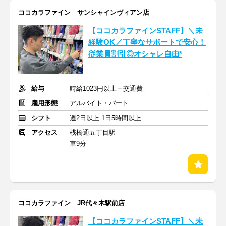
ココカラファイン サンシャインヴィアン店
【ココカラファインSTAFF】＼未
経験OK／丁寧なサポートで安心！
従業員割引◎オシャレ自由*
給与
時給1023円以上＋交通費
雇用形態
アルバイト・パート
シフト
週2日以上 1日5時間以上
アクセス
桟橋通五丁目駅
車9分
ココカラファイン JR代々木駅前店
【ココカラファインSTAFF】＼未