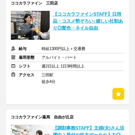
ココカラファイン 三田店
【ココカラファインSTAFF】日用
品・コスメ勢ぞろい♪嬉しい社割あ
り◎髪色・ネイル自由
給与
時給1300円以上＋交通費
雇用形態
アルバイト・パート
シフト
週2日以上 1日3時間以上
アクセス
三田駅
徒歩4分
ココカラファイン薬局 自由が丘店
【調剤事務STAFF】主婦(夫)さん活