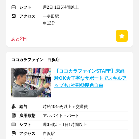
シフト
週2日 1日5時間以上
アクセス
一身田駅
車12分
2
あと
日
ココカラファイン 白浜店
【ココカラファインSTAFF】未経
験OK★丁寧なサポートでスキルア
ップも♪社割◎髪色自由
給与
時給1045円以上＋交通費
雇用形態
アルバイト・パート
シフト
週3日以上 1日1時間以上
アクセス
白浜駅