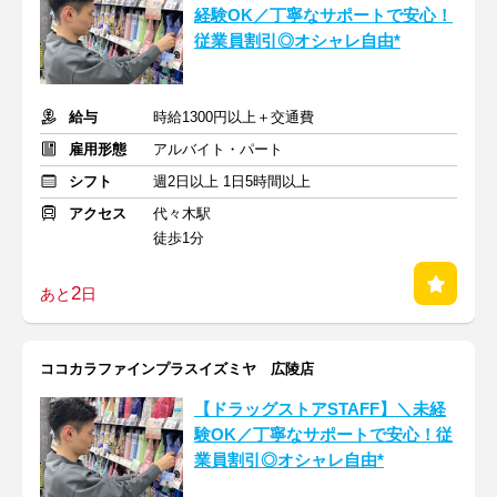
経験OK／丁寧なサポートで安心！
従業員割引◎オシャレ自由*
給与
時給1300円以上＋交通費
雇用形態
アルバイト・パート
シフト
週2日以上 1日5時間以上
アクセス
代々木駅
徒歩1分
2
あと
日
ココカラファインプラスイズミヤ 広陵店
【ドラッグストアSTAFF】＼未経
験OK／丁寧なサポートで安心！従
業員割引◎オシャレ自由*