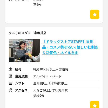
車9分
クスリのコダマ 糸魚川店
【ドラッグストアSTAFF】日用
品・コスメ勢ぞろい♪嬉しい社割あ
り◎髪色・ネイル自由
給与
時給1050円以上＋交通費
雇用形態
アルバイト・パート
シフト
週1日以上 1日3時間以上
アクセス
えちご押上ひすい海岸駅
徒歩9分