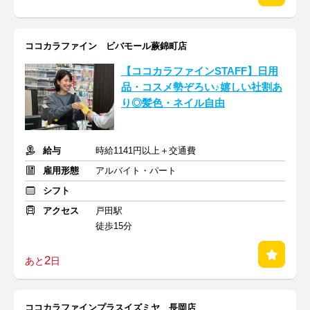
ココカラファイン ビバモール蕨錦町店
【ココカラファインSTAFF】日用
品・コスメ勢ぞろい♪嬉しい社割あ
り◎髪色・ネイル自由
給与
時給1141円以上＋交通費
雇用形態
アルバイト・パート
シフト
アクセス
戸田駅
徒歩15分
2
あと
日
ココカラファインプラスイズミヤ 長岡店