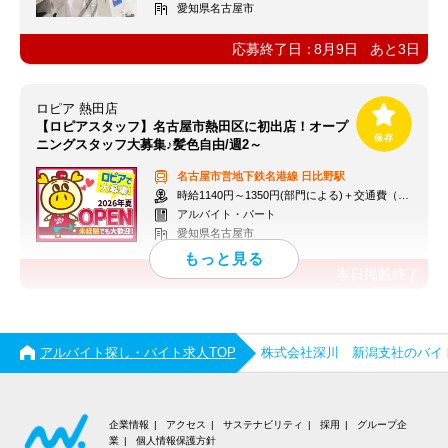
愛知県名古屋市
応募終了日：
8月9日
あと
3
日
ロピア 熱田店
【ロピアスタッフ】名古屋市熱田区に初出店！オープ
ニングスタッフ大募集♪髪色自由/週2～
名古屋市営地下鉄名港線
日比野駅
時給1140円～1350円(部門による)＋交通費（社内規定）
アルバイト・パート
愛知県名古屋市
本日掲載終了
アルバイト探し・バイト求人TOP
株式会社深川 新潟支社のバイ
企業情報
アクセス
サステナビリティ
採用
グループ企
業
個人情報保護方針