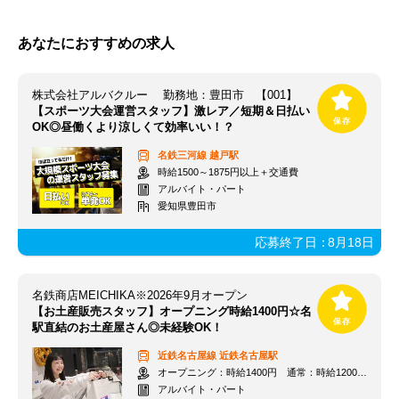
あなたにおすすめの求人
株式会社アルバクルー 勤務地：豊田市 【001】
【スポーツ大会運営スタッフ】激レア／短期＆日払い
OK◎昼働くより涼しくて効率いい！？
名鉄三河線
越戸駅
時給1500～1875円以上＋交通費
アルバイト・パート
愛知県豊田市
応募終了日：
8月18日
名鉄商店MEICHIKA※2026年9月オープン
【お土産販売スタッフ】オープニング時給1400円☆名
駅直結のお土産屋さん◎未経験OK！
近鉄名古屋線
近鉄名古屋駅
オープニング：時給1400円 通常：時給1200円～＋交通費全額支給
アルバイト・パート