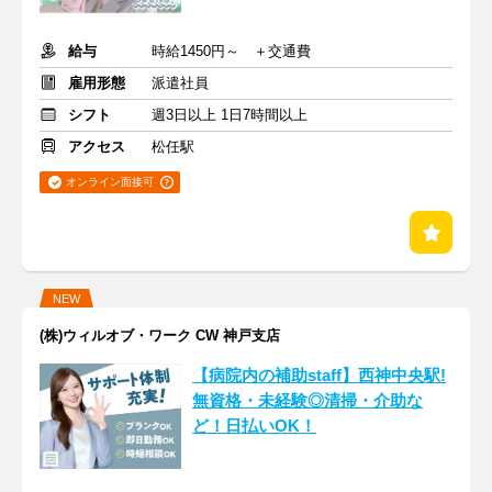
給与
時給1450円～ ＋交通費
雇用形態
派遣社員
シフト
週3日以上 1日7時間以上
アクセス
松任駅
オンライン面接可
NEW
(株)ウィルオブ・ワーク CW 神戸支店
【病院内の補助staff】西神中央駅!
無資格・未経験◎清掃・介助な
ど！日払いOK！