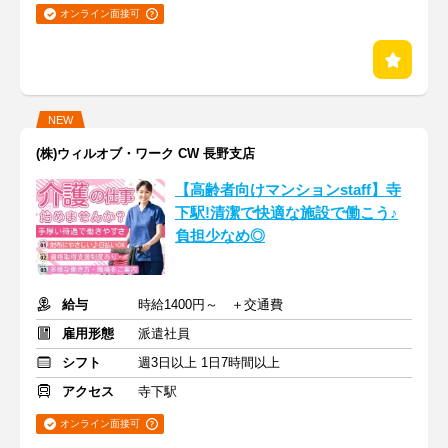
オンライン面接可
NEW
(株)ウィルオブ・ワーク CW 長野支店
【高齢者向けマンションstaff】寺
下駅!清潔で快適な施設で働こう♪
負担少なめ◎
給与
時給1400円～ ＋交通費
雇用形態
派遣社員
シフト
週3日以上 1日7時間以上
アクセス
寺下駅
オンライン面接可