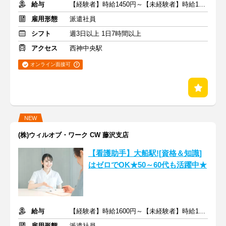
給与
【経験者】時給1450円～【未経験者】時給1350円～ ＋交通費
雇用形態
派遣社員
シフト
週3日以上 1日7時間以上
アクセス
西神中央駅
オンライン面接可
NEW
(株)ウィルオブ・ワーク CW 藤沢支店
【看護助手】大船駅![資格＆知識]
はゼロでOK★50～60代も活躍中★
給与
【経験者】時給1600円～【未経験者】時給1500円～ ＋交通費
雇用形態
派遣社員