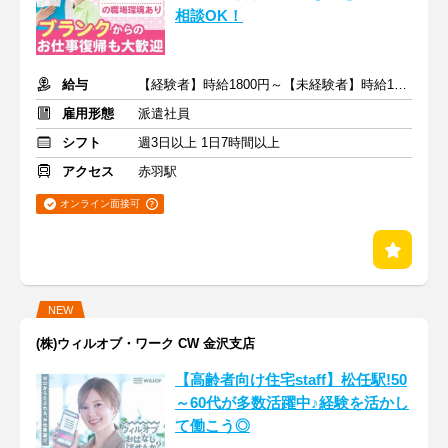
相談OK！
給与
【経験者】時給1800円～【未経験者】時給1600円～ ＋交通費
雇用形態
派遣社員
シフト
週3日以上 1日7時間以上
アクセス
赤羽駅
オンライン面接可
NEW
(株)ウィルオブ・ワーク CW 金沢支店
【高齢者向け住宅staff】松任駅!50
～60代が多数活躍中♪経験を活かし
て働こう◎