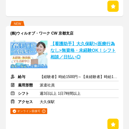
NEW
(株)ウィルオブ・ワーク CW 京都支店
【看護助手】大久保駅!<医療行為
なし>無資格・未経験OK！シフト
相談／日払い◎
給与
【経験者】時給1500円～【未経験者】時給1400円～ ＋交通費
雇用形態
派遣社員
シフト
週3日以上 1日7時間以上
アクセス
大久保駅
オンライン面接可