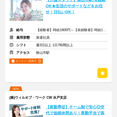
【介護スタッフ】狭山市駅!未経験
OK★生活のサポートなどをお任
せ！日払いOK！
給与
【経験者】時給1800円～【未経験者】時給1600円～ ＋交通費
雇用形態
派遣社員
シフト
週3日以上 1日7時間以上
アクセス
狭山市駅
オンライン面接可
NEW
(株)ウィルオブ・ワーク CW 水戸支店
【夜勤専従】チーム制で安心◎交
代で仮眠休憩あり！夜勤手当で高