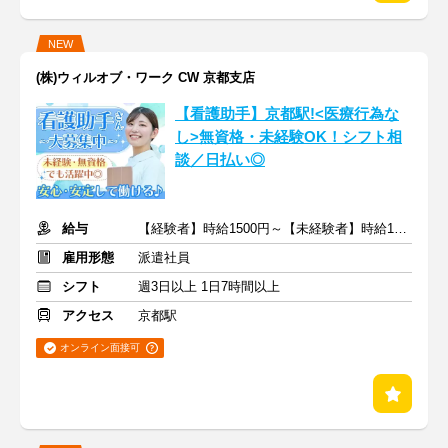
NEW
(株)ウィルオブ・ワーク CW 京都支店
【看護助手】京都駅!<医療行為な
し>無資格・未経験OK！シフト相
談／日払い◎
給与
【経験者】時給1500円～【未経験者】時給1400円～ ＋交通費
雇用形態
派遣社員
シフト
週3日以上 1日7時間以上
アクセス
京都駅
オンライン面接可