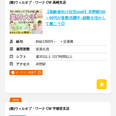
(株)ウィルオブ・ワーク CW 高崎支店
【高齢者向け住宅staff】井野駅!50
～60代が多数活躍中♪経験を活かし
て働こう◎
給与
時給1350円～ ＋交通費
雇用形態
派遣社員
シフト
週3日以上 1日7時間以上
アクセス
井野駅
オンライン面接可
NEW
(株)ウィルオブ・ワーク CW 宇都宮支店