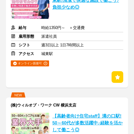
東駅!清潔で快適な施設で働こう♪
負担少なめ◎
給与
時給1350円～ ＋交通費
雇用形態
派遣社員
シフト
週3日以上 1日7時間以上
アクセス
城東駅
オンライン面接可
NEW
(株)ウィルオブ・ワーク CW 横浜支店
【高齢者向け住宅staff】溝の口駅!
50～60代が多数活躍中♪経験を活か
して働こう◎