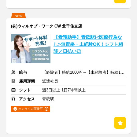
NEW
(株)ウィルオブ・ワーク CW 北千住支店
【看護助手】青砥駅!<医療行為な
し>無資格・未経験OK！シフト相
談／日払い◎
給与
【経験者】時給1800円～【未経験者】時給1500円～ ＋交通費
雇用形態
派遣社員
シフト
週3日以上 1日7時間以上
アクセス
青砥駅
オンライン面接可