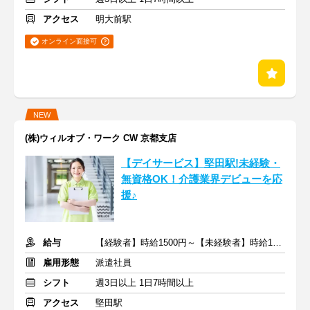
アクセス
明大前駅
オンライン面接可
NEW
(株)ウィルオブ・ワーク CW 京都支店
【デイサービス】堅田駅!未経験・
無資格OK！介護業界デビューを応
援♪
給与
【経験者】時給1500円～【未経験者】時給1400円～ ＋交通費
雇用形態
派遣社員
シフト
週3日以上 1日7時間以上
アクセス
堅田駅