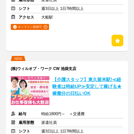
シフト
週3日以上 1日7時間以上
アクセス
大船駅
オンライン面接可
NEW
(株)ウィルオブ・ワーク CW 池袋支店
【介護スタッフ】東久留米駅!≪経
験者は時給UP≫安定して稼げる★
稼働分の日払いOK
給与
時給1800円～ ＋交通費
雇用形態
派遣社員
シフト
週3日以上 1日7時間以上