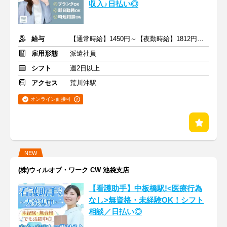
収入♪日払い◎
給与
【通常時給】1450円～【夜勤時給】1812円～ ＋交通費
雇用形態
派遣社員
シフト
週2日以上
アクセス
荒川沖駅
オンライン面接可
NEW
(株)ウィルオブ・ワーク CW 池袋支店
【看護助手】中板橋駅!<医療行為
なし>無資格・未経験OK！シフト
相談／日払い◎