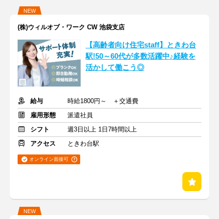
NEW
(株)ウィルオブ・ワーク CW 池袋支店
【高齢者向け住宅staff】ときわ台
駅!50～60代が多数活躍中♪経験を
活かして働こう◎
給与
時給1800円～ ＋交通費
雇用形態
派遣社員
シフト
週3日以上 1日7時間以上
アクセス
ときわ台駅
オンライン面接可
NEW