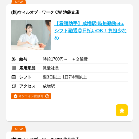
NEW
(株)ウィルオブ・ワーク CW 池袋支店
【看護助手】成増駅!時短勤務etc.
シフト融通◎日払いOK！負担少な
め
給与
時給1700円～ ＋交通費
雇用形態
派遣社員
シフト
週3日以上 1日7時間以上
アクセス
成増駅
オンライン面接可
NEW