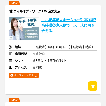
NEW
(株)ウィルオブ・ワーク CW 金沢支店
【小規模老人ホームstaff】高岡駅!
高待遇◎少人数で一人一人に向き
合える♪
給与
【経験者】時給1450円～【未経験者】時給1350円～ ＋交通費
雇用形態
派遣社員
シフト
週3日以上 1日7時間以上
アクセス
高岡駅
オンライン面接可
NEW