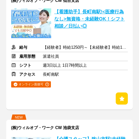
(株)ウィルオブ・ワーク CW 仙台支店
【看護助手】長町南駅!<医療行為
なし>無資格・未経験OK！シフト
相談／日払い◎
給与
【経験者】時給1250円～【未経験者】時給1200円～ ＋交通費
雇用形態
派遣社員
シフト
週3日以上 1日7時間以上
アクセス
長町南駅
オンライン面接可
NEW
(株)ウィルオブ・ワーク CW 池袋支店