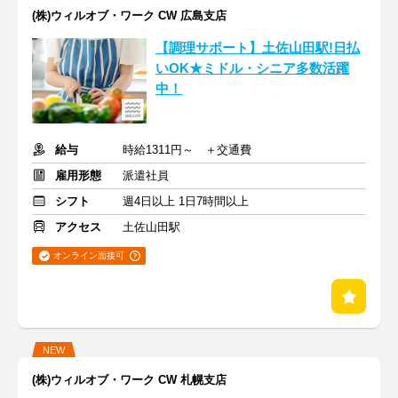
(株)ウィルオブ・ワーク CW 広島支店
【調理サポート】土佐山田駅!日払
いOK★ミドル・シニア多数活躍
中！
給与
時給1311円～ ＋交通費
雇用形態
派遣社員
シフト
週4日以上 1日7時間以上
アクセス
土佐山田駅
オンライン面接可
NEW
(株)ウィルオブ・ワーク CW 札幌支店