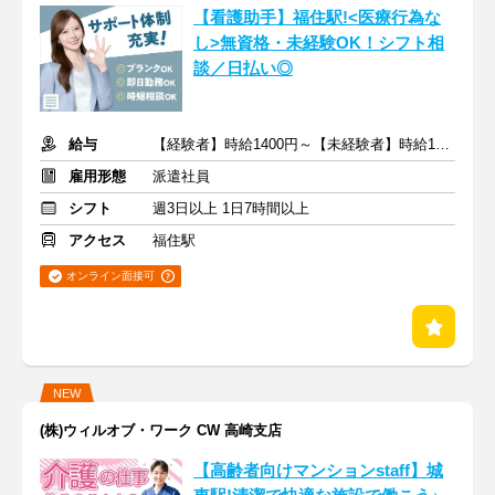
【看護助手】福住駅!<医療行為な
し>無資格・未経験OK！シフト相
談／日払い◎
給与
【経験者】時給1400円～【未経験者】時給1300円～ ＋交通費
雇用形態
派遣社員
シフト
週3日以上 1日7時間以上
アクセス
福住駅
オンライン面接可
NEW
(株)ウィルオブ・ワーク CW 高崎支店
【高齢者向けマンションstaff】城