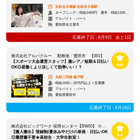
近鉄名古屋線
近鉄名古屋駅
オープニング：時給1400円 通常：時給1200円～＋交通費全額支給
アルバイト・パート
愛知県名古屋市
応募終了日：
8月9日
あと
1
日
株式会社アルバクルー 勤務地：豊田市 【001】
【スポーツ大会運営スタッフ】激レア／短期＆日払い
OK◎昼働くより涼しくて効率いい！？
名鉄三河線
越戸駅
時給1500～1875円以上＋交通費
アルバイト・パート
愛知県豊田市
応募終了日：
8月18日
株式会社ビッグワーク 採用センター【BW03】 ※立川エリア
【搬入搬出】登録制/夏休み中だけの単発・日払いOK
◎履歴書不要★高校生・大学生歓迎！