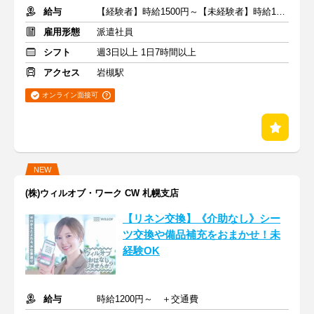
給与
【経験者】時給1500円～【未経験者】時給1350円～ ＋交通費
雇用形態
派遣社員
シフト
週3日以上 1日7時間以上
アクセス
岩槻駅
オンライン面接可
NEW
(株)ウィルオブ・ワーク CW 札幌支店
【リネン交換】《介助なし》シー
ツ交換や備品補充をおまかせ！未
経験OK
給与
時給1200円～ ＋交通費