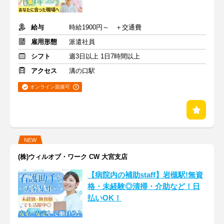
給与
時給1900円～ ＋交通費
雇用形態
派遣社員
シフト
週3日以上 1日7時間以上
アクセス
溝の口駅
オンライン面接可
NEW
(株)ウィルオブ・ワーク CW 大宮支店
【病院内の補助staff】岩槻駅!無資
格・未経験◎清掃・介助など！日
払いOK！