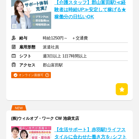
【介護スタッフ】郡山富田駅!≪経
験者は時給UP≫安定して稼げる★
稼働分の日払いOK
給与
時給1250円～ ＋交通費
雇用形態
派遣社員
シフト
週3日以上 1日7時間以上
アクセス
郡山富田駅
オンライン面接可
NEW
(株)ウィルオブ・ワーク CW 池袋支店
【生活サポート】赤羽駅!ライフス
タイルに合わせた働き方を♪シフト