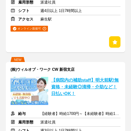
雇用形態
派遣社員
シフト
週4日以上 1日7時間以上
アクセス
麻生駅
オンライン面接可
NEW
(株)ウィルオブ・ワーク CW 新宿支店
【病院内の補助staff】明大前駅!無
資格・未経験◎清掃・介助など！
日払いOK！
給与
【経験者】時給1700円～【未経験者】時給1500円～ ＋交通費
雇用形態
派遣社員
シフト
週3日以上 1日7時間以上