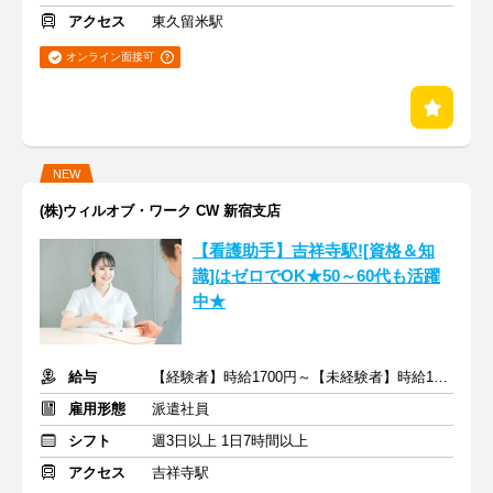
アクセス
東久留米駅
オンライン面接可
NEW
(株)ウィルオブ・ワーク CW 新宿支店
【看護助手】吉祥寺駅![資格＆知
識]はゼロでOK★50～60代も活躍
中★
給与
【経験者】時給1700円～【未経験者】時給1500円～ ＋交通費
雇用形態
派遣社員
シフト
週3日以上 1日7時間以上
アクセス
吉祥寺駅