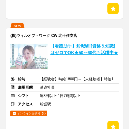
NEW
(株)ウィルオブ・ワーク CW 北千住支店
【看護助手】船堀駅![資格＆知識]
はゼロでOK★50～60代も活躍中★
給与
【経験者】時給1800円～【未経験者】時給1500円～ ＋交通費
雇用形態
派遣社員
シフト
週3日以上 1日7時間以上
アクセス
船堀駅
オンライン面接可