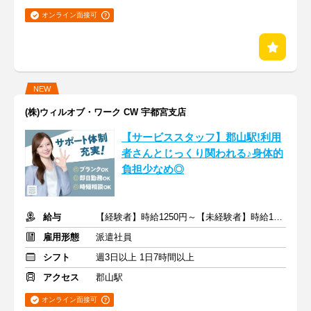
オンライン面接可
NEW
(株)ウィルオブ・ワーク CW 宇都宮支店
【サービススタッフ】郡山駅!利用
者さんとじっくり関われる♪身体的
負担少なめ◎
給与
【経験者】時給1250円～【未経験者】時給1200円～ ＋交通費
雇用形態
派遣社員
シフト
週3日以上 1日7時間以上
アクセス
郡山駅
オンライン面接可