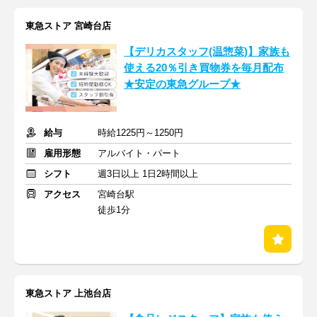
東急ストア 宮崎台店
【デリカスタッフ(温惣菜)】家族も
使える20％引き買物券を毎月配布
★安定の東急グループ★
給与
時給1225円～1250円
雇用形態
アルバイト・パート
シフト
週3日以上 1日2時間以上
アクセス
宮崎台駅
徒歩1分
東急ストア 上池台店