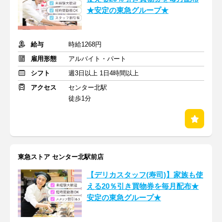
★安定の東急グループ★
給与
時給1268円
雇用形態
アルバイト・パート
シフト
週3日以上 1日4時間以上
アクセス
センター北駅
徒歩1分
東急ストア センター北駅前店
【デリカスタッフ(寿司)】家族も使
える20％引き買物券を毎月配布★
安定の東急グループ★