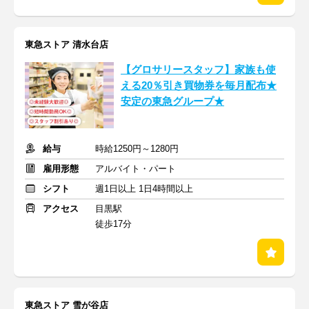
東急ストア 清水台店
【グロサリースタッフ】家族も使
える20％引き買物券を毎月配布★
安定の東急グループ★
給与
時給1250円～1280円
雇用形態
アルバイト・パート
シフト
週1日以上 1日4時間以上
アクセス
目黒駅
徒歩17分
東急ストア 雪が谷店