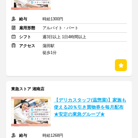
給与
時給1300円
雇用形態
アルバイト・パート
シフト
週3日以上 1日4時間以上
アクセス
蒲田駅
徒歩1分
東急ストア 湘南店
【デリカスタッフ(温惣菜)】家族も
使える20％引き買物券を毎月配布
★安定の東急グループ★
給与
時給1268円