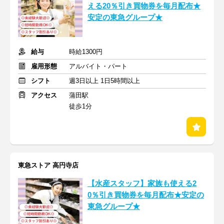
える20％引き買物券を毎月配布★
安定の東急グループ★
給与
時給1300円
雇用形態
アルバイト・パート
シフト
週3日以上 1日5時間以上
アクセス
蒲田駅
徒歩1分
東急ストア 高円寺店
【水産スタッフ】家族も使える2
0％引き買物券を毎月配布★安定の
東急グループ★