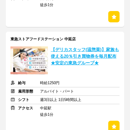
徒歩1分
東急ストアフードステーション 中延店
【デリカスタッフ(温惣菜)】家族も
使える20％引き買物券を毎月配布
★安定の東急グループ★
給与
時給1250円
雇用形態
アルバイト・パート
シフト
週3日以上 1日5時間以上
アクセス
中延駅
徒歩1分