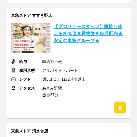
東急ストア すすき野店
【グロサリースタッフ】家族も使
える20％引き買物券を毎月配布★
安定の東急グループ★
給与
時給1225円
雇用形態
アルバイト・パート
シフト
週3日以上 1日2時間以上
アクセス
あざみ野駅
徒歩37分
東急ストア 清水台店