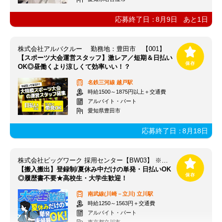
応募終了日：
8月9日
あと
1
日
株式会社アルバクルー 勤務地：豊田市 【001】
【スポーツ大会運営スタッフ】激レア／短期＆日払い
OK◎昼働くより涼しくて効率いい！？
名鉄三河線
越戸駅
時給1500～1875円以上＋交通費
アルバイト・パート
愛知県豊田市
応募終了日：
8月18日
株式会社ビッグワーク 採用センター【BW03】 ※立川エリア
【搬入搬出】登録制/夏休み中だけの単発・日払いOK
◎履歴書不要★高校生・大学生歓迎！
南武線(川崎－立川)
立川駅
時給1250～1563円＋交通費
アルバイト・パート