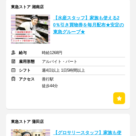
東急ストア 湘南店
【水産スタッフ】家族も使える2
0％引き買物券を毎月配布★安定の
東急グループ★
給与
時給1268円
雇用形態
アルバイト・パート
シフト
週4日以上 1日5時間以上
アクセス
善行駅
徒歩44分
東急ストア 蒲田店
【グロサリースタッフ】家族も使