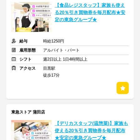
【食品レジスタッフ】家族も使え
る20％引き買物券を毎月配布★安
定の東急グループ★
給与
時給1250円
雇用形態
アルバイト・パート
シフト
週2日以上 1日4時間以上
アクセス
目黒駅
徒歩17分
東急ストア 蒲田店
【デリカスタッフ(温惣菜)】家族も
使える20％引き買物券を毎月配布
★安定の東急グループ★