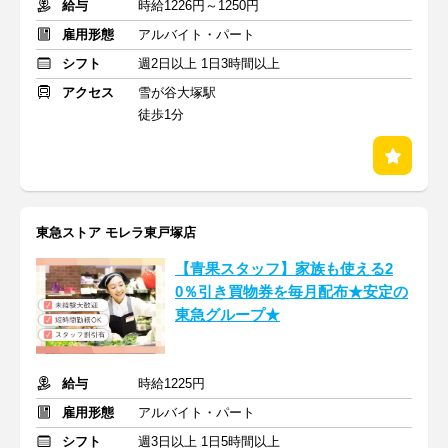
給与
時給1226円～1250円
雇用形態
アルバイト・パート
シフト
週2日以上 1日3時間以上
アクセス
雪が谷大塚駅
徒歩1分
東急ストア モレラ東戸塚店
【青果スタッフ】家族も使える2
0％引き買物券を毎月配布★安定の
東急グループ★
給与
時給1225円
雇用形態
アルバイト・パート
シフト
週3日以上 1日5時間以上