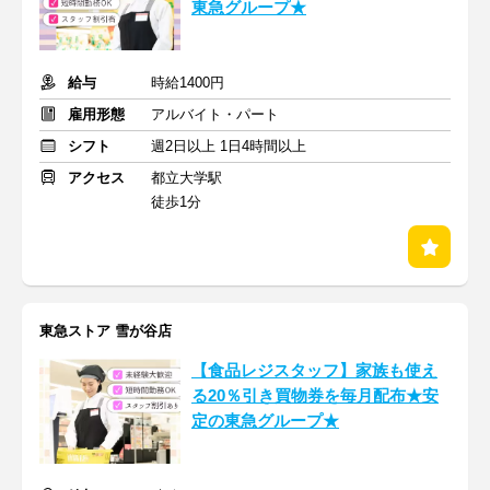
東急グループ★
給与
時給1400円
雇用形態
アルバイト・パート
シフト
週2日以上 1日4時間以上
アクセス
都立大学駅
徒歩1分
東急ストア 雪が谷店
【食品レジスタッフ】家族も使え
る20％引き買物券を毎月配布★安
定の東急グループ★