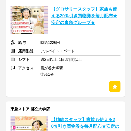
【グロサリースタッフ】家族も使
える20％引き買物券を毎月配布★
安定の東急グループ★
給与
時給1226円
雇用形態
アルバイト・パート
シフト
週2日以上 1日3時間以上
アクセス
雪が谷大塚駅
徒歩1分
東急ストア 都立大学店
【精肉スタッフ】家族も使える2
0％引き買物券を毎月配布★安定の