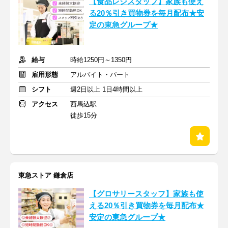
【食品レジスタッフ】家族も使え
る20％引き買物券を毎月配布★安
定の東急グループ★
給与
時給1250円～1350円
雇用形態
アルバイト・パート
シフト
週2日以上 1日4時間以上
アクセス
西馬込駅
徒歩15分
東急ストア 鎌倉店
【グロサリースタッフ】家族も使
える20％引き買物券を毎月配布★
安定の東急グループ★