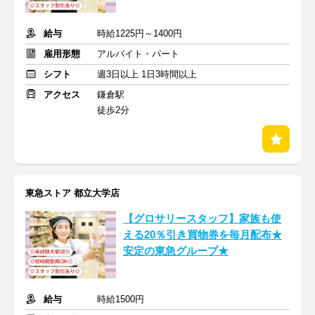
給与
時給1225円～1400円
雇用形態
アルバイト・パート
シフト
週3日以上 1日3時間以上
アクセス
鎌倉駅
徒歩2分
東急ストア 都立大学店
【グロサリースタッフ】家族も使
える20％引き買物券を毎月配布★
安定の東急グループ★
給与
時給1500円