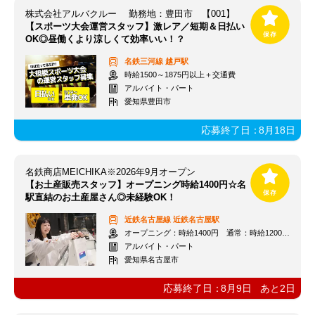
株式会社アルバクルー 勤務地：豊田市 【001】
【スポーツ大会運営スタッフ】激レア／短期＆日払い
OK◎昼働くより涼しくて効率いい！？
名鉄三河線
越戸駅
時給1500～1875円以上＋交通費
アルバイト・パート
愛知県豊田市
応募終了日：
8月18日
名鉄商店MEICHIKA※2026年9月オープン
【お土産販売スタッフ】オープニング時給1400円☆名
駅直結のお土産屋さん◎未経験OK！
近鉄名古屋線
近鉄名古屋駅
オープニング：時給1400円 通常：時給1200円～＋交通費全額支給
アルバイト・パート
愛知県名古屋市
応募終了日：
8月9日
あと
2
日