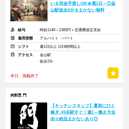
い＆現金手渡しOK★週1日～◎金
山駅徒歩2分＆まかない無料
給与
時給1140～1300円＋交通費規定支給
雇用形態
アルバイト・パート
シフト
週1日以上 1日4時間以上
アクセス
金山駅
徒歩2分
本日、掲載終了
肉割烹 門
【キッチンスタッフ】夏前にひと
稼ぎ♪刈谷駅すぐ！週1～働き方自
由☆絶品まかないあり◎