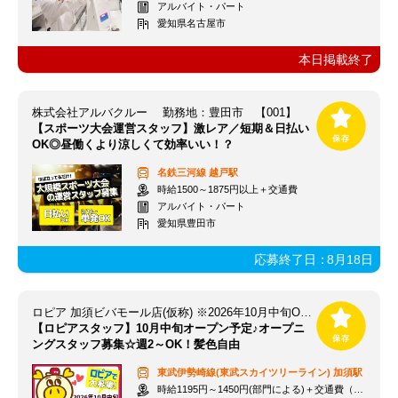
アルバイト・パート
愛知県名古屋市
本日掲載終了
株式会社アルバクルー 勤務地：豊田市 【001】
【スポーツ大会運営スタッフ】激レア／短期＆日払い
OK◎昼働くより涼しくて効率いい！？
名鉄三河線
越戸駅
時給1500～1875円以上＋交通費
アルバイト・パート
愛知県豊田市
応募終了日：
8月18日
ロピア 加須ビバモール店(仮称) ※2026年10月中旬OPEN予定
【ロピアスタッフ】10月中旬オープン予定♪オープニ
ングスタッフ募集☆週2～OK！髪色自由
東武伊勢崎線(東武スカイツリーライン)
加須駅
時給1195円～1450円(部門による)＋交通費（社内規定）