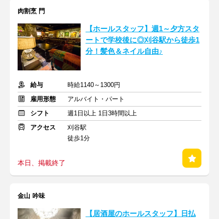
肉割烹 門
【ホールスタッフ】週1～夕方スタ
ートで学校後に◎刈谷駅から徒歩1
分！髪色＆ネイル自由♪
給与
時給1140～1300円
雇用形態
アルバイト・パート
シフト
週1日以上 1日3時間以上
アクセス
刈谷駅
徒歩1分
本日、掲載終了
金山 吟味
【居酒屋のホールスタッフ】日払