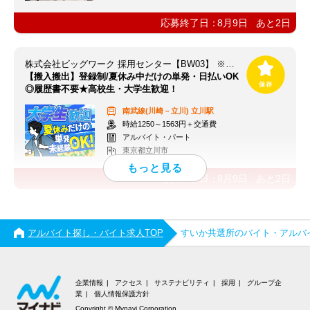
応募終了日：
8月9日
あと
2
日
株式会社ビッグワーク 採用センター【BW03】 ※立川エリア
【搬入搬出】登録制/夏休み中だけの単発・日払いOK
◎履歴書不要★高校生・大学生歓迎！
南武線(川崎－立川)
立川駅
時給1250～1563円＋交通費
アルバイト・パート
東京都立川市
応募終了日：
8月9日
あと
2
日
アルバイト探し・バイト求人TOP
すいか共選所のバイト・アルバ
企業情報
アクセス
サステナビリティ
採用
グループ企
業
個人情報保護方針
Copyright © Mynavi Corporation