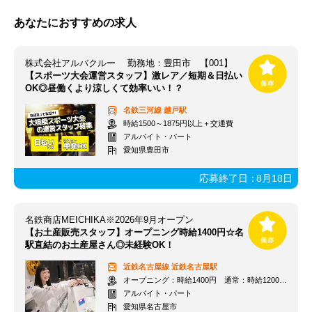
あなたにおすすめの求人
株式会社アルバクルー 勤務地：豊田市 【001】
【スポーツ大会運営スタッフ】激レア／短期＆日払い
OK◎昼働くより涼しくて効率いい！？
名鉄三河線
越戸駅
時給1500～1875円以上＋交通費
アルバイト・パート
愛知県豊田市
応募終了日：
8月18日
名鉄商店MEICHIKA※2026年9月オープン
【お土産販売スタッフ】オープニング時給1400円☆名
駅直結のお土産屋さん◎未経験OK！
近鉄名古屋線
近鉄名古屋駅
オープニング：時給1400円 通常：時給1200円～＋交通費全額支給
アルバイト・パート
愛知県名古屋市