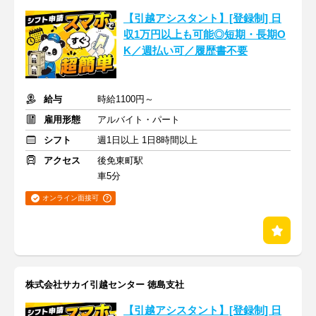
【引越アシスタント】[登録制] 日
収1万円以上も可能◎短期・長期O
K／週払い可／履歴書不要
給与
時給1100円～
雇用形態
アルバイト・パート
シフト
週1日以上 1日8時間以上
アクセス
後免東町駅
車5分
オンライン面接可
株式会社サカイ引越センター 徳島支社
【引越アシスタント】[登録制] 日