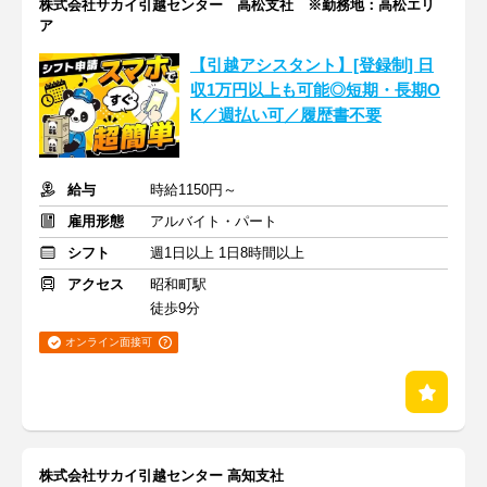
株式会社サカイ引越センター 高松支社 ※勤務地：高松エリ
ア
【引越アシスタント】[登録制] 日
収1万円以上も可能◎短期・長期O
K／週払い可／履歴書不要
給与
時給1150円～
雇用形態
アルバイト・パート
シフト
週1日以上 1日8時間以上
アクセス
昭和町駅
徒歩9分
オンライン面接可
株式会社サカイ引越センター 高知支社