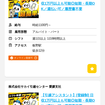
収1万円以上も可能◎短期・長期O
K／週払い可／履歴書不要
給与
時給1100円～
雇用形態
アルバイト・パート
シフト
週1日以上 1日8時間以上
アクセス
板野駅
徒歩12分
オンライン面接可
株式会社サカイ引越センター 愛媛支社
【引越アシスタント】[登録制] 日
収1万円以上も可能◎短期・長期O