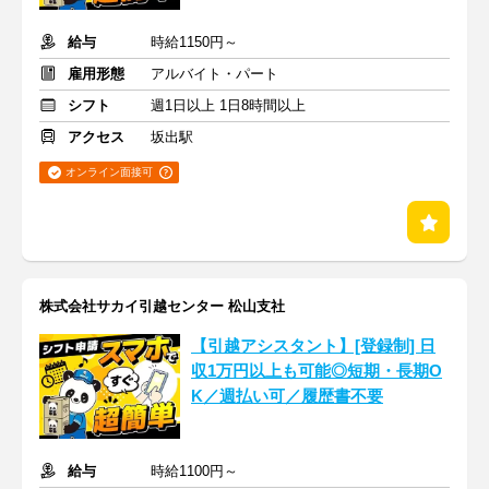
給与
時給1150円～
雇用形態
アルバイト・パート
シフト
週1日以上 1日8時間以上
アクセス
坂出駅
オンライン面接可
株式会社サカイ引越センター 松山支社
【引越アシスタント】[登録制] 日
収1万円以上も可能◎短期・長期O
K／週払い可／履歴書不要
給与
時給1100円～