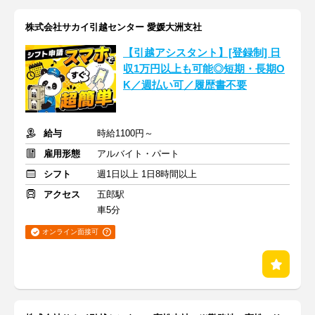
株式会社サカイ引越センター 愛媛大洲支社
【引越アシスタント】[登録制] 日
収1万円以上も可能◎短期・長期O
K／週払い可／履歴書不要
給与
時給1100円～
雇用形態
アルバイト・パート
シフト
週1日以上 1日8時間以上
アクセス
五郎駅
車5分
オンライン面接可