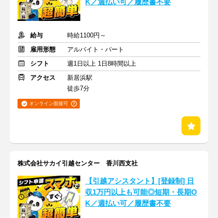
K／週払い可／履歴書不要
給与
時給1100円～
雇用形態
アルバイト・パート
シフト
週1日以上 1日8時間以上
アクセス
新居浜駅
徒歩7分
オンライン面接可
株式会社サカイ引越センター 香川西支社
【引越アシスタント】[登録制] 日
収1万円以上も可能◎短期・長期O
K／週払い可／履歴書不要