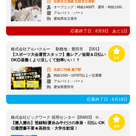
近鉄名古屋線
近鉄名古屋駅
オープニング：時給1400円 通常：時給1200円～＋交通費全額支給
アルバイト・パート
愛知県名古屋市
応募終了日：
8月9日
あと
1
日
株式会社アルバクルー 勤務地：豊田市 【001】
【スポーツ大会運営スタッフ】激レア／短期＆日払い
OK◎昼働くより涼しくて効率いい！？
名鉄三河線
越戸駅
時給1500～1875円以上＋交通費
アルバイト・パート
愛知県豊田市
応募終了日：
8月18日
株式会社ビッグワーク 採用センター【BW03】 ※立川エリア
【搬入搬出】登録制/夏休み中だけの単発・日払いOK
◎履歴書不要★高校生・大学生歓迎！