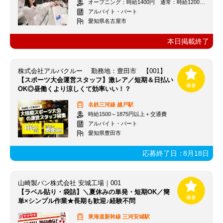
オープニング：時給1400円 通常：時給1200円～＋交通費全額支給
アルバイト・パート
愛知県名古屋市
本日掲載終了
株式会社アルバクルー 勤務地：豊田市 【001】
【スポーツ大会運営スタッフ】激レア／短期＆日払い
OK◎昼働くより涼しくて効率いい！？
名鉄三河線
越戸駅
時給1500～1875円以上＋交通費
アルバイト・パート
愛知県豊田市
応募終了日：
8月18日
山崎製パン株式会社 安城工場｜001
【ラベル貼り・袋詰】＼夏休みの単発・短期OK／簡
単×シンプル作業★長期も歓迎♪経験不問
東海道新幹線
三河安城駅