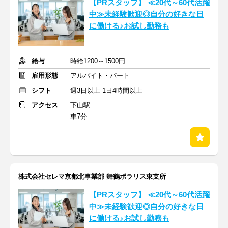
【PRスタッフ】 ≪20代～60代活躍
中≫未経験歓迎◎自分の好きな日
に働ける♪お試し勤務も
給与
時給1200～1500円
雇用形態
アルバイト・パート
シフト
週3日以上 1日4時間以上
アクセス
下山駅
車7分
株式会社セレマ京都北事業部 舞鶴ポラリス東支所
【PRスタッフ】 ≪20代～60代活躍
中≫未経験歓迎◎自分の好きな日
に働ける♪お試し勤務も