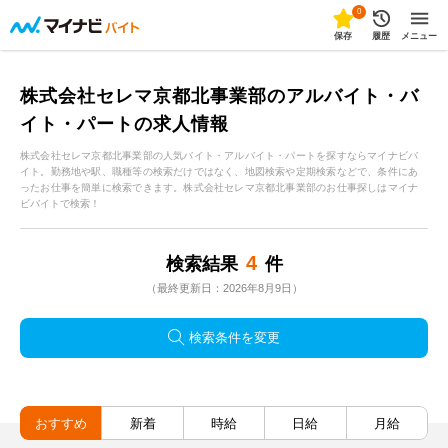
0
保存
履歴
メニュー
株式会社セレマ京都北事業部のアルバイト・バ
イト・パートの求人情報
株式会社セレマ京都北事業部の人気バイト・アルバイト・パートを探すならマイナビバ
イト。勤務地や駅、職種等の検索だけではなく、地図検索や定期検索などで、条件にあ
ったお仕事を簡単に検索できます。株式会社セレマ京都北事業部のお仕事探しはマイナ
ビバイトで検索！
4
検索結果
件
（最終更新日：2026年8月9日）
検索条件を変更
おすすめ
新着
時給
日給
月給