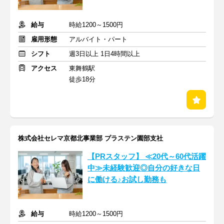
給与
時給1200～1500円
雇用形態
アルバイト・パート
シフト
週3日以上 1日4時間以上
アクセス
東舞鶴駅
徒歩18分
株式会社セレマ京都北事業部 プラステン園部支社
【PRスタッフ】 ≪20代～60代活躍
中≫未経験歓迎◎自分の好きな日
に働ける♪お試し勤務も
給与
時給1200～1500円