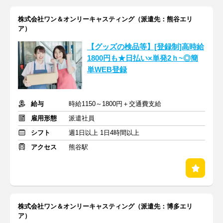
株式会社ワン＆オンリーキャスティング（派遣先：熊谷エリ
ア）
【グッズの検品等】[登録制]高時給
1800円も★日払い×単発2ｈ~◎簡
単WEB登録
給与
時給1150～1800円＋交通費支給
雇用形態
派遣社員
シフト
週1日以上 1日4時間以上
アクセス
熊谷駅
株式会社ワン＆オンリーキャスティング（派遣先：博多エリ
ア）