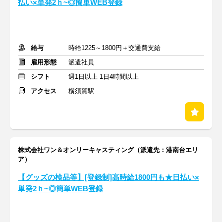
払い×単発2ｈ~◎簡単WEB登録
給与
時給1225～1800円＋交通費支給
雇用形態
派遣社員
シフト
週1日以上 1日4時間以上
アクセス
横須賀駅
株式会社ワン＆オンリーキャスティング（派遣先：港南台エリ
ア）
【グッズの検品等】[登録制]高時給1800円も★日払い×
単発2ｈ~◎簡単WEB登録