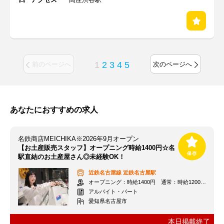
1
2
3
4
5
前のページへ
次のページへ
あなたにおすすめの求人
名鉄商店MEICHIKA※2026年9月オープン
【お土産販売スタッフ】オープニング時給1400円☆名
駅直結のお土産屋さん◎未経験OK！
近鉄名古屋線
近鉄名古屋駅
オープニング：時給1400円 通常：時給1200円～＋交通費全額支給
アルバイト・パート
愛知県名古屋市
本日掲載終了