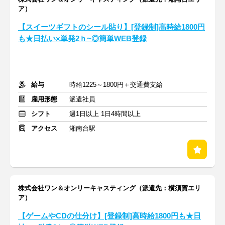
ア）
【スイーツギフトのシール貼り】[登録制]高時給1800円
も★日払い×単発2ｈ~◎簡単WEB登録
給与
時給1225～1800円＋交通費支給
雇用形態
派遣社員
シフト
週1日以上 1日4時間以上
アクセス
湘南台駅
株式会社ワン＆オンリーキャスティング（派遣先：横須賀エリ
ア）
【ゲームやCDの仕分け】[登録制]高時給1800円も★日