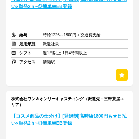
い×単発2ｈ~◎簡単WEB登録
給与
時給1226～1800円＋交通費支給
雇用形態
派遣社員
シフト
週1日以上 1日4時間以上
アクセス
清瀬駅
株式会社ワン＆オンリーキャスティング（派遣先：三軒茶屋エ
リア）
【コスメ商品の仕分け】[登録制]高時給1800円も★日払
い×単発2ｈ~◎簡単WEB登録