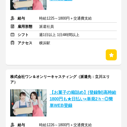
給与
時給1225～1800円＋交通費支給
雇用形態
派遣社員
シフト
週1日以上 1日4時間以上
アクセス
横浜駅
株式会社ワン＆オンリーキャスティング（派遣先：立川エリ
ア）
【お菓子の箱詰め】[登録制]高時給
1800円も★日払い×単発2ｈ~◎簡
単WEB登録
給与
時給1226～1800円＋交通費支給