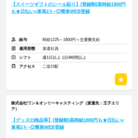
【スイーツギフトのシール貼り】[登録制]高時給1800円
も★日払い×単発2ｈ~◎簡単WEB登録
給与
時給1225～1800円＋交通費支給
雇用形態
派遣社員
シフト
週1日以上 1日4時間以上
アクセス
二俣川駅
株式会社ワン＆オンリーキャスティング（派遣先：王子エリ
ア）
【グッズの検品等】[登録制]高時給1800円も★日払い×
単発2ｈ~◎簡単WEB登録