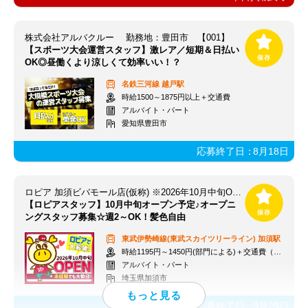
株式会社アルバクルー 勤務地：豊田市 【001】
【スポーツ大会運営スタッフ】激レア／短期＆日払い
OK◎昼働くより涼しくて効率いい！？
名鉄三河線
越戸駅
時給1500～1875円以上＋交通費
アルバイト・パート
愛知県豊田市
応募終了日：
8月18日
ロピア 加須ビバモール店(仮称) ※2026年10月中旬OPEN予定
【ロピアスタッフ】10月中旬オープン予定♪オープニ
ングスタッフ募集☆週2～OK！髪色自由
東武伊勢崎線(東武スカイツリーライン)
加須駅
時給1195円～1450円(部門による)＋交通費（社内規定）
アルバイト・パート
埼玉県加須市
応募終了日：
9月29日