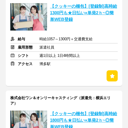
【クッキーの梱包】[登録制]高時給
1300円も★日払い×単発2ｈ~◎簡
単WEB登録
給与
時給1057～1300円＋交通費支給
雇用形態
派遣社員
シフト
週1日以上 1日4時間以上
アクセス
博多駅
株式会社ワン＆オンリーキャスティング（派遣先：横浜エリ
ア）
【クッキーの梱包】[登録制]高時給
1800円も★日払い×単発2ｈ~◎簡
単WEB登録