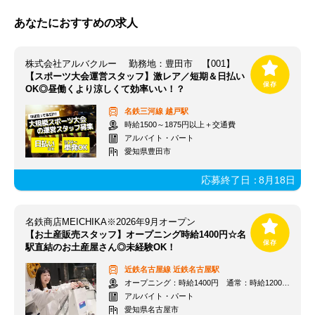
あなたにおすすめの求人
株式会社アルバクルー 勤務地：豊田市 【001】
【スポーツ大会運営スタッフ】激レア／短期＆日払い
OK◎昼働くより涼しくて効率いい！？
名鉄三河線
越戸駅
時給1500～1875円以上＋交通費
アルバイト・パート
愛知県豊田市
応募終了日：
8月18日
名鉄商店MEICHIKA※2026年9月オープン
【お土産販売スタッフ】オープニング時給1400円☆名
駅直結のお土産屋さん◎未経験OK！
近鉄名古屋線
近鉄名古屋駅
オープニング：時給1400円 通常：時給1200円～＋交通費全額支給
アルバイト・パート
愛知県名古屋市