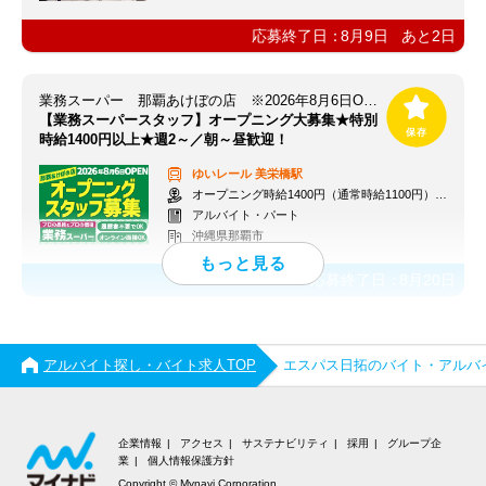
応募終了日：
8月9日
あと
2
日
業務スーパー 那覇あけぼの店 ※2026年8月6日OPEN
【業務スーパースタッフ】オープニング大募集★特別
時給1400円以上★週2～／朝～昼歓迎！
ゆいレール
美栄橋駅
オープニング時給1400円（通常時給1100円）※各種手当あり
アルバイト・パート
沖縄県那覇市
応募終了日：
8月20日
アルバイト探し・バイト求人TOP
エスパス日拓のバイト・アルバ
企業情報
アクセス
サステナビリティ
採用
グループ企
業
個人情報保護方針
Copyright © Mynavi Corporation