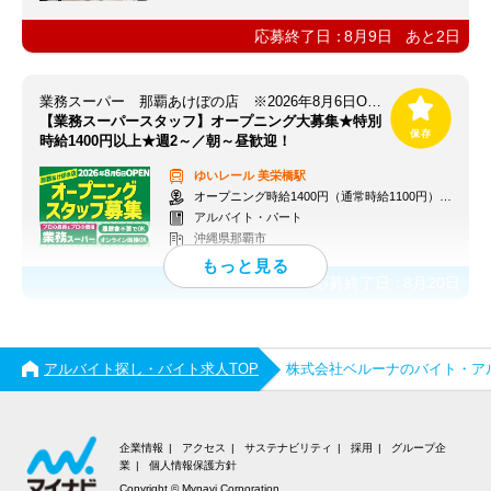
応募終了日：
8月9日
あと
2
日
業務スーパー 那覇あけぼの店 ※2026年8月6日OPEN
【業務スーパースタッフ】オープニング大募集★特別
時給1400円以上★週2～／朝～昼歓迎！
ゆいレール
美栄橋駅
オープニング時給1400円（通常時給1100円）※各種手当あり
アルバイト・パート
沖縄県那覇市
応募終了日：
8月20日
アルバイト探し・バイト求人TOP
株式会社ベルーナのバイト・ア
企業情報
アクセス
サステナビリティ
採用
グループ企
業
個人情報保護方針
Copyright © Mynavi Corporation