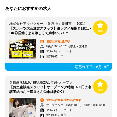
あなたにおすすめの求人
株式会社アルバクルー 勤務地：豊田市 【001】
【スポーツ大会運営スタッフ】激レア／短期＆日払い
OK◎昼働くより涼しくて効率いい！？
名鉄三河線
越戸駅
時給1500～1875円以上＋交通費
アルバイト・パート
愛知県豊田市
応募終了日：
8月18日
名鉄商店MEICHIKA※2026年9月オープン
【お土産販売スタッフ】オープニング時給1400円☆名
駅直結のお土産屋さん◎未経験OK！
近鉄名古屋線
近鉄名古屋駅
オープニング：時給1400円 通常：時給1200円～＋交通費全額支給
アルバイト・パート
愛知県名古屋市