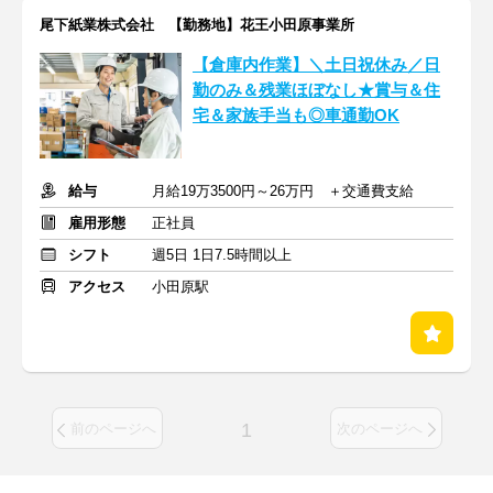
尾下紙業株式会社 【勤務地】花王小田原事業所
【倉庫内作業】＼土日祝休み／日
勤のみ＆残業ほぼなし★賞与＆住
宅＆家族手当も◎車通勤OK
給与
月給19万3500円～26万円 ＋交通費支給
雇用形態
正社員
シフト
週5日 1日7.5時間以上
アクセス
小田原駅
1
前のページへ
次のページへ