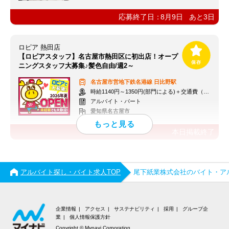
応募終了日：
8月9日
あと
3
日
ロピア 熱田店
【ロピアスタッフ】名古屋市熱田区に初出店！オープ
ニングスタッフ大募集♪髪色自由/週2～
名古屋市営地下鉄名港線
日比野駅
時給1140円～1350円(部門による)＋交通費（社内規定）
アルバイト・パート
愛知県名古屋市
本日掲載終了
アルバイト探し・バイト求人TOP
尾下紙業株式会社のバイト・ア
企業情報
アクセス
サステナビリティ
採用
グループ企
業
個人情報保護方針
Copyright © Mynavi Corporation