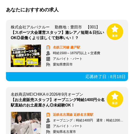
あなたにおすすめの求人
株式会社アルバクルー 勤務地：豊田市 【001】
【スポーツ大会運営スタッフ】激レア／短期＆日払い
OK◎昼働くより涼しくて効率いい！？
名鉄三河線
越戸駅
時給1500～1875円以上＋交通費
アルバイト・パート
愛知県豊田市
応募終了日：
8月18日
名鉄商店MEICHIKA※2026年9月オープン
【お土産販売スタッフ】オープニング時給1400円☆名
駅直結のお土産屋さん◎未経験OK！
近鉄名古屋線
近鉄名古屋駅
オープニング：時給1400円 通常：時給1200円～＋交通費全額支給
アルバイト・パート
愛知県名古屋市