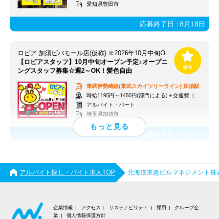
愛知県豊田市
応募終了日：
8月18日
ロピア 加須ビバモール店(仮称) ※2026年10月中旬OPEN予定
【ロピアスタッフ】10月中旬オープン予定♪オープニ
ングスタッフ募集☆週2～OK！髪色自由
東武伊勢崎線(東武スカイツリーライン)
加須駅
時給1195円～1450円(部門による)＋交通費（社内規定）
アルバイト・パート
埼玉県加須市
応募終了日：
9月29日
アルバイト探し・バイト求人TOP
北海道東急ビルマネジメント株
企業情報
アクセス
サステナビリティ
採用
グループ企
業
個人情報保護方針