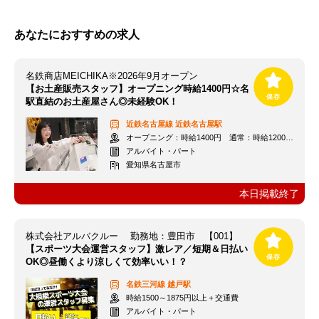
あなたにおすすめの求人
名鉄商店MEICHIKA※2026年9月オープン
【お土産販売スタッフ】オープニング時給1400円☆名
駅直結のお土産屋さん◎未経験OK！
近鉄名古屋線
近鉄名古屋駅
オープニング：時給1400円 通常：時給1200円～＋交通費全額支給
アルバイト・パート
愛知県名古屋市
本日掲載終了
株式会社アルバクルー 勤務地：豊田市 【001】
【スポーツ大会運営スタッフ】激レア／短期＆日払い
OK◎昼働くより涼しくて効率いい！？
名鉄三河線
越戸駅
時給1500～1875円以上＋交通費
アルバイト・パート