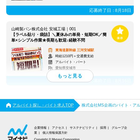
応募終了日：
8月18日
山崎製パン株式会社 安城工場｜001
【ラベル貼り・袋詰】＼夏休みの単発・短期OK／簡
単×シンプル作業★長期も歓迎♪経験不問
東海道新幹線
三河安城駅
時給1210円＋交通費支給
アルバイト・パート
愛知県安城市
応募終了日：
8月16日
アルバイト探し・バイト求人TOP
株式会社MS企画のバイト・ア
企業情報
アクセス
サステナビリティ
採用
グループ企
業
個人情報保護方針
Copyright © Mynavi Corporation