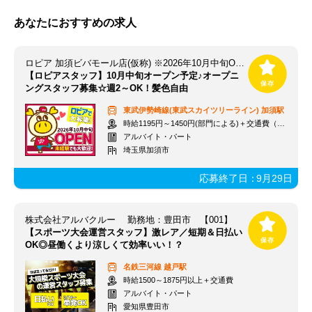
あなたにおすすめの求人
ロピア 加須ビバモール店(仮称) ※2026年10月中旬OPEN予定
【ロピアスタッフ】10月中旬オープン予定♪オープニ
ングスタッフ募集☆週2～OK！髪色自由
東武伊勢崎線(東武スカイツリーライン)
加須駅
時給1195円～1450円(部門による)＋交通費（社内規定）
アルバイト・パート
埼玉県加須市
応募終了日：
9月29日
株式会社アルバクルー 勤務地：豊田市 【001】
【スポーツ大会運営スタッフ】激レア／短期＆日払い
OK◎昼働くより涼しくて効率いい！？
名鉄三河線
越戸駅
時給1500～1875円以上＋交通費
アルバイト・パート
愛知県豊田市