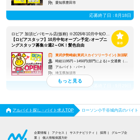
愛知県豊田市
応募終了日：
8月18日
ロピア 加須ビバモール店(仮称) ※2026年10月中旬OPEN予定
【ロピアスタッフ】10月中旬オープン予定♪オープニ
ングスタッフ募集☆週2～OK！髪色自由
東武伊勢崎線(東武スカイツリーライン)
加須駅
時給1195円～1450円(部門による)＋交通費（社内規定）
アルバイト・パート
埼玉県加須市
応募終了日：
9月29日
アルバイト探し・バイト求人TOP
ローソン小千谷城内店のバイト
企業情報
アクセス
サステナビリティ
採用
グループ企
業
個人情報保護方針