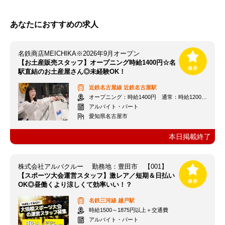
あなたにおすすめの求人
名鉄商店MEICHIKA※2026年9月オープン
【お土産販売スタッフ】オープニング時給1400円☆名
駅直結のお土産屋さん◎未経験OK！
近鉄名古屋線
近鉄名古屋駅
オープニング：時給1400円 通常：時給1200円～＋交通費全額支給
アルバイト・パート
愛知県名古屋市
本日掲載終了
株式会社アルバクルー 勤務地：豊田市 【001】
【スポーツ大会運営スタッフ】激レア／短期＆日払い
OK◎昼働くより涼しくて効率いい！？
名鉄三河線
越戸駅
時給1500～1875円以上＋交通費
アルバイト・パート