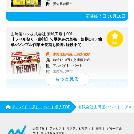
愛知県豊田市
応募終了日：
8月18日
山崎製パン株式会社 安城工場｜001
【ラベル貼り・袋詰】＼夏休みの単発・短期OK／簡
単×シンプル作業★長期も歓迎♪経験不問
東海道新幹線
三河安城駅
時給1210円＋交通費支給
アルバイト・パート
愛知県安城市
応募終了日：
8月16日
アルバイト探し・バイト求人TOP
有限会社山田屋のバイト・アル
企業情報
アクセス
サステナビリティ
採用
グループ企
業
個人情報保護方針