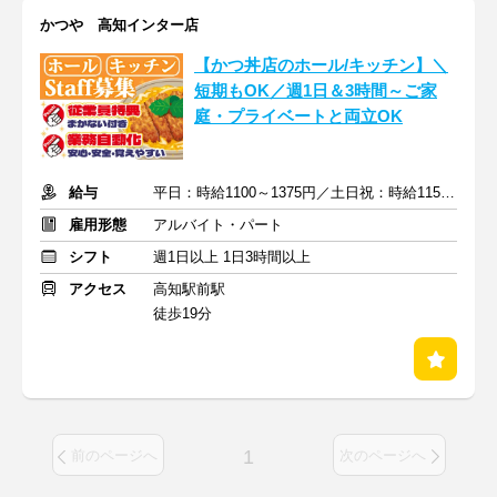
かつや 高知インター店
【かつ丼店のホール/キッチン】＼
短期もOK／週1日＆3時間～ご家
庭・プライベートと両立OK
給与
平日：時給1100～1375円／土日祝：時給1150～1438円
雇用形態
アルバイト・パート
シフト
週1日以上 1日3時間以上
アクセス
高知駅前駅
徒歩19分
1
前のページへ
次のページへ