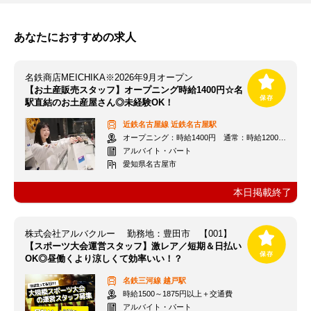
あなたにおすすめの求人
名鉄商店MEICHIKA※2026年9月オープン
【お土産販売スタッフ】オープニング時給1400円☆名
駅直結のお土産屋さん◎未経験OK！
近鉄名古屋線
近鉄名古屋駅
オープニング：時給1400円 通常：時給1200円～＋交通費全額支給
アルバイト・パート
愛知県名古屋市
本日掲載終了
株式会社アルバクルー 勤務地：豊田市 【001】
【スポーツ大会運営スタッフ】激レア／短期＆日払い
OK◎昼働くより涼しくて効率いい！？
名鉄三河線
越戸駅
時給1500～1875円以上＋交通費
アルバイト・パート