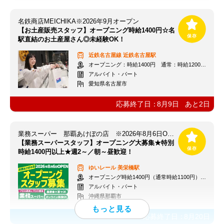
名鉄商店MEICHIKA※2026年9月オープン
【お土産販売スタッフ】オープニング時給1400円☆名
駅直結のお土産屋さん◎未経験OK！
近鉄名古屋線
近鉄名古屋駅
オープニング：時給1400円 通常：時給1200円～＋交通費全額支給
アルバイト・パート
愛知県名古屋市
応募終了日：
8月9日
あと
2
日
業務スーパー 那覇あけぼの店 ※2026年8月6日OPEN
【業務スーパースタッフ】オープニング大募集★特別
時給1400円以上★週2～／朝～昼歓迎！
ゆいレール
美栄橋駅
オープニング時給1400円（通常時給1100円）※各種手当あり
アルバイト・パート
沖縄県那覇市
応募終了日：
8月20日