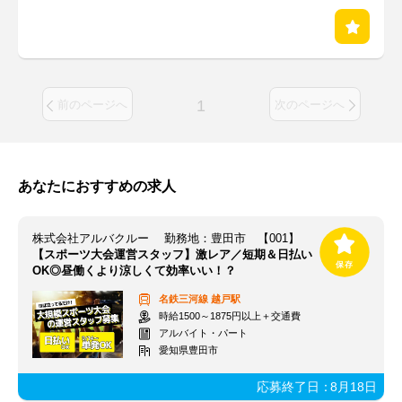
1
前のページへ
次のページへ
あなたにおすすめの求人
株式会社アルバクルー 勤務地：豊田市 【001】
【スポーツ大会運営スタッフ】激レア／短期＆日払い
OK◎昼働くより涼しくて効率いい！？
名鉄三河線
越戸駅
時給1500～1875円以上＋交通費
アルバイト・パート
愛知県豊田市
応募終了日：
8月18日