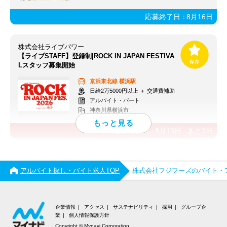
応募終了日：
8月16日
株式会社ライブパワー
【ライブSTAFF】登録制|ROCK IN JAPAN FESTIVA
Lスタッフ募集開始
京浜東北線
横浜駅
日給2万5000円以上 ＋ 交通費補助
アルバイト・パート
神奈川県横浜市
応募終了日：
8月13日
あと
3
日
アルバイト探し・バイト求人TOP
株式会社フジフーズのバイト・
企業情報
アクセス
サステナビリティ
採用
グループ企
業
個人情報保護方針
Copyright © Mynavi Corporation