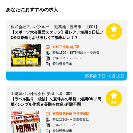
あなたにおすすめの求人
株式会社アルバクルー 勤務地：豊田市 【001】
【スポーツ大会運営スタッフ】激レア／短期＆日払い
OK◎昼働くより涼しくて効率いい！？
名鉄三河線
越戸駅
時給1500～1875円以上＋交通費
アルバイト・パート
愛知県豊田市
応募終了日：
8月18日
山崎製パン株式会社 安城工場｜001
【ラベル貼り・袋詰】＼夏休みの単発・短期OK／簡
単×シンプル作業★長期も歓迎♪経験不問
東海道新幹線
三河安城駅
時給1210円＋交通費支給
アルバイト・パート
愛知県安城市