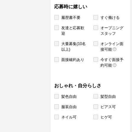
応募時に嬉しい
履歴書不要
すぐ働ける
友達と応募歓
オープニング
迎
スタッフ
大量募集(10名
オンライン面
以上)
接可能
面接確約あり
今すぐ面接予
約可能
おしゃれ・自分らしさ
髪色自由
髪型自由
服装自由
ピアス可
ネイル可
ヒゲ可