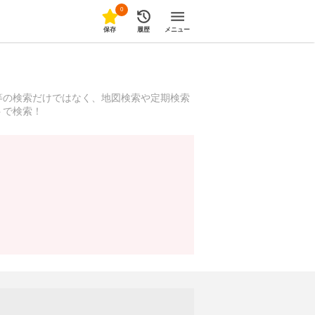
0
保存
履歴
メニュー
等の検索だけではなく、地図検索や定期検索
トで検索！